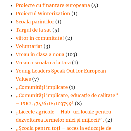
Proiecte cu finantare europeana
(4)
Proiectul Winterization
(1)
Scoala parintilor
(1)
Targul de la sat
(5)
viitor in comunitate!
(2)
Voluntariat
(3)
Vreau in clasa a noua
(103)
Vreau o scoala ca la tara
(1)
Young Leaders Speak Out for European
Values
(7)
„Comunități implicate
(1)
„Comunități implicate, educație de calitate”
– POCU/74/6/18/103759!
(8)
„Liceele agricole – Hub-uri locale pentru
dezvoltarea fermelor mici şi mijlocii” .
(2)
„Școala pentru toți – acces la educație de