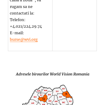
clasa a noua”, va
rugam sa ne
contactati la:
Telefon:
+4.021/224.29.74
E-mail:
burse@wvi.org
Adresele birourilor World Vision Romania