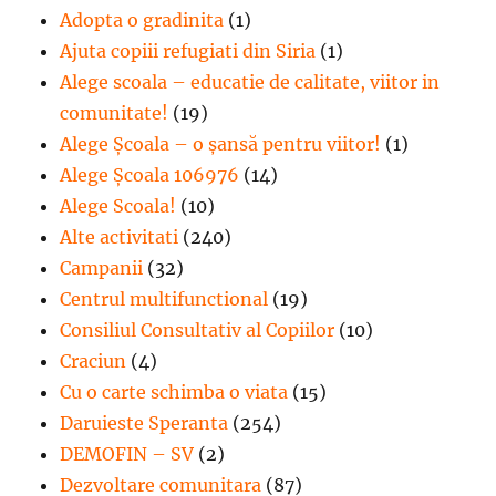
Adopta o gradinita
(1)
Ajuta copiii refugiati din Siria
(1)
Alege scoala – educatie de calitate, viitor in
comunitate!
(19)
Alege Şcoala – o şansă pentru viitor!
(1)
Alege Școala 106976
(14)
Alege Scoala!
(10)
Alte activitati
(240)
Campanii
(32)
Centrul multifunctional
(19)
Consiliul Consultativ al Copiilor
(10)
Craciun
(4)
Cu o carte schimba o viata
(15)
Daruieste Speranta
(254)
DEMOFIN – SV
(2)
Dezvoltare comunitara
(87)