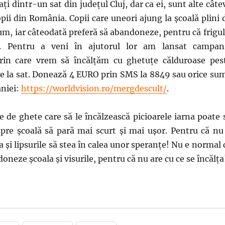
ați dintr-un sat din județul Cluj, dar ca ei, sunt alte câte
opii din România. Copii care uneori ajung la școală plini 
um, iar câteodată preferă să abandoneze, pentru că frigul
. Pentru a veni în ajutorul lor am lansat campan
rin care vrem să încălţăm cu ghetuţe călduroase pes
de la sat. Donează 4 EURO prin SMS la 8849 sau orice su
aniei:
https://worldvision.ro/mergdescult/
.
 de ghete care să le încălzească picioarele iarna poate 
spre școală să pară mai scurt și mai ușor. Pentru că nu
 și lipsurile să stea în calea unor speranțe! Nu e normal 
oneze școala și visurile, pentru că nu are cu ce se încălța