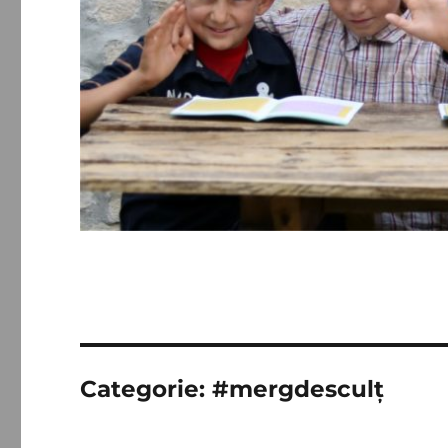
Categorie:
#mergdesculţ