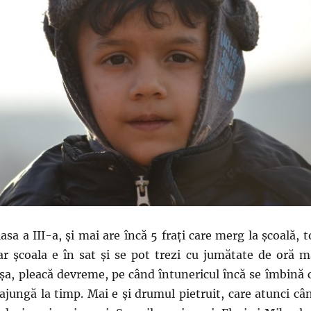
asa a III-a, și mai are încă 5 frați care merg la școală, t
ar școala e în sat și se pot trezi cu jumătate de oră m
 așa, pleacă devreme, pe când întunericul încă se îmbină 
ă ajungă la timp. Mai e și drumul pietruit, care atunci câ