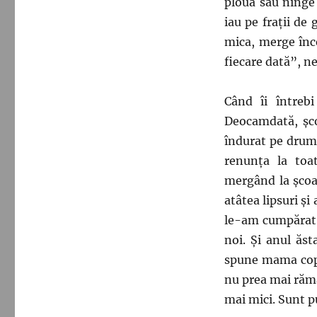
plouă sau ninge 
iau pe frații de
mica, merge înce
fiecare dată”, ne
Când îi întreb
Deocamdată, șco
îndurat pe drum,
renunța la toat
mergând la școal
atâtea lipsuri și
le-am cumpărat 
noi. Și anul ăst
spune mama copii
nu prea mai rămân
mai mici. Sunt p