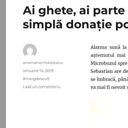
Ai ghete, ai parte
simplă donație poa
Alarma sună la
așternutul mai
Autor
anamaria.motateanu
Microbuzul spre 
Publicat
ianuarie 14, 2019
Sebastian are de
pe
Categorii
#mergdesculţ
se îmbracă, până
la
Lasă un comentariu
va mai fi nevoit 
Ai
ghete,
ai
parte
de
carte.