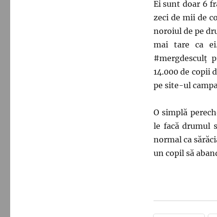
Ei sunt doar 6 fr
zeci de mii de c
noroiul de pe dr
mai tare ca ei
#mergdesculţ p
14.000 de copii 
pe site-ul camp
O simplă pereche
le facă drumul 
normal ca sărăcia
un copil să aband