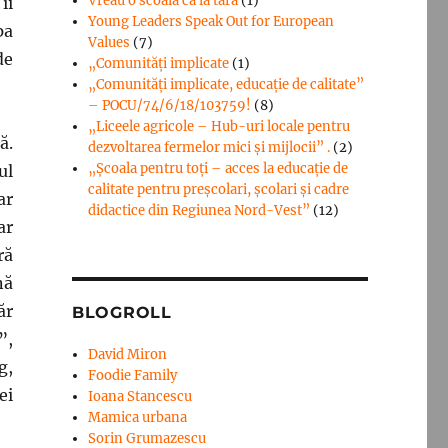
Vreau o scoala ca la tara
(1)
îi
Young Leaders Speak Out for European
pa
Values
(7)
de
„Comunități implicate
(1)
„Comunități implicate, educație de calitate”
– POCU/74/6/18/103759!
(8)
„Liceele agricole – Hub-uri locale pentru
ă.
dezvoltarea fermelor mici şi mijlocii” .
(2)
„Școala pentru toți – acces la educație de
ul
calitate pentru preșcolari, școlari și cadre
ar
didactice din Regiunea Nord-Vest”
(12)
ar
ră
nă
ăr
BLOGROLL
”,
David Miron
g,
Foodie Family
ei
Ioana Stancescu
Mamica urbana
Sorin Grumazescu