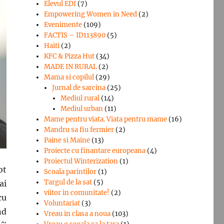
Elevul EDI
(7)
Empowering Women in Need
(2)
Evenimente
(109)
FACTIS – ID113890
(5)
Haiti
(2)
KFC & Pizza Hut
(34)
MADE IN RURAL
(2)
Mama si copilul
(29)
Jurnal de sarcina
(25)
Mediul rural
(14)
Mediul urban
(11)
Mame pentru viata. Viata pentru mame
(16)
Mandru sa fiu fermier
(2)
Paine si Maine
(13)
Proiecte cu finantare europeana
(4)
Proiectul Winterization
(1)
ot
Scoala parintilor
(1)
Targul de la sat
(5)
ai
viitor in comunitate!
(2)
cu
Voluntariat
(3)
nd
Vreau in clasa a noua
(103)