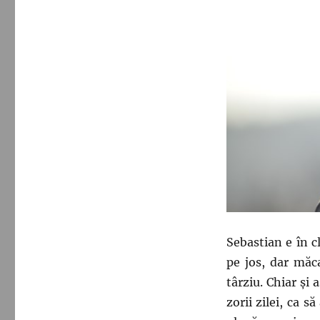
Când
o
simplă
donație
poate
influența
viitorul!
Sebastian e în cl
pe jos, dar măc
târziu. Chiar și
zorii zilei, ca s