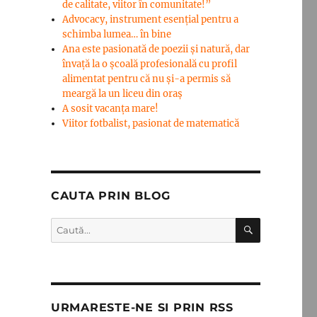
de calitate, viitor în comunitate!”
Advocacy, instrument esenţial pentru a
schimba lumea… în bine
Ana este pasionată de poezii și natură, dar
învață la o școală profesională cu profil
alimentat pentru că nu și-a permis să
meargă la un liceu din oraș
A sosit vacanța mare!
Viitor fotbalist, pasionat de matematică
CAUTA PRIN BLOG
CĂUTARE
Caută
după:
URMARESTE-NE SI PRIN RSS