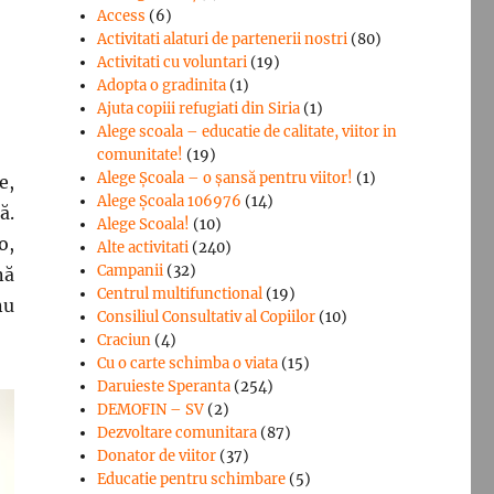
Access
(6)
Activitati alaturi de partenerii nostri
(80)
Activitati cu voluntari
(19)
Adopta o gradinita
(1)
Ajuta copiii refugiati din Siria
(1)
Alege scoala – educatie de calitate, viitor in
comunitate!
(19)
Alege Şcoala – o şansă pentru viitor!
(1)
e,
Alege Școala 106976
(14)
ă.
Alege Scoala!
(10)
o,
Alte activitati
(240)
Campanii
(32)
nă
Centrul multifunctional
(19)
nu
Consiliul Consultativ al Copiilor
(10)
Craciun
(4)
Cu o carte schimba o viata
(15)
Daruieste Speranta
(254)
DEMOFIN – SV
(2)
Dezvoltare comunitara
(87)
Donator de viitor
(37)
Educatie pentru schimbare
(5)