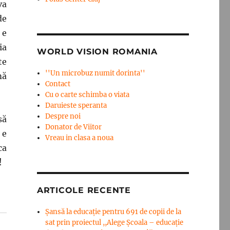
va
de
 e
ia
WORLD VISION ROMANIA
te
''Un microbuz numit dorinta''
mă
Contact
Cu o carte schimba o viata
Daruieste speranta
Despre noi
să
Donator de Viitor
 e
Vreau in clasa a noua
ca
!
ARTICOLE RECENTE
Șansă la educație pentru 691 de copii de la
sat prin proiectul ,,Alege Școala – educație