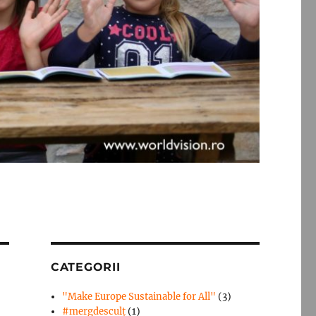
CATEGORII
"Make Europe Sustainable for All"
(3)
#mergdesculţ
(1)