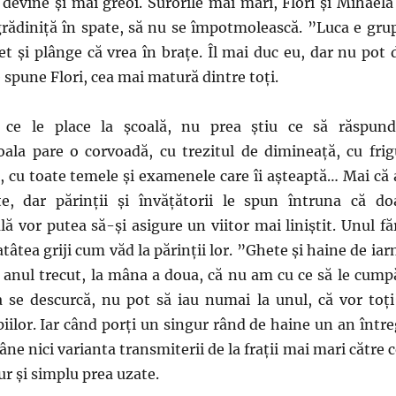
devine și mai greoi. Surorile mai mari, Flori și Mihaela 
 grădiniță în spate, să nu se împotmolească. ”Luca e gru
t și plânge că vrea în brațe. Îl mai duc eu, dar nu pot 
 spune Flori, cea mai matură dintre toți.
i ce le place la școală, nu prea știu ce să răspund
ala pare o corvoadă, cu trezitul de dimineață, cu frig
 cu toate temele și examenele care îi așteaptă… Mai că 
e, dar părinții și învățătorii le spun întruna că do
ă vor putea să-și asigure un viitor mai liniștit. Unul fă
 atâtea griji cum văd la părinții lor. ”Ghete și haine de iar
anul trecut, la mâna a doua, că nu am cu ce să le cump
a se descurcă, nu pot să iau numai la unul, că vor toți
lor. Iar când porți un singur rând de haine un an între
e nici varianta transmiterii de la frații mai mari către c
ur și simplu prea uzate.