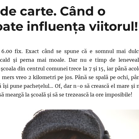
 de carte. Când o
te influența viitorul!
 6.00 fix. Exact când se spune că e somnul mai dulc
 cald și perna mai moale. Dar nu e timp de leneveal
școala din centrul comunei trece la 7 și 15, iar până acol
 mers vreo 2 kilometri pe jos. Până se spală pe ochi, pâ
 își pune pachețelul… Of, dar n-o să crească el mare și 
să meargă la școală și să se trezească la ore imposibile!