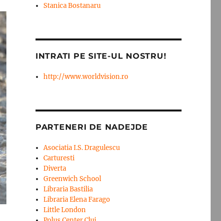
Stanica Bostanaru
INTRATI PE SITE-UL NOSTRU!
http://www.worldvision.ro
PARTENERI DE NADEJDE
Asociatia I.S. Dragulescu
Carturesti
Diverta
Greenwich School
Libraria Bastilia
Libraria Elena Farago
Little London
Polus Center Cluj