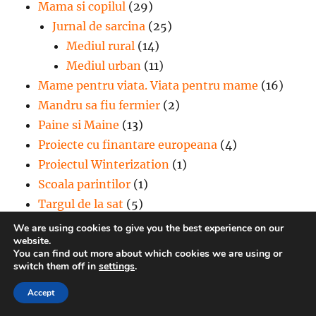
Mama si copilul
(29)
Jurnal de sarcina
(25)
Mediul rural
(14)
Mediul urban
(11)
Mame pentru viata. Viata pentru mame
(16)
Mandru sa fiu fermier
(2)
Paine si Maine
(13)
Proiecte cu finantare europeana
(4)
Proiectul Winterization
(1)
Scoala parintilor
(1)
Targul de la sat
(5)
viitor in comunitate!
(2)
We are using cookies to give you the best experience on our
website.
Voluntariat
(3)
You can find out more about which cookies we are using or
Vreau in clasa a noua
(103)
switch them off in
settings
.
Vreau o scoala ca la tara
(1)
Accept
Young Leaders Speak Out for European