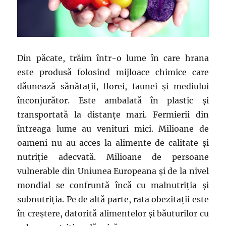
Din păcate, trăim într-o lume în care hrana
este produsă folosind mijloace chimice care
dăunează sănătaţii, florei, faunei şi mediului
înconjurător. Este ambalată în plastic şi
transportată la distanţe mari. Fermierii din
întreaga lume au venituri mici. Milioane de
oameni nu au acces la alimente de calitate şi
nutriţie adecvată. Milioane de persoane
vulnerable din Uniunea Europeana şi de la nivel
mondial se confruntă încă cu malnutriţia şi
subnutriţia. Pe de altă parte, rata obezitaţii este
în creştere, datorită alimentelor şi băuturilor cu