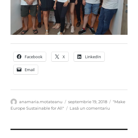
Facebook
X
LinkedIn
Email
Autor
Publicat
Categorii
anamaria.motateanu
septembrie 19, 2018
"Make
pe
la
Europe Sustainable for All"
Lasă un comentariu
„Let’s
Make
Europe
Sustainable