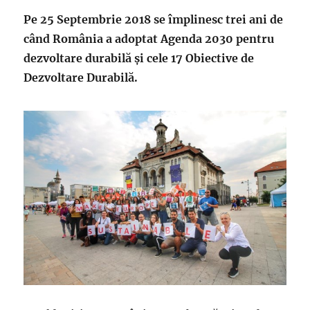
la
Pe 25 Septembrie 2018 se împlinesc trei ani de
adoptarea
când România a adoptat Agenda 2030 pentru
Agendei
2030
dezvoltare durabilă și cele 17 Obiective de
Dezvoltare Durabilă.