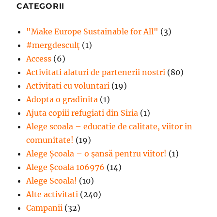
for
CATEGORII
All!”
"Make Europe Sustainable for All"
(3)
#mergdesculţ
(1)
Access
(6)
Activitati alaturi de partenerii nostri
(80)
Activitati cu voluntari
(19)
Adopta o gradinita
(1)
Ajuta copiii refugiati din Siria
(1)
Alege scoala – educatie de calitate, viitor in
comunitate!
(19)
Alege Şcoala – o şansă pentru viitor!
(1)
Alege Școala 106976
(14)
Alege Scoala!
(10)
Alte activitati
(240)
Campanii
(32)