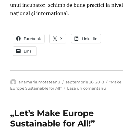
unui incubator, schimb de bune practici la nivel
național și internațional.
Facebook
X
LinkedIn
Email
Autor
Publicat
Categorii
anamaria.motateanu
septembrie 26, 2018
"Make
pe
la
Europe Sustainable for All"
Lasă un comentariu
Obiectivele
de
Dezvoltare
„Let’s Make Europe
Durabilă:
trei
Sustainable for All!”
ani
de