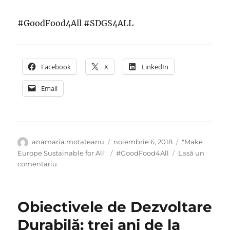
#GoodFood4All #SDGS4ALL
Facebook
X
LinkedIn
Email
Autor
Publicat
Categorii
anamaria.motateanu
noiembrie 6, 2018
"Make
pe
Etichete
Europe Sustainable for All"
#GoodFood4All
Lasă un
la
comentariu
,,Hrană
bună
pentru
Obiectivele de Dezvoltare
toţi”
–
Durabilă: trei ani de la
pentru