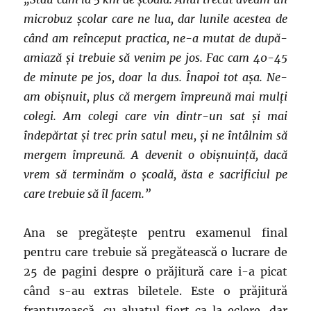
microbuz școlar care ne lua, dar lunile acestea de
când am reînceput practica, ne-a mutat de după-
amiază și trebuie să venim pe jos. Fac cam 40-45
de minute pe jos, doar la dus. Înapoi tot așa. Ne-
am obișnuit, plus că mergem împreună mai mulți
colegi. Am colegi care vin dintr-un sat și mai
îndepărtat și trec prin satul meu, și ne întâlnim să
mergem împreună.
A devenit o obișnuință, dacă
vrem să terminăm o școală, ăsta e sacrificiul pe
care trebuie să îl facem.
”
Ana se pregătește pentru examenul final
pentru care trebuie să pregătească o lucrare de
25 de pagini despre o prăjitură care i-a picat
când s-au extras biletele. Este o prăjitură
franțuzească, cu aluatul fiert ca la eclere, dar