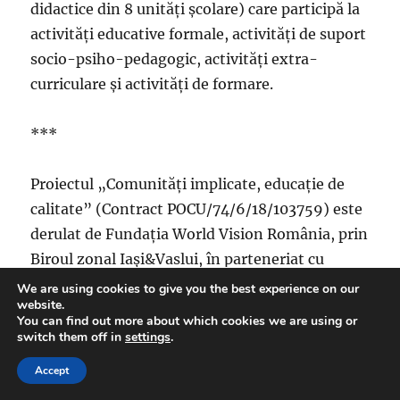
didactice din 8 unități școlare) care participă la
activități educative formale, activități de suport
socio-psiho-pedagogic, activități extra-
curriculare și activități de formare.
***
Proiectul „Comunități implicate, educație de
calitate” (Contract POCU/74/6/18/103759) este
derulat de Fundația World Vision România, prin
Biroul zonal Iași&Vaslui, în parteneriat cu
Inspectoratul Școlar Județean Iași alături de 8
We are using cookies to give you the best experience on our
website.
unități de învățământ asociate din județele Iași
You can find out more about which cookies we are using or
(Școala Gimnazială Nr. 1 Domnița, Școala
switch them off in
settings
.
Profesională de Industrie Alimentară Țibana,
Accept
Școala Gimnazială Glodenii Gândului, Liceul