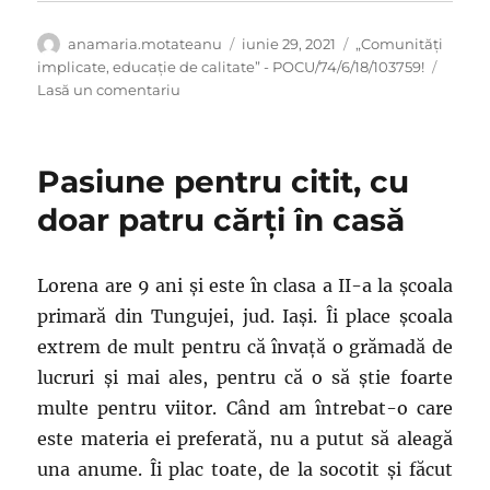
Autor
Publicat
Categorii
anamaria.motateanu
iunie 29, 2021
„Comunități
pe
implicate, educație de calitate” - POCU/74/6/18/103759!
la
Lasă un comentariu
Viitor
fotbalist,
pasionat
Pasiune pentru citit, cu
de
matematică
doar patru cărți în casă
Lorena are 9 ani și este în clasa a II-a la școala
primară din Tungujei, jud. Iași. Îi place școala
extrem de mult pentru că învață o grămadă de
lucruri și mai ales, pentru că o să știe foarte
multe pentru viitor. Când am întrebat-o care
este materia ei preferată, nu a putut să aleagă
una anume. Îi plac toate, de la socotit și făcut