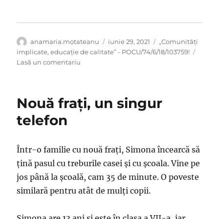
Autor
Publicat
Categorii
anamaria.motateanu
iunie 29, 2021
„Comunități
pe
implicate, educație de calitate” - POCU/74/6/18/103759!
la
Lasă un comentariu
Pasiune
pentru
citit,
Nouă frați, un singur
cu
doar
telefon
patru
cărți
în
Într-o familie cu nouă frați, Simona încearcă să
casă
țină pasul cu treburile casei și cu școala. Vine pe
jos până la școală, cam 35 de minute. O poveste
similară pentru atât de mulți copii.
Simona are 13 ani și este în clasa a VII-a, iar