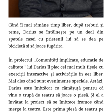
Când îi mai rămâne timp liber, după treburi și
teme, Darius se întâlnește pe un deal din
spatele casei cu prietenii lui să se dea pe
bicicletă și să joace fugărita.
În proiectul „Comunități implicate, educație de
calitate” lui Darius îi plac cel mai mult fișele cu
exerciții interactive și activitățile în aer liber.
Mai ales când sunt evenimente speciale. Astăzi,
Darius este îmbrăcat cu cămășuță pentru că
vine o trupă de teatru să joace o piesă. Și el a
învățat la proiect să se îmbrace frumos când
merge la teatru. Este prima piesă de teatru pe