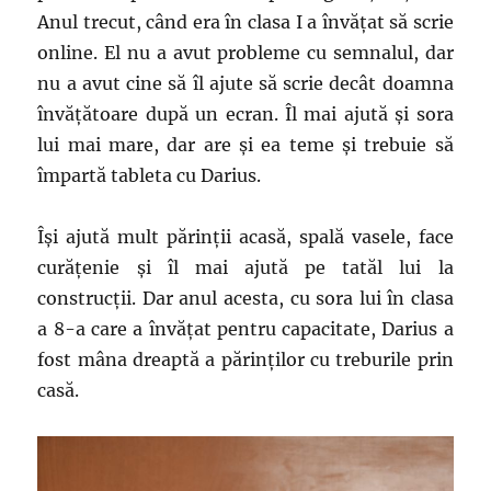
la
Anul trecut, când era în clasa I a învățat să scrie
un
liceu
online. El nu a avut probleme cu semnalul, dar
din
nu a avut cine să îl ajute să scrie decât doamna
oraș
învățătoare după un ecran. Îl mai ajută și sora
lui mai mare, dar are și ea teme și trebuie să
împartă tableta cu Darius.
Își ajută mult părinții acasă, spală vasele, face
curățenie și îl mai ajută pe tatăl lui la
construcții. Dar anul acesta, cu sora lui în clasa
a 8-a care a învățat pentru capacitate, Darius a
fost mâna dreaptă a părinților cu treburile prin
casă.