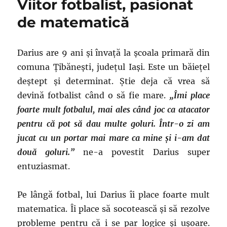
Viitor fotbalist, pasionat
de
poezii
de matematică
și
natură,
dar
Darius are 9 ani și învață la școala primară din
învață
comuna Țibănești, județul Iași. Este un băiețel
la
o
deștept și determinat. Știe deja că vrea să
școală
devină fotbalist când o să fie mare.
„Îmi place
profesională
foarte mult fotbalul, mai ales când joc ca atacator
cu
profil
pentru că pot să dau multe goluri. Într-o zi am
alimentat
jucat cu un portar mai mare ca mine și i-am dat
pentru
două goluri.”
ne-a povestit Darius super
că
nu
entuziasmat.
și-
a
Pe lângă fotbal, lui Darius îi place foarte mult
permis
să
matematica. Îi place să socotească și să rezolve
meargă
probleme pentru că i se par logice și ușoare.