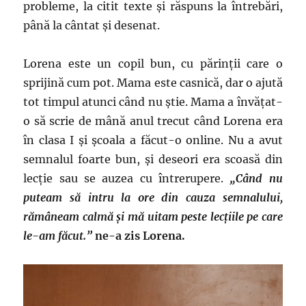
probleme, la citit texte și răspuns la întrebări,
până la cântat și desenat.
Lorena este un copil bun, cu părinții care o
sprijină cum pot. Mama este casnică, dar o ajută
tot timpul atunci când nu știe. Mama a învățat-
o să scrie de mână anul trecut când Lorena era
în clasa I și școala a făcut-o online. Nu a avut
semnalul foarte bun, și deseori era scoasă din
lecție sau se auzea cu întrerupere.
„Când nu
puteam să intru la ore din cauza semnalului,
rămâneam calmă și mă uitam peste lecțiile pe care
le-am făcut.”
ne-a zis Lorena.