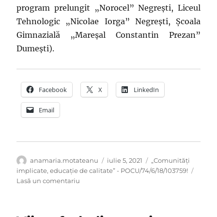
program prelungit „Norocel” Negrești, Liceul
Tehnologic „Nicolae Iorga” Negrești, Școala
Gimnazială „Mareșal Constantin Prezan”
Dumești).
Facebook
X
LinkedIn
Email
Autor
Publicat
Categorii
anamaria.motateanu
iulie 5, 2021
„Comunități
pe
implicate, educație de calitate” - POCU/74/6/18/103759!
la
Lasă un comentariu
Ana
este
pasionată