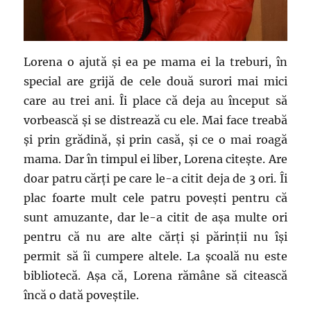
Lorena o ajută și ea pe mama ei la treburi, în
special are grijă de cele două surori mai mici
care au trei ani. Îi place că deja au început să
vorbească și se distrează cu ele. Mai face treabă
și prin grădină, și prin casă, și ce o mai roagă
mama. Dar în timpul ei liber, Lorena citește. Are
doar patru cărți pe care le-a citit deja de 3 ori. Îi
plac foarte mult cele patru povești pentru că
sunt amuzante, dar le-a citit de așa multe ori
pentru că nu are alte cărți și părinții nu își
permit să îi cumpere altele. La școală nu este
bibliotecă. Așa că, Lorena rămâne să citească
încă o dată poveștile.