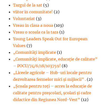
Targul de la sat
(5)
viitor in comunitate!
(2)
Voluntariat
(3)
Vreau in clasa a noua
(103)
Vreau o scoala ca la tara
(1)
Young Leaders Speak Out for European
Values
(7)
„Comunități implicate
(1)
„Comunități implicate, educație de calitate”
– POCU/74/6/18/103759!
(8)
„Liceele agricole – Hub-uri locale pentru
dezvoltarea fermelor mici şi mijlocii” .
(2)
„Școala pentru toți – acces la educație de
calitate pentru preșcolari, școlari și cadre
didactice din Regiunea Nord-Vest”
(12)