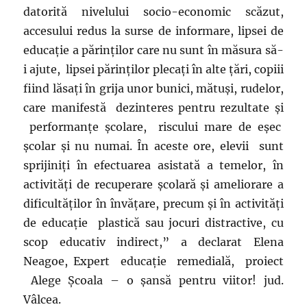
datorită nivelului socio-economic scăzut,
accesului redus la surse de informare, lipsei de
educaţie a părinţilor care nu sunt în măsura să-
i ajute, lipsei părinţilor plecaţi în alte ţări, copiii
fiind lăsaţi în grija unor bunici, mătuşi, rudelor,
care manifestă dezinteres pentru rezultate şi
performanţe şcolare, riscului mare de eşec
şcolar şi nu numai. În aceste ore, elevii sunt
sprijiniţi în efectuarea asistată a temelor, în
activităţi de recuperare şcolară şi ameliorare a
dificultăţilor în învăţare, precum şi în activităţi
de educaţie plastică sau jocuri distractive, cu
scop educativ indirect,” a declarat Elena
Neagoe, Expert educaţie remedială, proiect
Alege Şcoala – o şansă pentru viitor! jud.
Vâlcea.