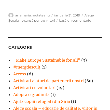
Autor
Publicat
Categorii
anamaria.motateanu
ianuarie 31, 2019
Alege
pe
la
Şcoala - o şansă pentru viitor!
Lasă un comentariu
Activităţi
remediale
pentru
copiii
din
CATEGORII
Proiectul
,,Alege
"Make Europe Sustainable for All"
(3)
Şcoala
#mergdesculţ
(1)
–
o
Access
(6)
şansă
Activitati alaturi de partenerii nostri
(80)
pentru
Activitati cu voluntari
(19)
viitor!”
din
Adopta o gradinita
(1)
judetul
Ajuta copiii refugiati din Siria
(1)
Vâlcea
Alege scoala – educatie de calitate, viitor in