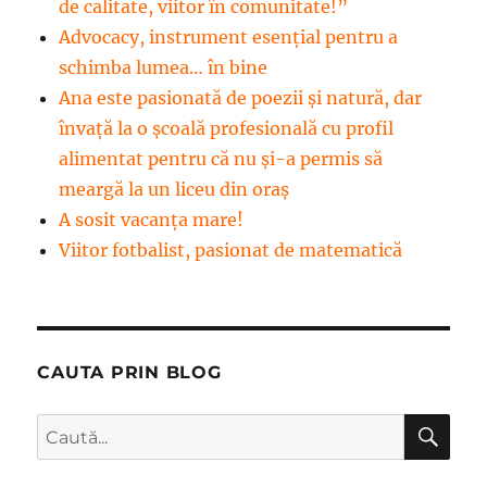
de calitate, viitor în comunitate!”
Advocacy, instrument esenţial pentru a
schimba lumea… în bine
Ana este pasionată de poezii și natură, dar
învață la o școală profesională cu profil
alimentat pentru că nu și-a permis să
meargă la un liceu din oraș
A sosit vacanța mare!
Viitor fotbalist, pasionat de matematică
CAUTA PRIN BLOG
CĂ
Caută
după: