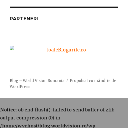
PARTENERI
Blog – World Vision Romania
Propulsat cu mândrie de
WordPress
Notice
: ob_end_flush(): failed to send buffer of zlib
output compression (0) in
/home/wvrhost/blog.worldvision.ro/wp-