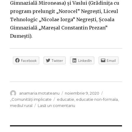
Gimnazială Mironeasa) și Vaslui (Grădinița cu
program prelungit „Norocel” Negrești, Liceul
Tehnologic „Nicolae Iorga” Negrești, Școala
Gimnazială „Mareșal Constantin Prezan”
Dumești).
Facebook
Twitter
LinkedIn
Email
Autor
Publicat
Categorii
anamaria.motateanu
noiembrie 9, 2020
pe
Etichete
„Comunități implicate
educatie
,
educatie non-formala
,
la
mediul rural
Lasă un comentariu
Activitățile
care
îi
dau