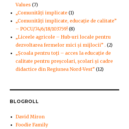
Values
(7)
„Comunități implicate
(1)
„Comunități implicate, educație de calitate”
– POCU/74/6/18/103759!
(8)
„Liceele agricole – Hub-uri locale pentru
dezvoltarea fermelor mici şi mijlocii” .
(2)
„Școala pentru toți – acces la educație de
calitate pentru preșcolari, școlari și cadre
didactice din Regiunea Nord-Vest”
(12)
BLOGROLL
David Miron
Foodie Family