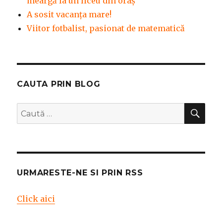
meargă la un liceu din oraș
A sosit vacanța mare!
Viitor fotbalist, pasionat de matematică
CAUTA PRIN BLOG
CĂ
Caută
după:
URMARESTE-NE SI PRIN RSS
Click aici