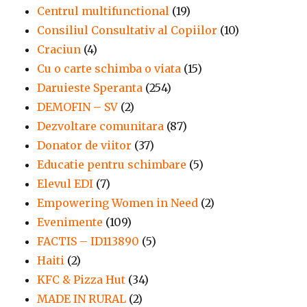
Centrul multifunctional
(19)
Consiliul Consultativ al Copiilor
(10)
Craciun
(4)
Cu o carte schimba o viata
(15)
Daruieste Speranta
(254)
DEMOFIN – SV
(2)
Dezvoltare comunitara
(87)
Donator de viitor
(37)
Educatie pentru schimbare
(5)
Elevul EDI
(7)
Empowering Women in Need
(2)
Evenimente
(109)
FACTIS – ID113890
(5)
Haiti
(2)
KFC & Pizza Hut
(34)
MADE IN RURAL
(2)