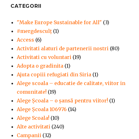
șansă
CATEGORII
să
petreacă
"Make Europe Sustainable for All"
(3)
mai
#mergdesculţ
(1)
mult
timp
Access
(6)
cu
Activitati alaturi de partenerii nostri
(80)
colegii
Activitati cu voluntari
(19)
Adopta o gradinita
(1)
Ajuta copiii refugiati din Siria
(1)
Alege scoala – educatie de calitate, viitor in
comunitate!
(19)
Alege Şcoala – o şansă pentru viitor!
(1)
Alege Școala 106976
(14)
Alege Scoala!
(10)
Alte activitati
(240)
Campanii
(32)