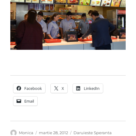
Facebook
X
LinkedIn
Email
Autor
Publicat
Categorii
Monica
martie 28, 2012
Daruieste Speranta