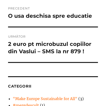
Navigare
PRECEDENT
în
O usa deschisa spre educatie
Articolul
anterior:
articole
URMĂTOR
2 euro pt microbuzul copiilor
Articolul
următor:
din Vaslui – SMS la nr 879 !
CATEGORII
"Make Europe Sustainable for All"
(3)
#mergdesculţ
(1)