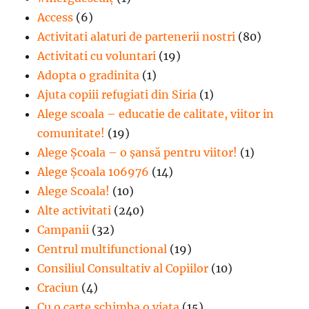
Access
(6)
Activitati alaturi de partenerii nostri
(80)
Activitati cu voluntari
(19)
Adopta o gradinita
(1)
Ajuta copiii refugiati din Siria
(1)
Alege scoala – educatie de calitate, viitor in
comunitate!
(19)
Alege Şcoala – o şansă pentru viitor!
(1)
Alege Școala 106976
(14)
Alege Scoala!
(10)
Alte activitati
(240)
Campanii
(32)
Centrul multifunctional
(19)
Consiliul Consultativ al Copiilor
(10)
Craciun
(4)
Cu o carte schimba o viata
(15)