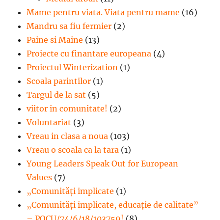
Mame pentru viata. Viata pentru mame
(16)
Mandru sa fiu fermier
(2)
Paine si Maine
(13)
Proiecte cu finantare europeana
(4)
Proiectul Winterization
(1)
Scoala parintilor
(1)
Targul de la sat
(5)
viitor in comunitate!
(2)
Voluntariat
(3)
Vreau in clasa a noua
(103)
Vreau o scoala ca la tara
(1)
Young Leaders Speak Out for European
Values
(7)
„Comunități implicate
(1)
„Comunități implicate, educație de calitate”
– POCU/74/6/18/103759!
(8)