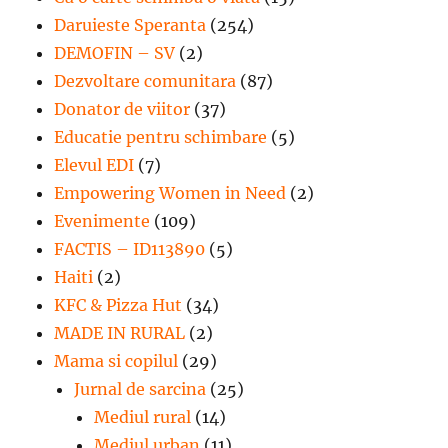
Daruieste Speranta
(254)
DEMOFIN – SV
(2)
Dezvoltare comunitara
(87)
Donator de viitor
(37)
Educatie pentru schimbare
(5)
Elevul EDI
(7)
Empowering Women in Need
(2)
Evenimente
(109)
FACTIS – ID113890
(5)
Haiti
(2)
KFC & Pizza Hut
(34)
MADE IN RURAL
(2)
Mama si copilul
(29)
Jurnal de sarcina
(25)
Mediul rural
(14)
Mediul urban
(11)