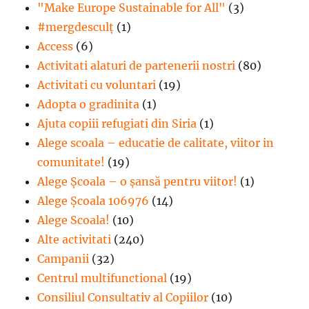
"Make Europe Sustainable for All"
(3)
#mergdesculţ
(1)
Access
(6)
Activitati alaturi de partenerii nostri
(80)
Activitati cu voluntari
(19)
Adopta o gradinita
(1)
Ajuta copiii refugiati din Siria
(1)
Alege scoala – educatie de calitate, viitor in
comunitate!
(19)
Alege Şcoala – o şansă pentru viitor!
(1)
Alege Școala 106976
(14)
Alege Scoala!
(10)
Alte activitati
(240)
Campanii
(32)
Centrul multifunctional
(19)
Consiliul Consultativ al Copiilor
(10)