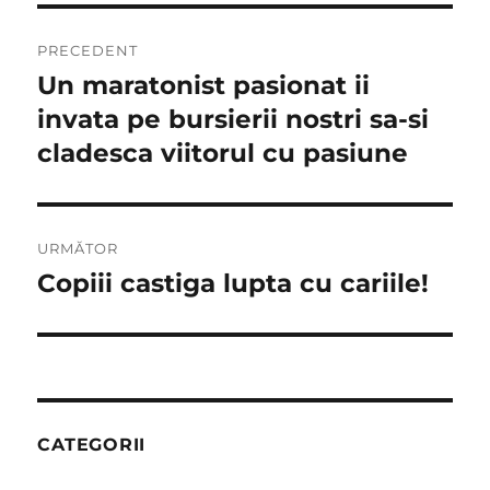
Navigare
PRECEDENT
în
Un maratonist pasionat ii
Articolul
anterior:
invata pe bursierii nostri sa-si
articole
cladesca viitorul cu pasiune
URMĂTOR
Copiii castiga lupta cu cariile!
Articolul
următor:
CATEGORII