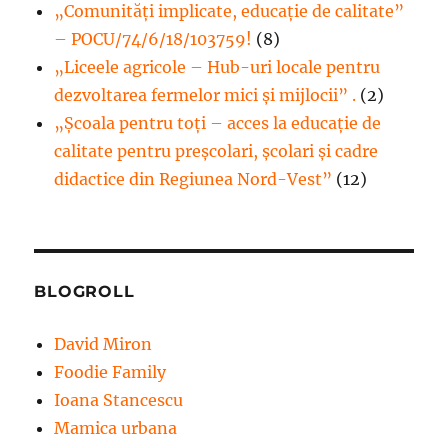
„Comunități implicate, educație de calitate”
– POCU/74/6/18/103759!
(8)
„Liceele agricole – Hub-uri locale pentru
dezvoltarea fermelor mici şi mijlocii” .
(2)
„Școala pentru toți – acces la educație de
calitate pentru preșcolari, școlari și cadre
didactice din Regiunea Nord-Vest”
(12)
BLOGROLL
David Miron
Foodie Family
Ioana Stancescu
Mamica urbana