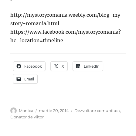
http://mystoryromania.weebly.com/blog-my-
story-romania.html
https://www.facebook.com/mystoryromania?
hc_location=timeline
Facebook
X
LinkedIn
Email
Autor
Publicat
Categorii
Monica
martie 20, 2014
Dezvoltare comunitara
,
pe
Donator de viitor