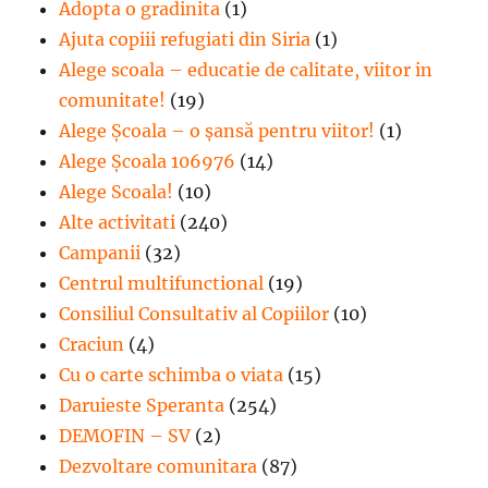
Adopta o gradinita
(1)
Ajuta copiii refugiati din Siria
(1)
Alege scoala – educatie de calitate, viitor in
comunitate!
(19)
Alege Şcoala – o şansă pentru viitor!
(1)
Alege Școala 106976
(14)
Alege Scoala!
(10)
Alte activitati
(240)
Campanii
(32)
Centrul multifunctional
(19)
Consiliul Consultativ al Copiilor
(10)
Craciun
(4)
Cu o carte schimba o viata
(15)
Daruieste Speranta
(254)
DEMOFIN – SV
(2)
Dezvoltare comunitara
(87)