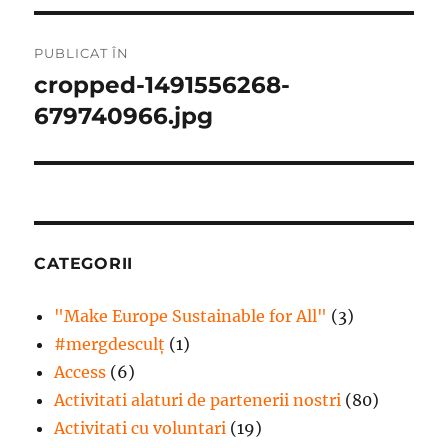
Navigare
PUBLICAT ÎN
în
cropped-1491556268-
679740966.jpg
articole
CATEGORII
"Make Europe Sustainable for All"
(3)
#mergdesculţ
(1)
Access
(6)
Activitati alaturi de partenerii nostri
(80)
Activitati cu voluntari
(19)