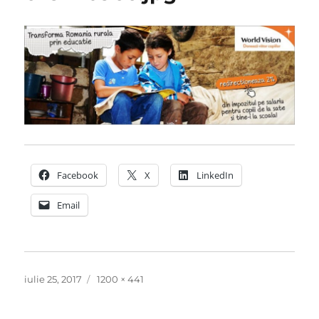
Facebook
X
LinkedIn
Email
Publicat
Dimensiune
iulie 25, 2017
1200 × 441
pe
completă