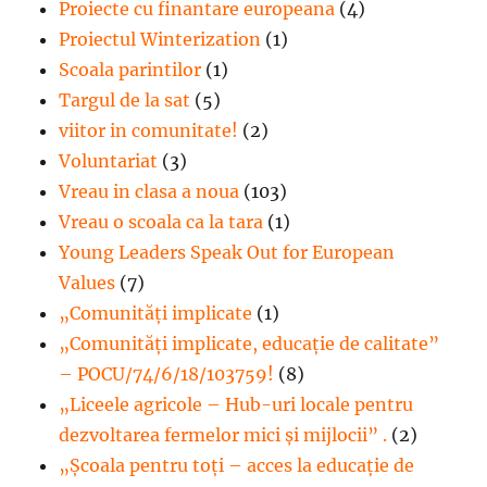
Proiecte cu finantare europeana
(4)
Proiectul Winterization
(1)
Scoala parintilor
(1)
Targul de la sat
(5)
viitor in comunitate!
(2)
Voluntariat
(3)
Vreau in clasa a noua
(103)
Vreau o scoala ca la tara
(1)
Young Leaders Speak Out for European
Values
(7)
„Comunități implicate
(1)
„Comunități implicate, educație de calitate”
– POCU/74/6/18/103759!
(8)
„Liceele agricole – Hub-uri locale pentru
dezvoltarea fermelor mici şi mijlocii” .
(2)
„Școala pentru toți – acces la educație de