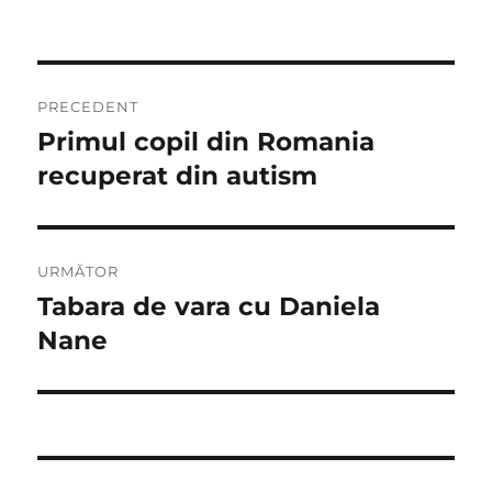
Navigare
PRECEDENT
în
Primul copil din Romania
Articolul
anterior:
recuperat din autism
articole
URMĂTOR
Tabara de vara cu Daniela
Articolul
următor:
Nane