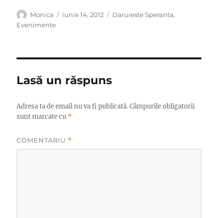
Autor
Publicat
Categorii
Monica
iunie 14, 2012
Daruieste Speranta
,
pe
Evenimente
Lasă un răspuns
Adresa ta de email nu va fi publicată.
Câmpurile obligatorii
sunt marcate cu
*
COMENTARIU
*