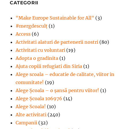
CATEGORII
"Make Europe Sustainable for All"
(3)
#mergdesculţ
(1)
Access
(6)
Activitati alaturi de partenerii nostri
(80)
Activitati cu voluntari
(19)
Adopta o gradinita
(1)
Ajuta copiii refugiati din Siria
(1)
Alege scoala – educatie de calitate, viitor in
comunitate!
(19)
Alege Şcoala – o şansă pentru viitor!
(1)
Alege Școala 106976
(14)
Alege Scoala!
(10)
Alte activitati
(240)
Campanii
(32)