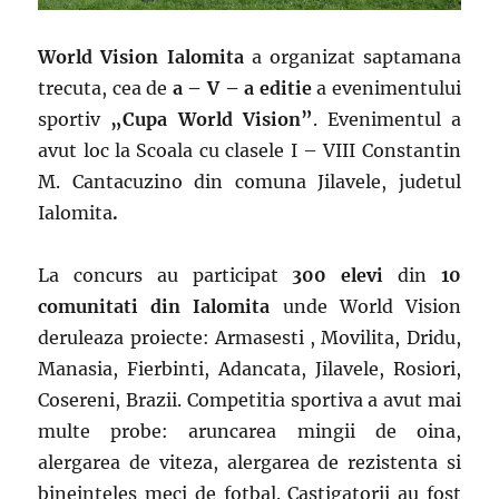
World Vision
Ialomita
a organizat saptamana
trecuta, cea de
a – V – a editie
a evenimentului
sportiv
„Cupa World Vision”
. Evenimentul a
avut loc la Scoala cu clasele I – VIII Constantin
M. Cantacuzino
din
comuna Jilavele, judetul
Ialomita
.
La concurs au participat
300 elevi
din
10
comunitati din Ialomita
unde World Vision
deruleaza proiecte: Armasesti , Movilita, Dridu,
Manasia, Fierbinti, Adancata, Jilavele, Rosiori,
Cosereni, Brazii. Competitia sportiva a avut mai
multe probe: aruncarea mingii de oina,
alergarea de viteza, alergarea de rezistenta si
bineinteles meci de fotbal. Castigatorii au fost