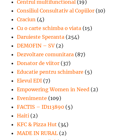
Centrul multifunctional
(19)
Consiliul Consultativ al Copiilor
(10)
Craciun
(4)
Cu o carte schimba o viata
(15)
Daruieste Speranta
(254)
DEMOFIN – SV
(2)
Dezvoltare comunitara
(87)
Donator de viitor
(37)
Educatie pentru schimbare
(5)
Elevul EDI
(7)
Empowering Women in Need
(2)
Evenimente
(109)
FACTIS – ID113890
(5)
Haiti
(2)
KFC & Pizza Hut
(34)
MADE IN RURAL
(2)