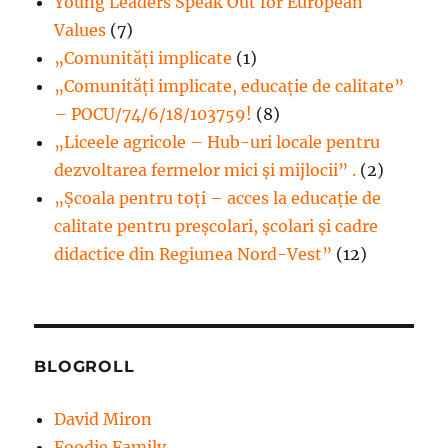
Young Leaders Speak Out for European
Values
(7)
„Comunități implicate
(1)
„Comunități implicate, educație de calitate”
– POCU/74/6/18/103759!
(8)
„Liceele agricole – Hub-uri locale pentru
dezvoltarea fermelor mici şi mijlocii” .
(2)
„Școala pentru toți – acces la educație de
calitate pentru preșcolari, școlari și cadre
didactice din Regiunea Nord-Vest”
(12)
BLOGROLL
David Miron
Foodie Family