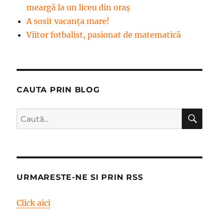
meargă la un liceu din oraș
A sosit vacanța mare!
Viitor fotbalist, pasionat de matematică
CAUTA PRIN BLOG
CĂ
Caută
după:
URMARESTE-NE SI PRIN RSS
Click aici