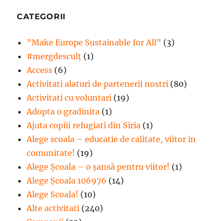
CATEGORII
"Make Europe Sustainable for All"
(3)
#mergdesculţ
(1)
Access
(6)
Activitati alaturi de partenerii nostri
(80)
Activitati cu voluntari
(19)
Adopta o gradinita
(1)
Ajuta copiii refugiati din Siria
(1)
Alege scoala – educatie de calitate, viitor in
comunitate!
(19)
Alege Şcoala – o şansă pentru viitor!
(1)
Alege Școala 106976
(14)
Alege Scoala!
(10)
Alte activitati
(240)