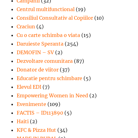
Campanii
(32)
Centrul multifunctional
(19)
Consiliul Consultativ al Copiilor
(10)
Craciun
(4)
Cu o carte schimba o viata
(15)
Daruieste Speranta
(254)
DEMOFIN – SV
(2)
Dezvoltare comunitara
(87)
Donator de viitor
(37)
Educatie pentru schimbare
(5)
Elevul EDI
(7)
Empowering Women in Need
(2)
Evenimente
(109)
FACTIS – ID113890
(5)
Haiti
(2)
KFC & Pizza Hut
(34)