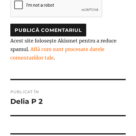
Acest site folosește Akismet pentru a reduce
spamul.
Află cum sunt procesate datele
comentariilor tale
.
Navigare
PUBLICAT ÎN
în
Delia P 2
articole