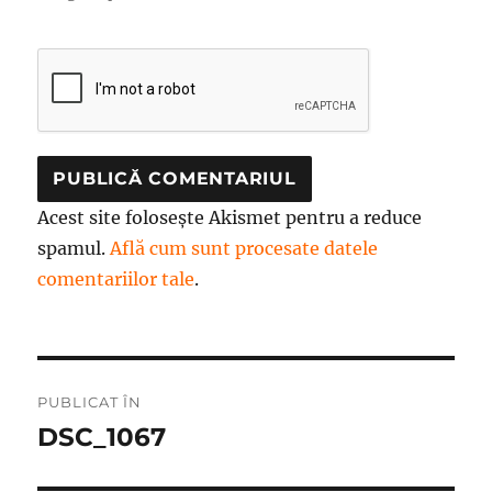
Acest site folosește Akismet pentru a reduce
spamul.
Află cum sunt procesate datele
comentariilor tale
.
Navigare
PUBLICAT ÎN
în
DSC_1067
articole