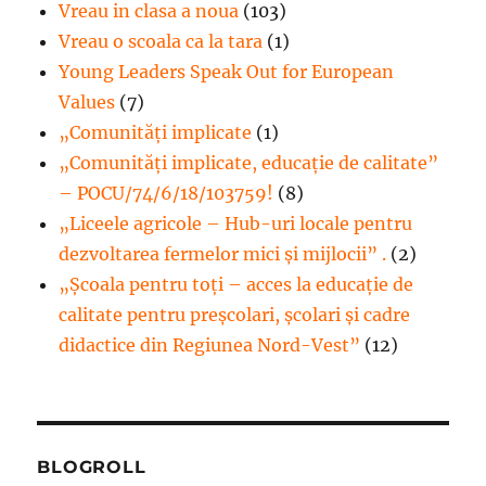
Vreau in clasa a noua
(103)
Vreau o scoala ca la tara
(1)
Young Leaders Speak Out for European
Values
(7)
„Comunități implicate
(1)
„Comunități implicate, educație de calitate”
– POCU/74/6/18/103759!
(8)
„Liceele agricole – Hub-uri locale pentru
dezvoltarea fermelor mici şi mijlocii” .
(2)
„Școala pentru toți – acces la educație de
calitate pentru preșcolari, școlari și cadre
didactice din Regiunea Nord-Vest”
(12)
BLOGROLL