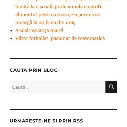
învață la o școală profesională cu profil
alimentat pentru că nu și-a permis să
meargă la un liceu din oraș
A sosit vacanța mare!
Viitor fotbalist, pasionat de matematică
CAUTA PRIN BLOG
CĂ
Caută
după:
URMARESTE-NE SI PRIN RSS