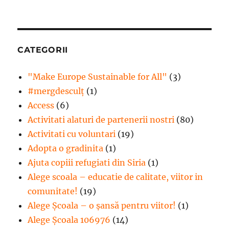
CATEGORII
"Make Europe Sustainable for All"
(3)
#mergdesculţ
(1)
Access
(6)
Activitati alaturi de partenerii nostri
(80)
Activitati cu voluntari
(19)
Adopta o gradinita
(1)
Ajuta copiii refugiati din Siria
(1)
Alege scoala – educatie de calitate, viitor in
comunitate!
(19)
Alege Şcoala – o şansă pentru viitor!
(1)
Alege Școala 106976
(14)