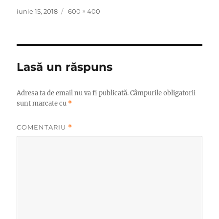
Publicat
Dimensiune
iunie 15, 2018
600 × 400
pe
completă
Lasă un răspuns
Adresa ta de email nu va fi publicată.
Câmpurile obligatorii
sunt marcate cu
*
COMENTARIU
*