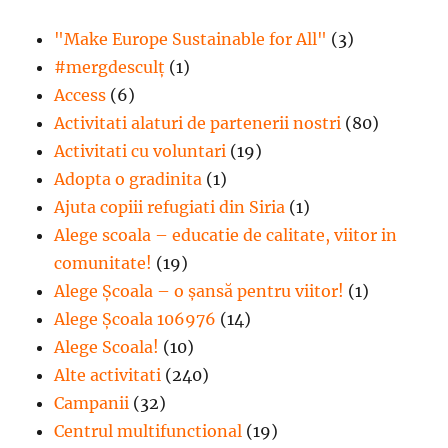
"Make Europe Sustainable for All"
(3)
#mergdesculţ
(1)
Access
(6)
Activitati alaturi de partenerii nostri
(80)
Activitati cu voluntari
(19)
Adopta o gradinita
(1)
Ajuta copiii refugiati din Siria
(1)
Alege scoala – educatie de calitate, viitor in
comunitate!
(19)
Alege Şcoala – o şansă pentru viitor!
(1)
Alege Școala 106976
(14)
Alege Scoala!
(10)
Alte activitati
(240)
Campanii
(32)
Centrul multifunctional
(19)