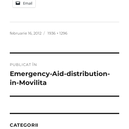
Email
Publicat
Dimensiune
februarie 16, 2012
1936 × 1296
pe
completă
Navigare
PUBLICAT ÎN
în
Emergency-Aid-distribution-
in-Movilita
articole
CATEGORII