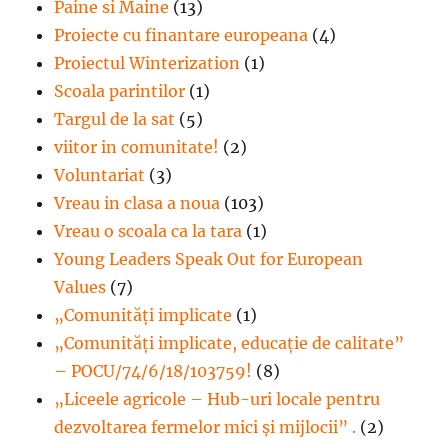
Paine si Maine
(13)
Proiecte cu finantare europeana
(4)
Proiectul Winterization
(1)
Scoala parintilor
(1)
Targul de la sat
(5)
viitor in comunitate!
(2)
Voluntariat
(3)
Vreau in clasa a noua
(103)
Vreau o scoala ca la tara
(1)
Young Leaders Speak Out for European
Values
(7)
„Comunități implicate
(1)
„Comunități implicate, educație de calitate”
– POCU/74/6/18/103759!
(8)
„Liceele agricole – Hub-uri locale pentru
dezvoltarea fermelor mici şi mijlocii” .
(2)