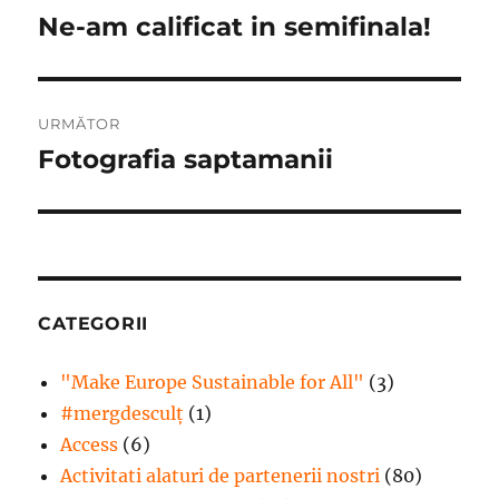
în
Ne-am calificat in semifinala!
Articolul
anterior:
articole
URMĂTOR
Fotografia saptamanii
Articolul
următor:
CATEGORII
"Make Europe Sustainable for All"
(3)
#mergdesculţ
(1)
Access
(6)
Activitati alaturi de partenerii nostri
(80)