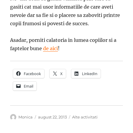
gasiti cat mai usor informatiile de care aveti
nevoie dar sa fie si o placere sa zaboviti printre
copii frumosi si povesti de succes.
Asadar, porniti calatoria in lumea copiilor si a
faptelor bune
de aici
!
Facebook
X
LinkedIn
Email
Autor
Publicat
Categorii
Monica
august 22, 2013
Alte activitati
pe