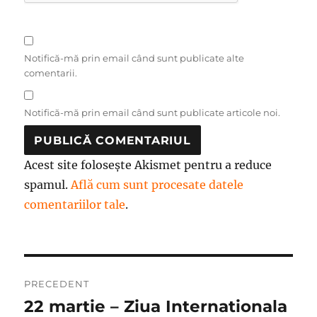
Notifică-mă prin email când sunt publicate alte
comentarii.
Notifică-mă prin email când sunt publicate articole noi.
Acest site folosește Akismet pentru a reduce
spamul.
Află cum sunt procesate datele
comentariilor tale
.
Navigare
PRECEDENT
în
22 martie – Ziua Internationala
Articolul