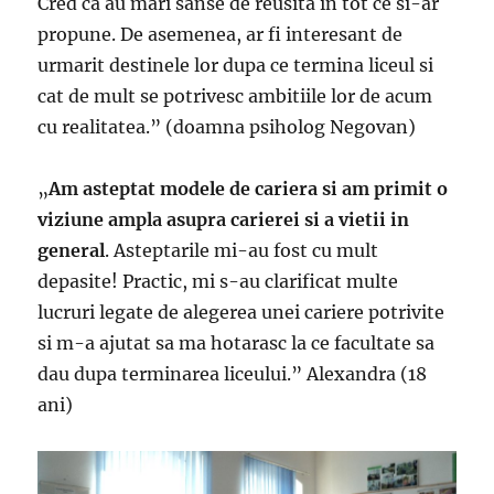
Cred ca au mari sanse de reusita in tot ce si-ar
propune. De asemenea, ar fi interesant de
urmarit destinele lor dupa ce termina liceul si
cat de mult se potrivesc ambitiile lor de acum
cu realitatea.” (doamna psiholog Negovan)
„
Am asteptat modele de cariera si am primit o
viziune ampla asupra carierei si a vietii in
general
. Asteptarile mi-au fost cu mult
depasite! Practic, mi s-au clarificat multe
lucruri legate de alegerea unei cariere potrivite
si m-a ajutat sa ma hotarasc la ce facultate sa
dau dupa terminarea liceului.” Alexandra (18
ani)