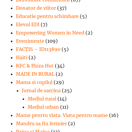
Donator de viitor
(37)
Educatie pentru schimbare
(5)
Elevul EDI
(7)
Empowering Women in Need
(2)
Evenimente
(109)
FACTIS – ID113890
(5)
Haiti
(2)
KFC & Pizza Hut
(34)
MADE IN RURAL
(2)
Mama si copilul
(29)
Jurnal de sarcina
(25)
Mediul rural
(14)
Mediul urban
(11)
Mame pentru viata. Viata pentru mame
(16)
Mandru sa fiu fermier
(2)
Paine si Maine
(13)