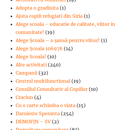
Adopta o gradinita
(1)
Ajuta copiii refugiati din Siria
(1)
Alege scoala – educatie de calitate, viitor in
comunitate!
(19)
Alege Şcoala – o şansă pentru viitor!
(1)
Alege Școala 106976
(14)
Alege Scoala!
(10)
Alte activitati
(240)
Campanii
(32)
Centrul multifunctional
(19)
Consiliul Consultativ al Copiilor
(10)
Craciun
(4)
Cu o carte schimba o viata
(15)
Daruieste Speranta
(254)
DEMOFIN – SV
(2)
Dezvoltare comunitara
(87)