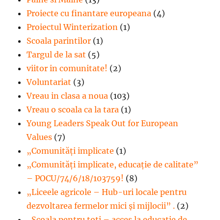
Proiecte cu finantare europeana
(4)
Proiectul Winterization
(1)
Scoala parintilor
(1)
Targul de la sat
(5)
viitor in comunitate!
(2)
Voluntariat
(3)
Vreau in clasa a noua
(103)
Vreau o scoala ca la tara
(1)
Young Leaders Speak Out for European
Values
(7)
„Comunități implicate
(1)
„Comunități implicate, educație de calitate”
– POCU/74/6/18/103759!
(8)
„Liceele agricole – Hub-uri locale pentru
dezvoltarea fermelor mici şi mijlocii” .
(2)
„Școala pentru toți – acces la educație de