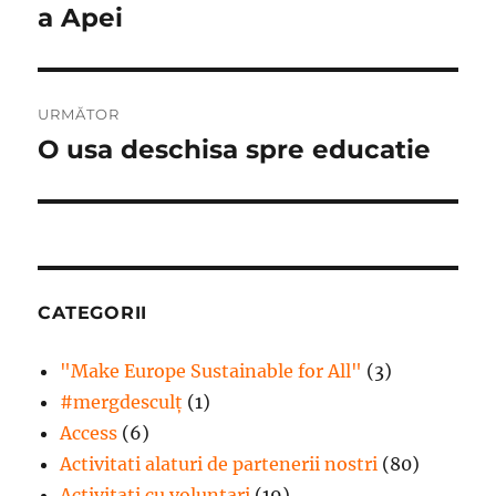
anterior:
a Apei
articole
URMĂTOR
O usa deschisa spre educatie
Articolul
următor:
CATEGORII
"Make Europe Sustainable for All"
(3)
#mergdesculţ
(1)
Access
(6)
Activitati alaturi de partenerii nostri
(80)
Activitati cu voluntari
(19)