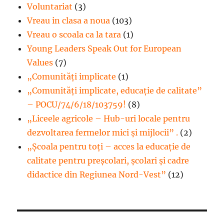
Voluntariat
(3)
Vreau in clasa a noua
(103)
Vreau o scoala ca la tara
(1)
Young Leaders Speak Out for European
Values
(7)
„Comunități implicate
(1)
„Comunități implicate, educație de calitate”
– POCU/74/6/18/103759!
(8)
„Liceele agricole – Hub-uri locale pentru
dezvoltarea fermelor mici şi mijlocii” .
(2)
„Școala pentru toți – acces la educație de
calitate pentru preșcolari, școlari și cadre
didactice din Regiunea Nord-Vest”
(12)