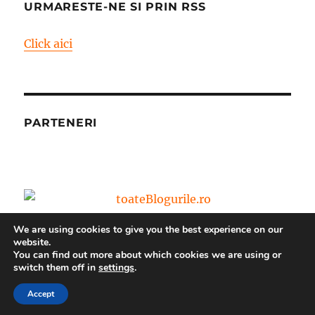
URMARESTE-NE SI PRIN RSS
Click aici
PARTENERI
We are using cookies to give you the best experience on our
website.
You can find out more about which cookies we are using or
switch them off in
settings
.
Blog – World Vision Romania
Propulsat cu mândrie de
WordPress
Accept