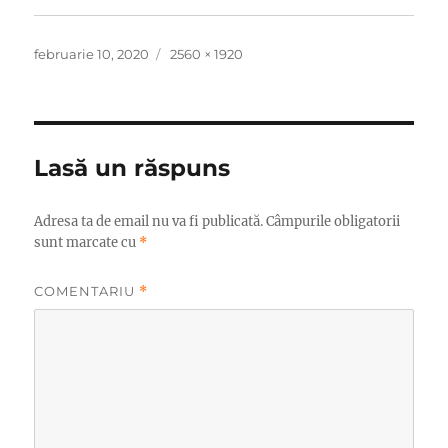
Publicat
Dimensiune
februarie 10, 2020
2560 × 1920
pe
completă
Lasă un răspuns
Adresa ta de email nu va fi publicată.
Câmpurile obligatorii
sunt marcate cu
*
COMENTARIU
*