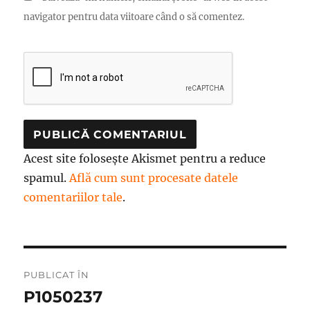
navigator pentru data viitoare când o să comentez.
Acest site folosește Akismet pentru a reduce
spamul.
Află cum sunt procesate datele
comentariilor tale
.
Navigare
PUBLICAT ÎN
în
P1050237