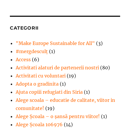
CATEGORII
"Make Europe Sustainable for All"
(3)
#mergdesculţ
(1)
Access
(6)
Activitati alaturi de partenerii nostri
(80)
Activitati cu voluntari
(19)
Adopta o gradinita
(1)
Ajuta copiii refugiati din Siria
(1)
Alege scoala – educatie de calitate, viitor in
comunitate!
(19)
Alege Şcoala – o şansă pentru viitor!
(1)
Alege Școala 106976
(14)