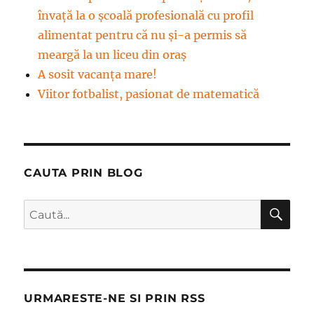
învață la o școală profesională cu profil
alimentat pentru că nu și-a permis să
meargă la un liceu din oraș
A sosit vacanța mare!
Viitor fotbalist, pasionat de matematică
CAUTA PRIN BLOG
CĂ
Caută
după:
URMARESTE-NE SI PRIN RSS