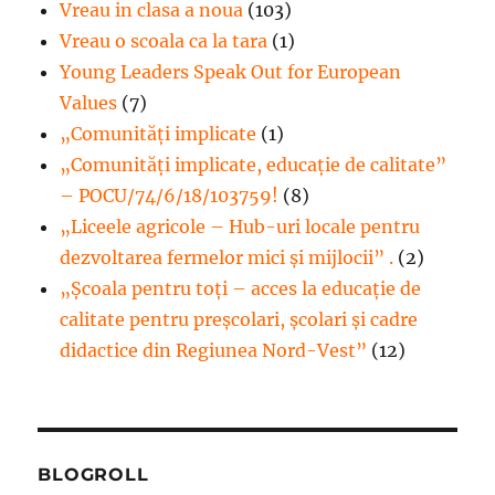
Vreau in clasa a noua
(103)
Vreau o scoala ca la tara
(1)
Young Leaders Speak Out for European
Values
(7)
„Comunități implicate
(1)
„Comunități implicate, educație de calitate”
– POCU/74/6/18/103759!
(8)
„Liceele agricole – Hub-uri locale pentru
dezvoltarea fermelor mici şi mijlocii” .
(2)
„Școala pentru toți – acces la educație de
calitate pentru preșcolari, școlari și cadre
didactice din Regiunea Nord-Vest”
(12)
BLOGROLL