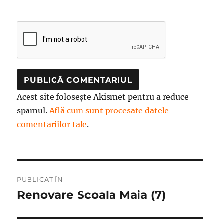
Acest site folosește Akismet pentru a reduce
spamul.
Află cum sunt procesate datele
comentariilor tale
.
Navigare
PUBLICAT ÎN
în
Renovare Scoala Maia (7)
articole