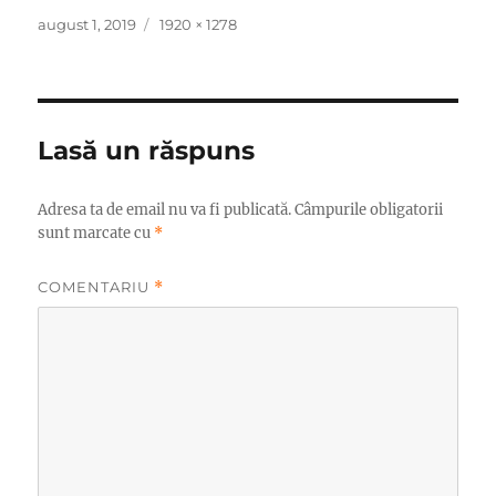
Publicat
Dimensiune
august 1, 2019
1920 × 1278
pe
completă
Lasă un răspuns
Adresa ta de email nu va fi publicată.
Câmpurile obligatorii
sunt marcate cu
*
COMENTARIU
*