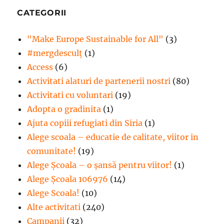
ARĂ
CATEGORII
"Make Europe Sustainable for All"
(3)
#mergdesculţ
(1)
Access
(6)
Activitati alaturi de partenerii nostri
(80)
Activitati cu voluntari
(19)
Adopta o gradinita
(1)
Ajuta copiii refugiati din Siria
(1)
Alege scoala – educatie de calitate, viitor in
comunitate!
(19)
Alege Şcoala – o şansă pentru viitor!
(1)
Alege Școala 106976
(14)
Alege Scoala!
(10)
Alte activitati
(240)
Campanii
(32)