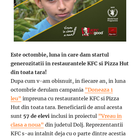
Este octombie, luna in care dam startul
generozitatii in restaurantele KFC si Pizza Hut
din toata tara!
Dupa cum v-am obisnuit, in fiecare an, in luna
octombrie derulam campania
”Doneaza 1
leu”
impreuna cu restaurantele KFC si Pizza
Hut din toata tara. Beneficiarii de anul acesta
sunt
57 de elevi
inclusi in proiectul
”Vreau in
clasa a noua”
din judetul Dolj. Reprezentantii
KFC s-au intalnit deja cu o parte dintre acestia