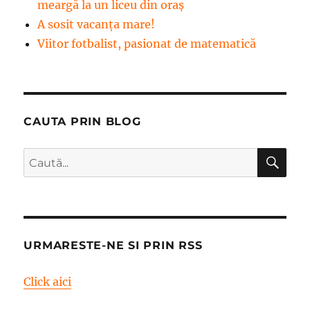
meargă la un liceu din oraș
A sosit vacanța mare!
Viitor fotbalist, pasionat de matematică
CAUTA PRIN BLOG
CĂ
Caută
după:
URMARESTE-NE SI PRIN RSS
Click aici