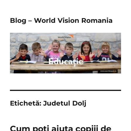
Blog – World Vision Romania
Etichetă:
Judetul Dolj
Cum poti ajuta copiii de