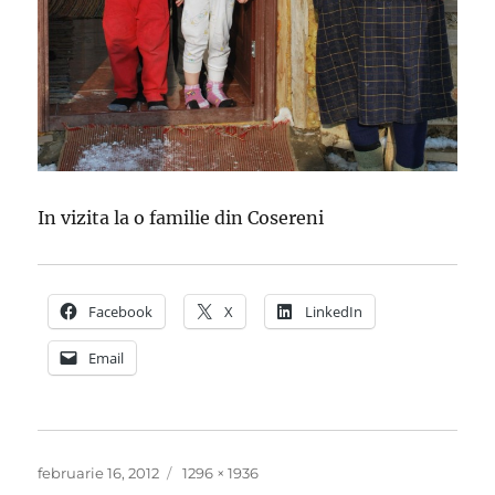
In vizita la o familie din Cosereni
Facebook
X
LinkedIn
Email
Publicat
Dimensiune
februarie 16, 2012
1296 × 1936
pe
completă