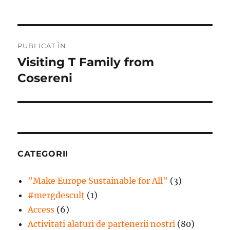
Navigare
PUBLICAT ÎN
în
Visiting T Family from
Cosereni
articole
CATEGORII
"Make Europe Sustainable for All"
(3)
#mergdesculţ
(1)
Access
(6)
Activitati alaturi de partenerii nostri
(80)