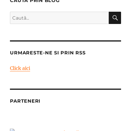
CAUTA PRIN BLOG
CĂ
Caută
după:
URMARESTE-NE SI PRIN RSS
Click aici
PARTENERI