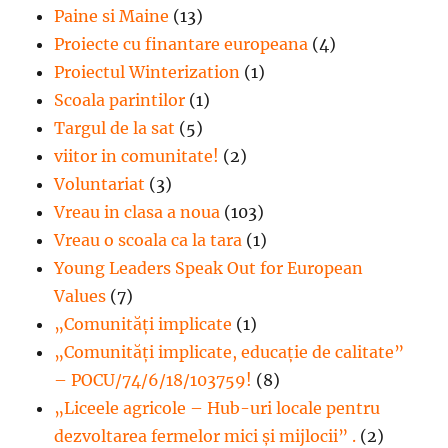
Paine si Maine
(13)
Proiecte cu finantare europeana
(4)
Proiectul Winterization
(1)
Scoala parintilor
(1)
Targul de la sat
(5)
viitor in comunitate!
(2)
Voluntariat
(3)
Vreau in clasa a noua
(103)
Vreau o scoala ca la tara
(1)
Young Leaders Speak Out for European
Values
(7)
„Comunități implicate
(1)
„Comunități implicate, educație de calitate”
– POCU/74/6/18/103759!
(8)
„Liceele agricole – Hub-uri locale pentru
dezvoltarea fermelor mici şi mijlocii” .
(2)