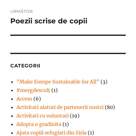
URMĂTOR
Poezii scrise de copii
Articolul
următor:
CATEGORII
"Make Europe Sustainable for All"
(3)
#mergdesculţ
(1)
Access
(6)
Activitati alaturi de partenerii nostri
(80)
Activitati cu voluntari
(19)
Adopta o gradinita
(1)
Ajuta copiii refugiati din Siria
(1)