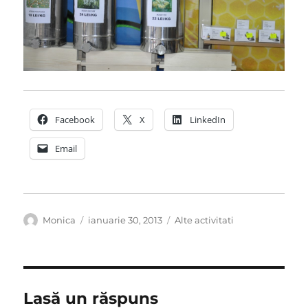
Facebook
X
LinkedIn
Email
Autor
Publicat
Categorii
Monica
ianuarie 30, 2013
Alte activitati
pe
Lasă un răspuns