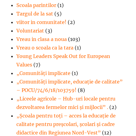
Scoala parintilor
(1)
Targul de la sat
(5)
viitor in comunitate!
(2)
Voluntariat
(3)
Vreau in clasa a noua
(103)
Vreau o scoala ca la tara
(1)
Young Leaders Speak Out for European
Values
(7)
„Comunități implicate
(1)
„Comunități implicate, educație de calitate”
– POCU/74/6/18/103759!
(8)
„Liceele agricole – Hub-uri locale pentru
dezvoltarea fermelor mici şi mijlocii” .
(2)
„Școala pentru toți – acces la educație de
calitate pentru preșcolari, școlari și cadre
didactice din Regiunea Nord-Vest”
(12)