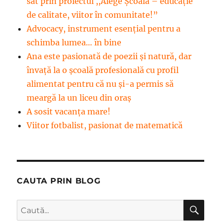
sat prin proiectul ,,Alege Școala – educație
de calitate, viitor în comunitate!”
Advocacy, instrument esenţial pentru a
schimba lumea… în bine
Ana este pasionată de poezii și natură, dar
învață la o școală profesională cu profil
alimentat pentru că nu și-a permis să
meargă la un liceu din oraș
A sosit vacanța mare!
Viitor fotbalist, pasionat de matematică
CAUTA PRIN BLOG
CĂ
Caută
după: