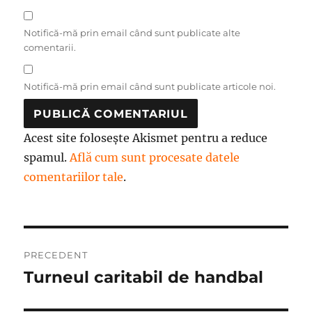
Notifică-mă prin email când sunt publicate alte
comentarii.
Notifică-mă prin email când sunt publicate articole noi.
Acest site folosește Akismet pentru a reduce
spamul.
Află cum sunt procesate datele
comentariilor tale
.
Navigare
PRECEDENT
în
Turneul caritabil de handbal
Articolul
anterior:
articole