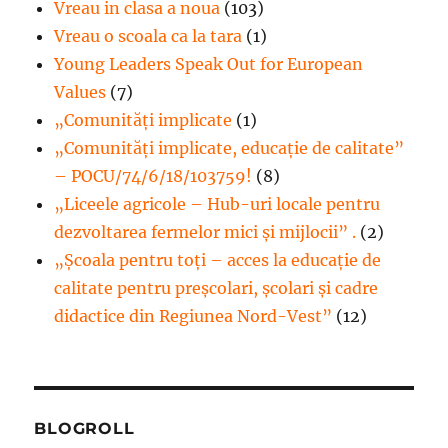
Vreau in clasa a noua
(103)
Vreau o scoala ca la tara
(1)
Young Leaders Speak Out for European
Values
(7)
„Comunități implicate
(1)
„Comunități implicate, educație de calitate”
– POCU/74/6/18/103759!
(8)
„Liceele agricole – Hub-uri locale pentru
dezvoltarea fermelor mici şi mijlocii” .
(2)
„Școala pentru toți – acces la educație de
calitate pentru preșcolari, școlari și cadre
didactice din Regiunea Nord-Vest”
(12)
BLOGROLL