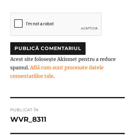
Acest site folosește Akismet pentru a reduce
spamul.
Află cum sunt procesate datele
comentariilor tale
.
Navigare
PUBLICAT ÎN
în
WVR_8311
articole