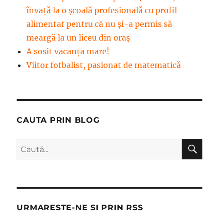
învață la o școală profesională cu profil
alimentat pentru că nu și-a permis să
meargă la un liceu din oraș
A sosit vacanța mare!
Viitor fotbalist, pasionat de matematică
CAUTA PRIN BLOG
CĂ
Caută
după:
URMARESTE-NE SI PRIN RSS