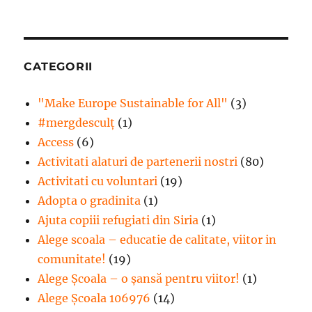
CATEGORII
"Make Europe Sustainable for All"
(3)
#mergdesculţ
(1)
Access
(6)
Activitati alaturi de partenerii nostri
(80)
Activitati cu voluntari
(19)
Adopta o gradinita
(1)
Ajuta copiii refugiati din Siria
(1)
Alege scoala – educatie de calitate, viitor in
comunitate!
(19)
Alege Şcoala – o şansă pentru viitor!
(1)
Alege Școala 106976
(14)