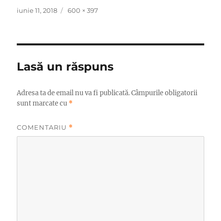
Publicat
Dimensiune
iunie 11, 2018
600 × 397
pe
completă
Lasă un răspuns
Adresa ta de email nu va fi publicată.
Câmpurile obligatorii
sunt marcate cu
*
COMENTARIU
*