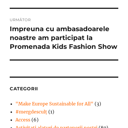
URMĂTOR
Impreuna cu ambasadoarele
Articolul
următor:
noastre am participat la
Promenada Kids Fashion Show
CATEGORII
"Make Europe Sustainable for All"
(3)
#mergdesculţ
(1)
Access
(6)
Activitati alaturi de partenerii nostri
(80)