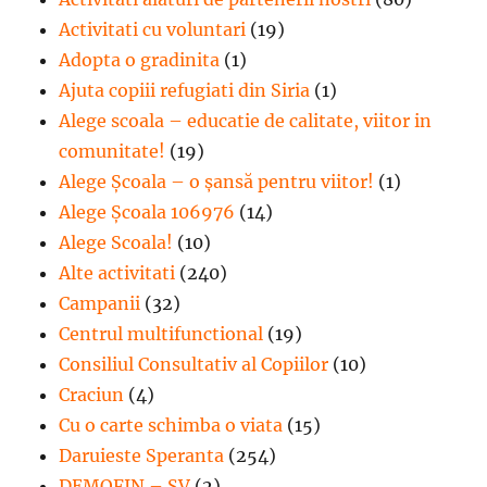
Activitati cu voluntari
(19)
Adopta o gradinita
(1)
Ajuta copiii refugiati din Siria
(1)
Alege scoala – educatie de calitate, viitor in
comunitate!
(19)
Alege Şcoala – o şansă pentru viitor!
(1)
Alege Școala 106976
(14)
Alege Scoala!
(10)
Alte activitati
(240)
Campanii
(32)
Centrul multifunctional
(19)
Consiliul Consultativ al Copiilor
(10)
Craciun
(4)
Cu o carte schimba o viata
(15)
Daruieste Speranta
(254)
DEMOFIN – SV
(2)