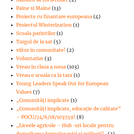
Paine si Maine
(13)
Proiecte cu finantare europeana
(4)
Proiectul Winterization
(1)
Scoala parintilor
(1)
Targul de la sat
(5)
viitor in comunitate!
(2)
Voluntariat
(3)
Vreau in clasa a noua
(103)
Vreau o scoala ca la tara
(1)
Young Leaders Speak Out for European
Values
(7)
„Comunități implicate
(1)
„Comunități implicate, educație de calitate”
– POCU/74/6/18/103759!
(8)
„Liceele agricole – Hub-uri locale pentru
dezvoltarea fermelor mici şi mijlocii” .
(2)