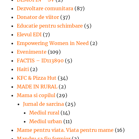
Dezvoltare comunitara
(87)
Donator de viitor
(37)
Educatie pentru schimbare
(5)
Elevul EDI
(7)
Empowering Women in Need
(2)
Evenimente
(109)
FACTIS – ID113890
(5)
Haiti
(2)
KFC & Pizza Hut
(34)
MADE IN RURAL
(2)
Mama si copilul
(29)
Jurnal de sarcina
(25)
Mediul rural
(14)
Mediul urban
(11)
Mame pentru viata. Viata pentru mame
(16)
Mandru sa fiu fermier
(2)