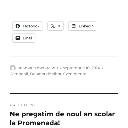
Facebook
X
LinkedIn
Email
Autor
Publicat
Categorii
anamaria.motateanu
septembrie 10, 2014
pe
Campanii
,
Donator de viitor
,
Evenimente
Navigare
PRECEDENT
în
Ne pregatim de noul an scolar
Articolul
anterior:
la Promenada!
articole