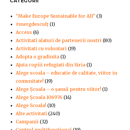
CATEGORII
"Make Europe Sustainable for All"
(3)
#mergdesculţ
(1)
Access
(6)
Activitati alaturi de partenerii nostri
(80)
Activitati cu voluntari
(19)
Adopta o gradinita
(1)
Ajuta copiii refugiati din Siria
(1)
Alege scoala – educatie de calitate, viitor in
comunitate!
(19)
Alege Şcoala – o şansă pentru viitor!
(1)
Alege Școala 106976
(14)
Alege Scoala!
(10)
Alte activitati
(240)
Campanii
(32)
Centrul multifunctional
(19)