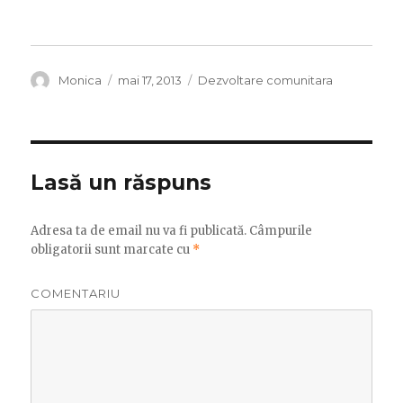
Autor
Publicat
Categorii
Monica
mai 17, 2013
Dezvoltare comunitara
pe
Lasă un răspuns
Adresa ta de email nu va fi publicată.
Câmpurile
obligatorii sunt marcate cu
*
COMENTARIU