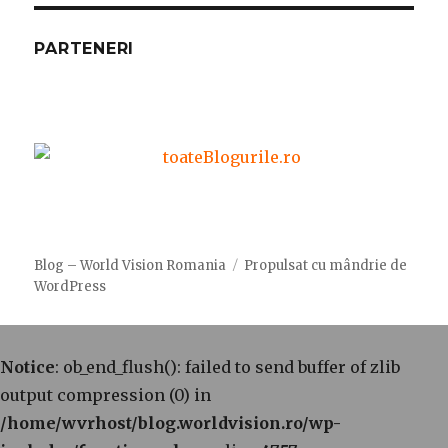
PARTENERI
Blog – World Vision Romania
Propulsat cu mândrie de
WordPress
Notice
: ob_end_flush(): failed to send buffer of zlib
output compression (0) in
/home/wvrhost/blog.worldvision.ro/wp-