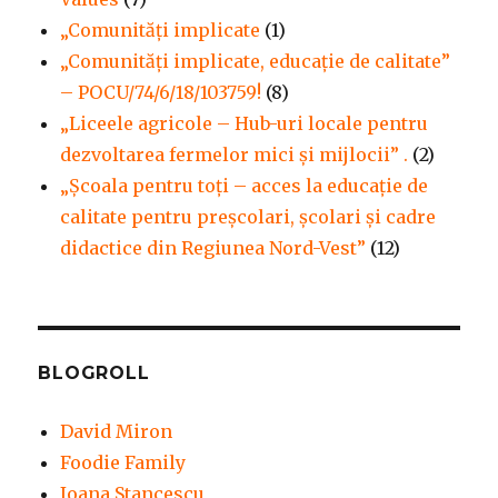
„Comunități implicate
(1)
„Comunități implicate, educație de calitate”
– POCU/74/6/18/103759!
(8)
„Liceele agricole – Hub-uri locale pentru
dezvoltarea fermelor mici şi mijlocii” .
(2)
„Școala pentru toți – acces la educație de
calitate pentru preșcolari, școlari și cadre
didactice din Regiunea Nord-Vest”
(12)
BLOGROLL
David Miron
Foodie Family
Ioana Stancescu