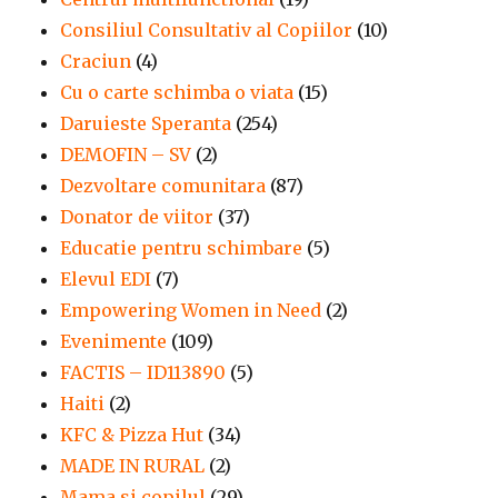
Consiliul Consultativ al Copiilor
(10)
Craciun
(4)
Cu o carte schimba o viata
(15)
Daruieste Speranta
(254)
DEMOFIN – SV
(2)
Dezvoltare comunitara
(87)
Donator de viitor
(37)
Educatie pentru schimbare
(5)
Elevul EDI
(7)
Empowering Women in Need
(2)
Evenimente
(109)
FACTIS – ID113890
(5)
Haiti
(2)
KFC & Pizza Hut
(34)
MADE IN RURAL
(2)
Mama si copilul
(29)