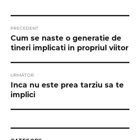
Navigare
PRECEDENT
în
Cum se naste o generatie de
Articolul
anterior:
tineri implicati in propriul viitor
articole
URMĂTOR
Inca nu este prea tarziu sa te
Articolul
următor:
implici