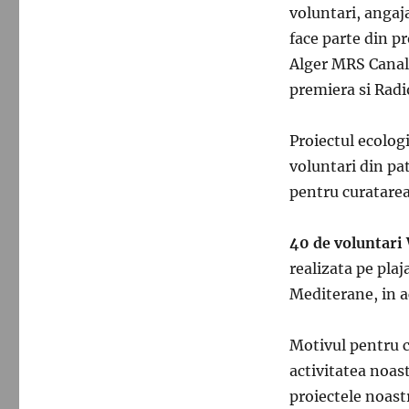
voluntari, angaj
face parte din p
Alger MRS Canal 
premiera si Rad
Proiectul ecolo
voluntari din pat
pentru curatarea 
40 de voluntari
realizata pe pla
Mediterane, in ac
Motivul pentru c
activitatea noast
proiectele noastr