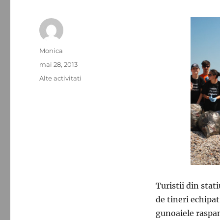
Autor
Monica
Publicat
mai 28, 2013
pe
Categorii
Alte activitati
Turistii din st
de tineri echipa
gunoaiele raspan