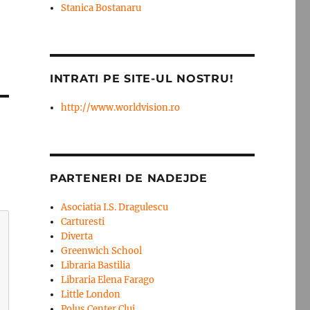
Stanica Bostanaru
INTRATI PE SITE-UL NOSTRU!
http://www.worldvision.ro
PARTENERI DE NADEJDE
Asociatia I.S. Dragulescu
Carturesti
Diverta
Greenwich School
Libraria Bastilia
Libraria Elena Farago
Little London
Polus Center Cluj