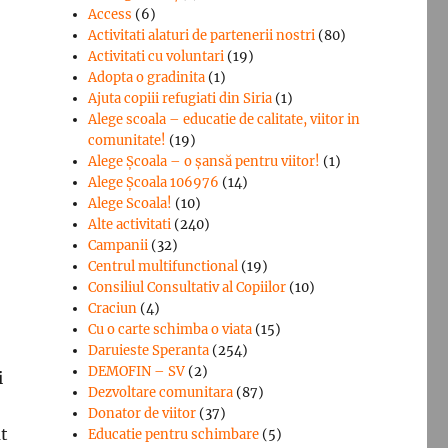
Access
(6)
Activitati alaturi de partenerii nostri
(80)
Activitati cu voluntari
(19)
Adopta o gradinita
(1)
Ajuta copiii refugiati din Siria
(1)
Alege scoala – educatie de calitate, viitor in
comunitate!
(19)
Alege Şcoala – o şansă pentru viitor!
(1)
Alege Școala 106976
(14)
Alege Scoala!
(10)
Alte activitati
(240)
Campanii
(32)
Centrul multifunctional
(19)
Consiliul Consultativ al Copiilor
(10)
Craciun
(4)
Cu o carte schimba o viata
(15)
Daruieste Speranta
(254)
DEMOFIN – SV
(2)
i
Dezvoltare comunitara
(87)
Donator de viitor
(37)
at
Educatie pentru schimbare
(5)