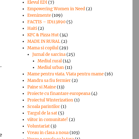
Elevul EDI
(7)
Empowering Women in Need
(2)
Evenimente
(109)
FACTIS – ID113890
(5)
Haiti
(2)
KFC & Pizza Hut
(34)
MADE IN RURAL
(2)
Mama si copilul
(29)
Jurnal de sarcina
(25)
Mediul rural
(14)
.
Mediul urban
(11)
Mame pentru viata. Viata pentru mame
(16)
Mandru sa fiu fermier
(2)
Paine si Maine
(13)
Proiecte cu finantare europeana
(4)
Proiectul Winterization
(1)
Scoala parintilor
(1)
Targul de la sat
(5)
viitor in comunitate!
(2)
Voluntariat
(3)
Vreau in clasa a noua
(103)
e