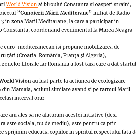
ati
World Vision
ai biroului Constanta si oaspeti straini,
roiectul
”Gunoierii Mării Mediterane”
initiat de Radio
3 in zona Marii Meditarane, la care a participat in
io Constanta, coordonand evenimentul la Marea Neagra.
gic euro-mediteraneean isi propune mobilizarea de
ru ţări (Croaţia, România, Franţa şi Algeria),
zonelor litorale iar Romania a fost tara care a dat startul
 World Vision
au luat parte la actiunea de ecologizare
ja din Mamaia, actiuni similare avand si pe tarmul Marii
elasi interval orar.
are am ales sa ne alaturam acestei intiative (desi
ra este sociala, nu de mediu), este pentru ca prin
e sprijinim educatia copiilor in spiritul respectului fata d