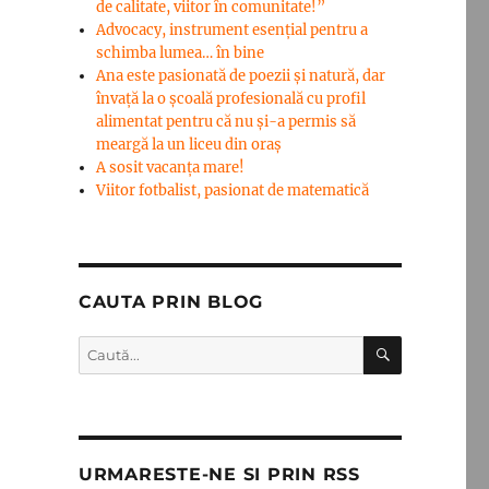
de calitate, viitor în comunitate!”
Advocacy, instrument esenţial pentru a
schimba lumea… în bine
Ana este pasionată de poezii și natură, dar
învață la o școală profesională cu profil
alimentat pentru că nu și-a permis să
meargă la un liceu din oraș
A sosit vacanța mare!
Viitor fotbalist, pasionat de matematică
CAUTA PRIN BLOG
CĂUTARE
Caută
după:
URMARESTE-NE SI PRIN RSS