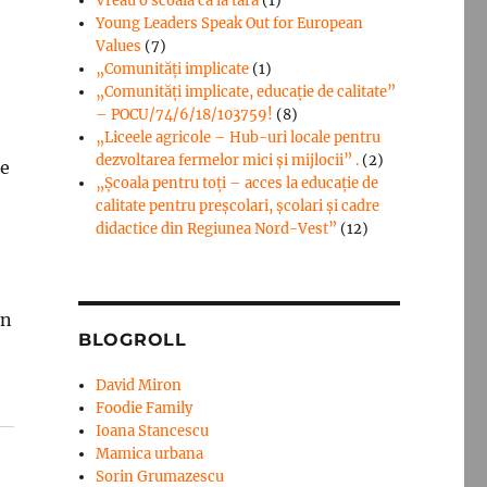
Vreau o scoala ca la tara
(1)
Young Leaders Speak Out for European
Values
(7)
„Comunități implicate
(1)
„Comunități implicate, educație de calitate”
– POCU/74/6/18/103759!
(8)
„Liceele agricole – Hub-uri locale pentru
dezvoltarea fermelor mici şi mijlocii” .
(2)
pe
„Școala pentru toți – acces la educație de
calitate pentru preșcolari, școlari și cadre
didactice din Regiunea Nord-Vest”
(12)
in
BLOGROLL
David Miron
Foodie Family
Ioana Stancescu
Mamica urbana
Sorin Grumazescu