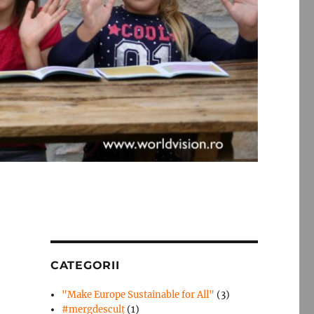
CATEGORII
"Make Europe Sustainable for All"
(3)
#mergdesculţ
(1)