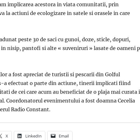
am implicarea acestora in viata comunitatii, prin
va la actiuni de ecologizare in satele si orasele in care
 adunat peste 30 de saci cu gunoi, doze, sticle, dopuri,
in nisip, pantofi si alte « suveniruri » lasate de oameni 
or a fost apreciat de turistii si pescarii din Golful
-a efectuat o parte din actiune, tinerii implicati fiind
icitati de cei care acum au beneficiat de o plaja mai curata 
al. Coordonatorul evenimentului a fost doamna Cecelia
erul Radio Constant.
X
LinkedIn
Email