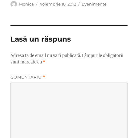
Autor
Publicat
Categorii
Monica
noiembrie 16, 2012
Evenimente
pe
Lasă un răspuns
Adresa ta de email nu va fi publicată.
Câmpurile obligatorii
sunt marcate cu
*
COMENTARIU
*