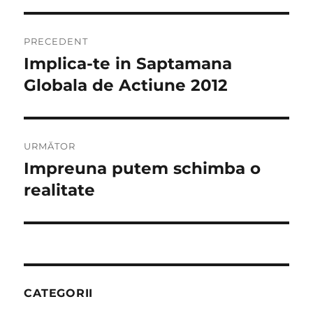
Navigare
PRECEDENT
în
Implica-te in Saptamana
Articolul
anterior:
Globala de Actiune 2012
articole
URMĂTOR
Impreuna putem schimba o
Articolul
următor:
realitate
CATEGORII