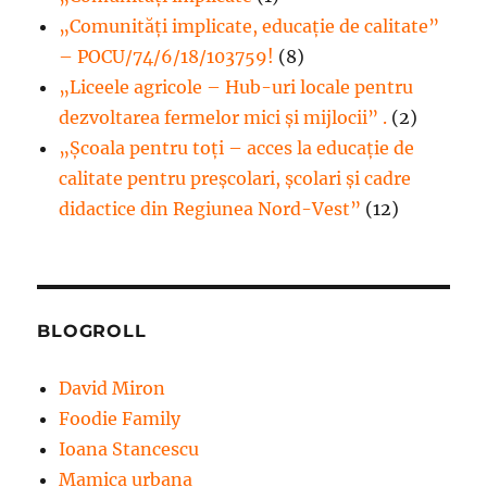
„Comunități implicate, educație de calitate”
– POCU/74/6/18/103759!
(8)
„Liceele agricole – Hub-uri locale pentru
dezvoltarea fermelor mici şi mijlocii” .
(2)
„Școala pentru toți – acces la educație de
calitate pentru preșcolari, școlari și cadre
didactice din Regiunea Nord-Vest”
(12)
BLOGROLL
David Miron
Foodie Family
Ioana Stancescu
Mamica urbana