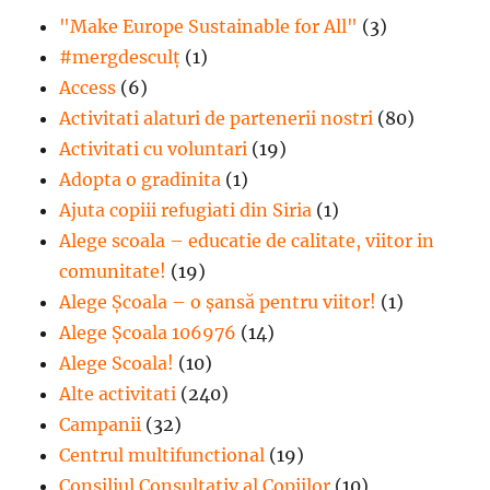
"Make Europe Sustainable for All"
(3)
#mergdesculţ
(1)
Access
(6)
Activitati alaturi de partenerii nostri
(80)
Activitati cu voluntari
(19)
Adopta o gradinita
(1)
Ajuta copiii refugiati din Siria
(1)
Alege scoala – educatie de calitate, viitor in
comunitate!
(19)
Alege Şcoala – o şansă pentru viitor!
(1)
Alege Școala 106976
(14)
Alege Scoala!
(10)
Alte activitati
(240)
Campanii
(32)
Centrul multifunctional
(19)
Consiliul Consultativ al Copiilor
(10)