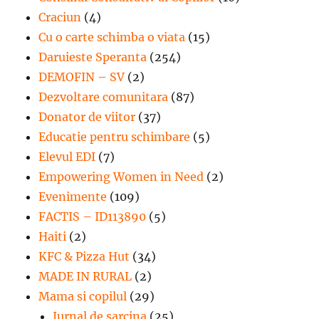
Craciun
(4)
Cu o carte schimba o viata
(15)
Daruieste Speranta
(254)
DEMOFIN – SV
(2)
Dezvoltare comunitara
(87)
Donator de viitor
(37)
Educatie pentru schimbare
(5)
Elevul EDI
(7)
Empowering Women in Need
(2)
Evenimente
(109)
FACTIS – ID113890
(5)
Haiti
(2)
KFC & Pizza Hut
(34)
MADE IN RURAL
(2)
Mama si copilul
(29)
Jurnal de sarcina
(25)