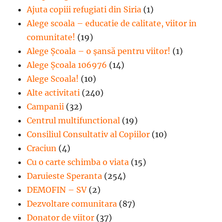
Ajuta copiii refugiati din Siria
(1)
Alege scoala – educatie de calitate, viitor in
comunitate!
(19)
Alege Şcoala – o şansă pentru viitor!
(1)
Alege Școala 106976
(14)
Alege Scoala!
(10)
Alte activitati
(240)
Campanii
(32)
Centrul multifunctional
(19)
Consiliul Consultativ al Copiilor
(10)
Craciun
(4)
Cu o carte schimba o viata
(15)
Daruieste Speranta
(254)
DEMOFIN – SV
(2)
Dezvoltare comunitara
(87)
Donator de viitor
(37)