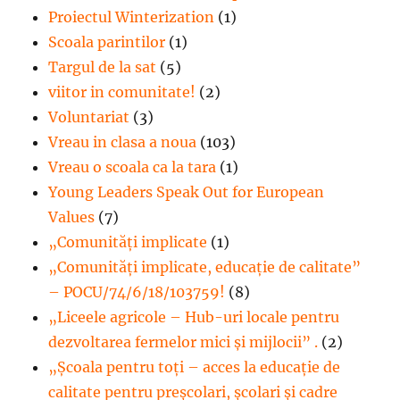
Proiectul Winterization
(1)
Scoala parintilor
(1)
Targul de la sat
(5)
viitor in comunitate!
(2)
Voluntariat
(3)
Vreau in clasa a noua
(103)
Vreau o scoala ca la tara
(1)
Young Leaders Speak Out for European
Values
(7)
„Comunități implicate
(1)
„Comunități implicate, educație de calitate”
– POCU/74/6/18/103759!
(8)
„Liceele agricole – Hub-uri locale pentru
dezvoltarea fermelor mici şi mijlocii” .
(2)
„Școala pentru toți – acces la educație de
calitate pentru preșcolari, școlari și cadre