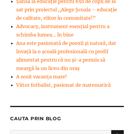
Șansă la educație pentru 691 de copii de la
sat prin proiectul ,,Alege Școala – educație
de calitate, viitor în comunitate!”
Advocacy, instrument esenţial pentru a
schimba lumea… în bine
Ana este pasionată de poezii și natură, dar
învață la o școală profesională cu profil
alimentat pentru că nu și-a permis să
meargă la un liceu din oraș
A sosit vacanța mare!
Viitor fotbalist, pasionat de matematică
CAUTA PRIN BLOG
CĂ