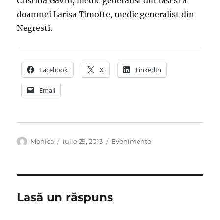
Cristina Gavril, medic generalist din Iasi si a
doamnei Larisa Timofte, medic generalist din
Negresti.
Facebook
X
LinkedIn
Email
Autor
Publicat
Categorii
Monica
iulie 29, 2013
Evenimente
pe
Lasă un răspuns