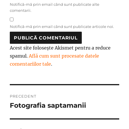
Notifică-mă prin email când sunt publicate alte
comentarii.
Notifică-mă prin email când sunt publicate articole noi.
Acest site folosește Akismet pentru a reduce
spamul.
Află cum sunt procesate datele
comentariilor tale
.
Navigare
PRECEDENT
în
Fotografia saptamanii
Articolul
anterior:
articole