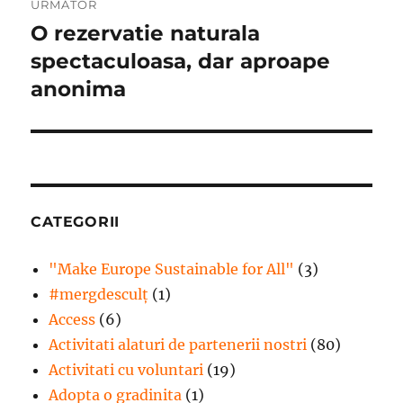
URMĂTOR
O rezervatie naturala
Articolul
următor:
spectaculoasa, dar aproape
anonima
CATEGORII
"Make Europe Sustainable for All"
(3)
#mergdesculţ
(1)
Access
(6)
Activitati alaturi de partenerii nostri
(80)
Activitati cu voluntari
(19)
Adopta o gradinita
(1)