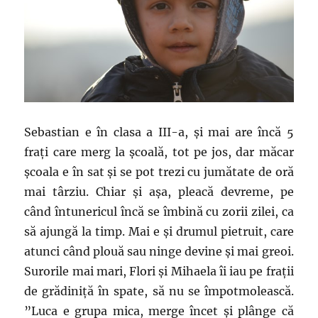
Sebastian e în clasa a III-a, și mai are încă 5
frați care merg la școală, tot pe jos, dar măcar
școala e în sat și se pot trezi cu jumătate de oră
mai târziu. Chiar și așa, pleacă devreme, pe
când întunericul încă se îmbină cu zorii zilei, ca
să ajungă la timp. Mai e și drumul pietruit, care
atunci când plouă sau ninge devine și mai greoi.
Surorile mai mari, Flori și Mihaela îi iau pe frații
de grădiniță în spate, să nu se împotmolească.
”Luca e grupa mica, merge încet și plânge că