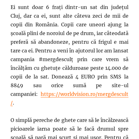
Ei sunt doar 6 frați dintr-un sat din județul
Cluj, dar ca ei, sunt alte câteva zeci de mii de
copii din România. Copii care uneori ajung la
școală plini de noroiul de pe drum, iar câteodată
preferă să abandoneze, pentru că frigul e mai
tare ca ei. Pentru a veni în ajutorul lor am lansat
campania #mergdesculţ prin care vrem să
încălţăm cu ghetuţe călduroase peste 14.000 de
copii de la sat. Donează 4 EURO prin SMS la
8849 sau orice sumă pe site-ul
campaniei:
https://worldvision.ro/mergdescult
/
.
O simplă pereche de ghete care să le încălzească
picioarele iarna poate să le facă drumul spre
școală să pară mai scurt și mai ușor. Pentru că