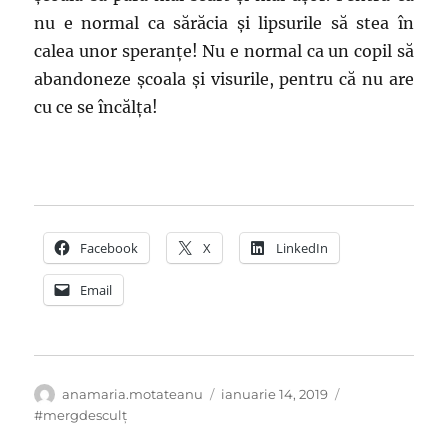
nu e normal ca sărăcia și lipsurile să stea în
calea unor speranțe! Nu e normal ca un copil să
abandoneze școala și visurile, pentru că nu are
cu ce se încălța!
Facebook
X
LinkedIn
Email
Autor
Publicat
Categorii
anamaria.motateanu
ianuarie 14, 2019
pe
#mergdesculţ