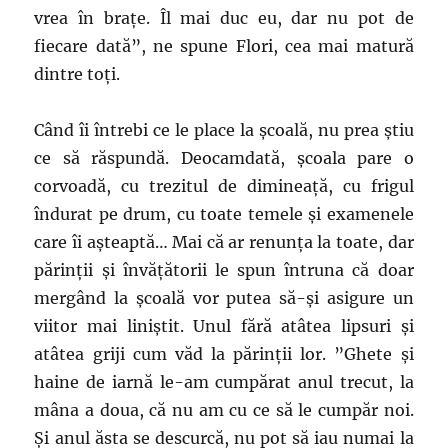
vrea în brațe. Îl mai duc eu, dar nu pot de
fiecare dată”, ne spune Flori, cea mai matură
dintre toți.
Când îi întrebi ce le place la școală, nu prea știu
ce să răspundă. Deocamdată, școala pare o
corvoadă, cu trezitul de dimineață, cu frigul
îndurat pe drum, cu toate temele și examenele
care îi așteaptă… Mai că ar renunța la toate, dar
părinții și învățătorii le spun întruna că doar
mergând la școală vor putea să-și asigure un
viitor mai liniștit. Unul fără atâtea lipsuri și
atâtea griji cum văd la părinții lor. ”Ghete și
haine de iarnă le-am cumpărat anul trecut, la
mâna a doua, că nu am cu ce să le cumpăr noi.
Și anul ăsta se descurcă, nu pot să iau numai la