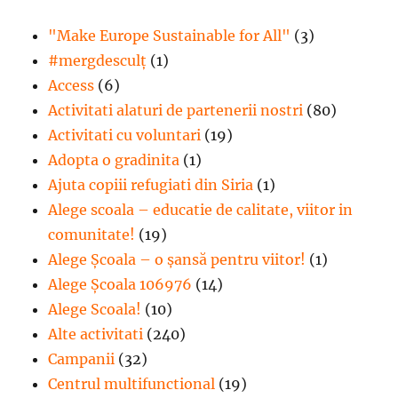
"Make Europe Sustainable for All"
(3)
#mergdesculţ
(1)
Access
(6)
Activitati alaturi de partenerii nostri
(80)
Activitati cu voluntari
(19)
Adopta o gradinita
(1)
Ajuta copiii refugiati din Siria
(1)
Alege scoala – educatie de calitate, viitor in
comunitate!
(19)
Alege Şcoala – o şansă pentru viitor!
(1)
Alege Școala 106976
(14)
Alege Scoala!
(10)
Alte activitati
(240)
Campanii
(32)
Centrul multifunctional
(19)