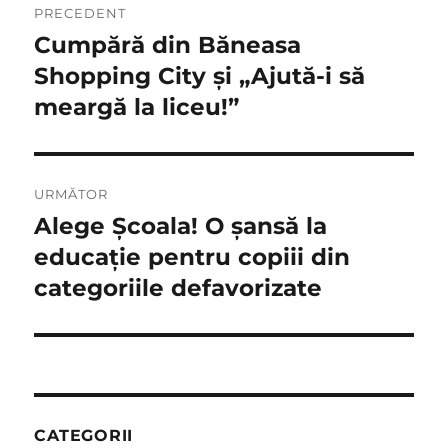
PRECEDENT
în
Cumpără din Băneasa
Articolul
anterior:
Shopping City și „Ajută-i să
articole
meargă la liceu!”
URMĂTOR
Alege Şcoala! O șansă la
Articolul
următor:
educație pentru copiii din
categoriile defavorizate
CATEGORII