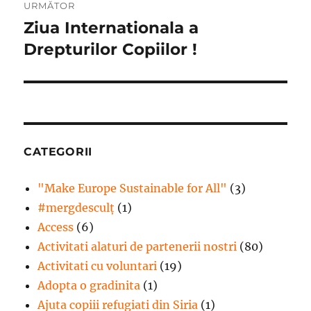
URMĂTOR
Ziua Internationala a
Articolul
următor:
Drepturilor Copiilor !
CATEGORII
"Make Europe Sustainable for All"
(3)
#mergdesculţ
(1)
Access
(6)
Activitati alaturi de partenerii nostri
(80)
Activitati cu voluntari
(19)
Adopta o gradinita
(1)
Ajuta copiii refugiati din Siria
(1)