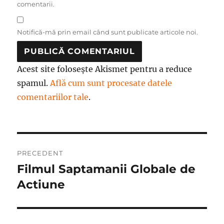
comentarii.
Notifică-mă prin email când sunt publicate articole noi.
Acest site folosește Akismet pentru a reduce
spamul.
Află cum sunt procesate datele
comentariilor tale
.
Navigare
PRECEDENT
în
Filmul Saptamanii Globale de
Articolul
anterior:
Actiune
articole