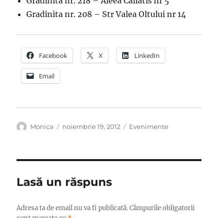
Gradinita nr. 218 – Aleea Callatis nr 5
Gradinita nr. 208 – Str Valea Oltului nr 14
Facebook
X
LinkedIn
Email
Autor
Publicat
Categorii
Monica
noiembrie 19, 2012
Evenimente
pe
Lasă un răspuns
Adresa ta de email nu va fi publicată.
Câmpurile obligatorii