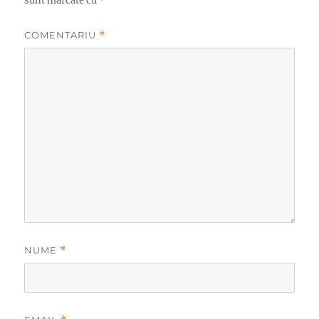
sunt marcate cu
*
COMENTARIU
*
NUME
*