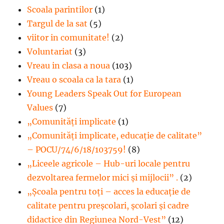
Scoala parintilor
(1)
Targul de la sat
(5)
viitor in comunitate!
(2)
Voluntariat
(3)
Vreau in clasa a noua
(103)
Vreau o scoala ca la tara
(1)
Young Leaders Speak Out for European
Values
(7)
„Comunități implicate
(1)
„Comunități implicate, educație de calitate”
– POCU/74/6/18/103759!
(8)
„Liceele agricole – Hub-uri locale pentru
dezvoltarea fermelor mici şi mijlocii” .
(2)
„Școala pentru toți – acces la educație de
calitate pentru preșcolari, școlari și cadre
didactice din Regiunea Nord-Vest”
(12)