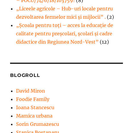
– POCU/74/6/18/103759!
(8)
„Liceele agricole – Hub-uri locale pentru
dezvoltarea fermelor mici şi mijlocii” .
(2)
„Școala pentru toți – acces la educație de
calitate pentru preșcolari, școlari și cadre
didactice din Regiunea Nord-Vest”
(12)
BLOGROLL
David Miron
Foodie Family
Ioana Stancescu
Mamica urbana
Sorin Grumazescu
Stanica Bostanaru