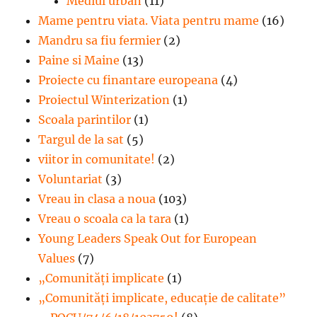
Mediul urban
(11)
Mame pentru viata. Viata pentru mame
(16)
Mandru sa fiu fermier
(2)
Paine si Maine
(13)
Proiecte cu finantare europeana
(4)
Proiectul Winterization
(1)
Scoala parintilor
(1)
Targul de la sat
(5)
viitor in comunitate!
(2)
Voluntariat
(3)
Vreau in clasa a noua
(103)
Vreau o scoala ca la tara
(1)
Young Leaders Speak Out for European
Values
(7)
„Comunități implicate
(1)
„Comunități implicate, educație de calitate”