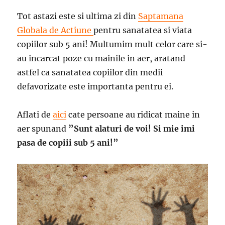
Tot astazi este si ultima zi din
Saptamana
Globala de Actiune
pentru sanatatea si viata
copiilor sub 5 ani! Multumim mult celor care si-
au incarcat poze cu mainile in aer, aratand
astfel ca sanatatea copiilor din medii
defavorizate este importanta pentru ei.
Aflati de
aici
cate persoane au ridicat maine in
aer spunand
”Sunt alaturi de voi! Si mie imi
pasa de copiii sub 5 ani!”