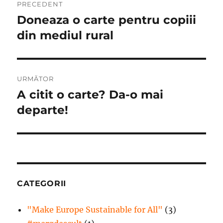
PRECEDENT
în
Doneaza o carte pentru copiii
Articolul
anterior:
din mediul rural
articole
URMĂTOR
A citit o carte? Da-o mai
Articolul
următor:
departe!
CATEGORII
"Make Europe Sustainable for All"
(3)