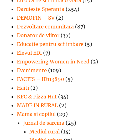
Cu o carte schimba o viata
(15)
Daruieste Speranta
(254)
DEMOFIN – SV
(2)
Dezvoltare comunitara
(87)
Donator de viitor
(37)
Educatie pentru schimbare
(5)
Elevul EDI
(7)
Empowering Women in Need
(2)
Evenimente
(109)
FACTIS – ID113890
(5)
Haiti
(2)
KFC & Pizza Hut
(34)
MADE IN RURAL
(2)
Mama si copilul
(29)
Jurnal de sarcina
(25)
Mediul rural
(14)