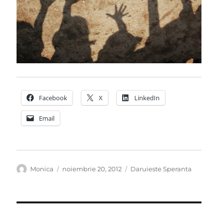
Facebook
X
LinkedIn
Email
Autor
Publicat
Categorii
Monica
noiembrie 20, 2012
Daruieste Speranta
pe
Navigare