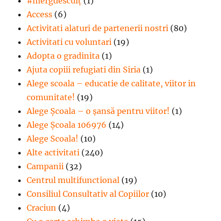
#mergdesculţ
(1)
Access
(6)
Activitati alaturi de partenerii nostri
(80)
Activitati cu voluntari
(19)
Adopta o gradinita
(1)
Ajuta copiii refugiati din Siria
(1)
Alege scoala – educatie de calitate, viitor in
comunitate!
(19)
Alege Şcoala – o şansă pentru viitor!
(1)
Alege Școala 106976
(14)
Alege Scoala!
(10)
Alte activitati
(240)
Campanii
(32)
Centrul multifunctional
(19)
Consiliul Consultativ al Copiilor
(10)
Craciun
(4)