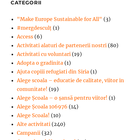
CATEGORII
"Make Europe Sustainable for All"
(3)
#mergdesculţ
(1)
Access
(6)
Activitati alaturi de partenerii nostri
(80)
Activitati cu voluntari
(19)
Adopta o gradinita
(1)
Ajuta copiii refugiati din Siria
(1)
Alege scoala – educatie de calitate, viitor in
comunitate!
(19)
Alege Şcoala – o şansă pentru viitor!
(1)
Alege Școala 106976
(14)
Alege Scoala!
(10)
Alte activitati
(240)
Campanii
(32)