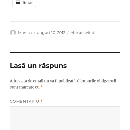
Email
Autor
Publicat
Categorii
Monica
august 10, 2013
Alte activitati
pe
Lasă un răspuns
Adresa ta de email nu va fi publicată.
Câmpurile obligatorii
sunt marcate cu
*
COMENTARIU
*