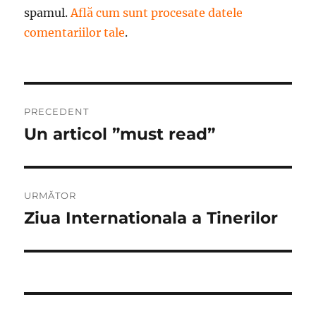
spamul.
Află cum sunt procesate datele
comentariilor tale
.
Navigare
PRECEDENT
în
Un articol ”must read”
Articolul
anterior:
articole
URMĂTOR
Ziua Internationala a Tinerilor
Articolul
următor: