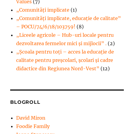
Values
(7)
„Comunități implicate
(1)
„Comunități implicate, educație de calitate”
– POCU/74/6/18/103759!
(8)
„Liceele agricole – Hub-uri locale pentru
dezvoltarea fermelor mici şi mijlocii” .
(2)
„Școala pentru toți – acces la educație de
calitate pentru preșcolari, școlari și cadre
didactice din Regiunea Nord-Vest”
(12)
BLOGROLL
David Miron
Foodie Family