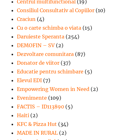
Centrul multifunctional
(19)
Consiliul Consultativ al Copiilor
(10)
Craciun
(4)
Cu o carte schimba o viata
(15)
Daruieste Speranta
(254)
DEMOFIN – SV
(2)
Dezvoltare comunitara
(87)
Donator de viitor
(37)
Educatie pentru schimbare
(5)
Elevul EDI
(7)
Empowering Women in Need
(2)
Evenimente
(109)
FACTIS – ID113890
(5)
Haiti
(2)
KFC & Pizza Hut
(34)
MADE IN RURAL
(2)