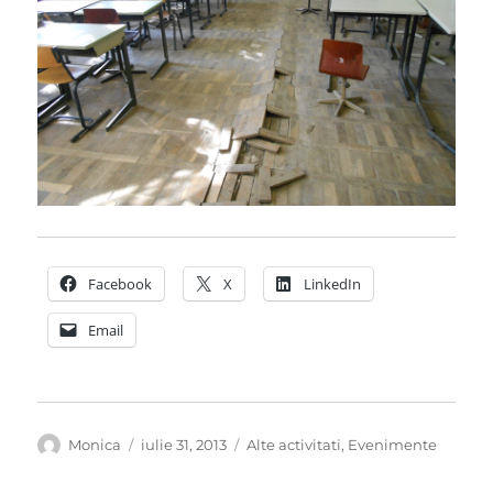
Facebook
X
LinkedIn
Email
Autor
Publicat
Categorii
Monica
iulie 31, 2013
Alte activitati
,
Evenimente
pe