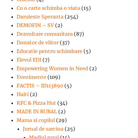
Cu o carte schimba o viata
(15)
Daruieste Speranta
(254)
DEMOFIN – SV
(2)
Dezvoltare comunitara
(87)
Donator de viitor
(37)
Educatie pentru schimbare
(5)
Elevul EDI
(7)
Empowering Women in Need
(2)
Evenimente
(109)
FACTIS – ID113890
(5)
Haiti
(2)
KFC & Pizza Hut
(34)
MADE IN RURAL
(2)
Mama si copilul
(29)
Jurnal de sarcina
(25)
Mediul rural
(14)