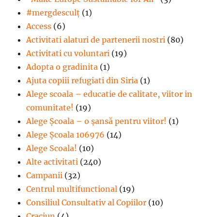
#mergdesculţ
(1)
Access
(6)
Activitati alaturi de partenerii nostri
(80)
Activitati cu voluntari
(19)
Adopta o gradinita
(1)
Ajuta copiii refugiati din Siria
(1)
Alege scoala – educatie de calitate, viitor in
comunitate!
(19)
Alege Şcoala – o şansă pentru viitor!
(1)
Alege Școala 106976
(14)
Alege Scoala!
(10)
Alte activitati
(240)
Campanii
(32)
Centrul multifunctional
(19)
Consiliul Consultativ al Copiilor
(10)
Craciun
(4)