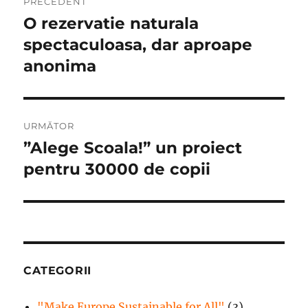
PRECEDENT
în
O rezervatie naturala
Articolul
anterior:
spectaculoasa, dar aproape
articole
anonima
URMĂTOR
”Alege Scoala!” un proiect
Articolul
următor:
pentru 30000 de copii
CATEGORII
"Make Europe Sustainable for All"
(3)