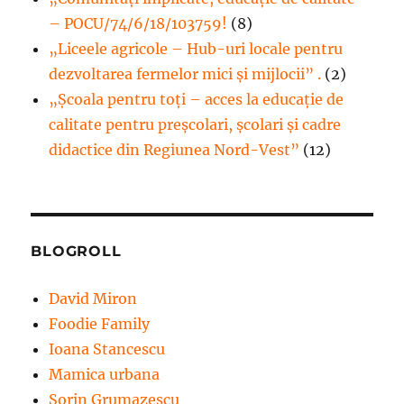
– POCU/74/6/18/103759!
(8)
„Liceele agricole – Hub-uri locale pentru
dezvoltarea fermelor mici şi mijlocii” .
(2)
„Școala pentru toți – acces la educație de
calitate pentru preșcolari, școlari și cadre
didactice din Regiunea Nord-Vest”
(12)
BLOGROLL
David Miron
Foodie Family
Ioana Stancescu
Mamica urbana
Sorin Grumazescu