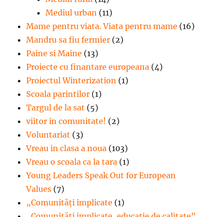
Mediul urban
(11)
Mame pentru viata. Viata pentru mame
(16)
Mandru sa fiu fermier
(2)
Paine si Maine
(13)
Proiecte cu finantare europeana
(4)
Proiectul Winterization
(1)
Scoala parintilor
(1)
Targul de la sat
(5)
viitor in comunitate!
(2)
Voluntariat
(3)
Vreau in clasa a noua
(103)
Vreau o scoala ca la tara
(1)
Young Leaders Speak Out for European
Values
(7)
„Comunități implicate
(1)
„Comunități implicate, educație de calitate”