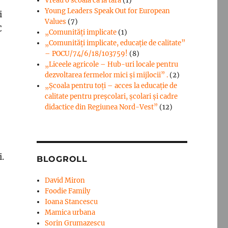
Vreau o scoala ca la tara
(1)
Young Leaders Speak Out for European
i
Values
(7)
C
„Comunități implicate
(1)
„Comunități implicate, educație de calitate”
– POCU/74/6/18/103759!
(8)
„Liceele agricole – Hub-uri locale pentru
dezvoltarea fermelor mici şi mijlocii” .
(2)
„Școala pentru toți – acces la educație de
calitate pentru preșcolari, școlari și cadre
didactice din Regiunea Nord-Vest”
(12)
i.
BLOGROLL
David Miron
Foodie Family
Ioana Stancescu
Mamica urbana
Sorin Grumazescu