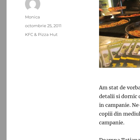
Autor
Monica
Publicat
octombrie 25, 2011
pe
Categorii
KFC & Pizza Hut
Am stat de vorba
detalii si dornic 
in campanie. Ne-
copiii din mediul
campanie.
Doamna Tatiana (