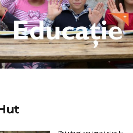
 Hut
Tot vineri am trecut si pe la