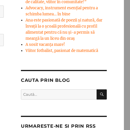
de calitate, viitor în comunitate!”
Advocacy, instrument esenţial pentru a
schimba lumea… în bine
Ana este pasionată de poezii și natură, dar
învață la o școală profesională cu profil
alimentat pentru că nu și-a permis să
meargă la un liceu din oraș
A sosit vacanța mare!
Viitor fotbalist, pasionat de matematică
CAUTA PRIN BLOG
CĂUTARE
Caută
după:
URMARESTE-NE SI PRIN RSS