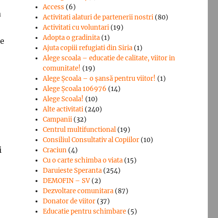
Access
(6)
a
Activitati alaturi de partenerii nostri
(80)
Activitati cu voluntari
(19)
Adopta o gradinita
(1)
le
Ajuta copiii refugiati din Siria
(1)
Alege scoala – educatie de calitate, viitor in
comunitate!
(19)
Alege Şcoala – o şansă pentru viitor!
(1)
Alege Școala 106976
(14)
Alege Scoala!
(10)
Alte activitati
(240)
Campanii
(32)
Centrul multifunctional
(19)
Consiliul Consultativ al Copiilor
(10)
i
Craciun
(4)
Cu o carte schimba o viata
(15)
Daruieste Speranta
(254)
DEMOFIN – SV
(2)
Dezvoltare comunitara
(87)
Donator de viitor
(37)
Educatie pentru schimbare
(5)