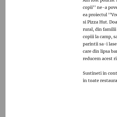
copii’’ ne-a pov
ea proiectul ’’V
si Pizza Hut. Do
rural, din familii
copiii la camp, s
parintii sa-i lase
care din lipsa b
reducem acest ri
Sustineti in con
in toate restaura