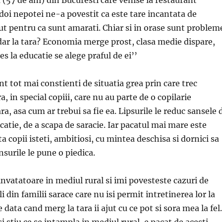
doi nepotei ne-a povestit ca este tare incantata de
jut pentru ca sunt amarati. Chiar si in orase sunt problem
dar la tara? Economia merge prost, clasa medie dispare,
es la educatie se alege praful de ei’’
t tot mai constienti de situatia grea prin care trec
a, in special copiii, care nu au parte de o copilarie
a, asa cum ar trebui sa fie ea. Lipsurile le reduc sansele 
catie, de a scapa de saracie. Iar pacatul mai mare este
a copii isteti, ambitiosi, cu mintea deschisa si dornici sa
nsurile le pune o piedica.
invatatoare in mediul rural si imi povesteste cazuri de
i din familii sarace care nu isi permit intretinerea lor la
e data cand merg la tara ii ajut cu ce pot si sora mea la fel.
si stiu ce se intampla in mediul rural, e pacat de acesti