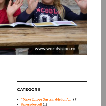
CATEGORII
"Make Europe Sustainable for All"
(3)
#mergdesculţ
(1)