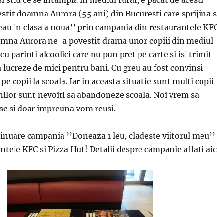
estit doamna Aurora (55 ani) din Bucuresti care sprijina s
reau in clasa a noua’’ prin campania din restaurantele KF
amna Aurora ne-a povestit drama unor copiii din mediul
 cu parinti alcoolici care nu pun pret pe carte si isi trimit
a lucreze de mici pentru bani. Cu greu au fost convinsi
 pe copii la scoala. Iar in aceasta situatie sunt multi copii
anilor sunt nevoiti sa abandoneze scoala. Noi vrem sa
sc si doar impreuna vom reusi.
tinuare campania ’’Doneaza 1 leu, cladeste viitorul meu’’
ntele KFC si Pizza Hut! Detalii despre campanie aflati aic