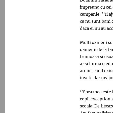
impreuna cu cei 
campanie: ’’Ii a
ca nu sunt bani 
daca ei nu au acc
Multi oameni sun
oamenii de la tar
frumoasa si usoar
a-si forma o edu
atunci cand exist
invete dar neaju
’’Sora mea este 
copii exceptional
scoala. De fiecar
Am fost politist 