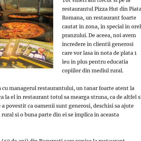
restaurantul Pizza Hut din Piat
Romana, un restaurant foarte
cautat in zona, in special in ore
pranzului. De aceea, noi avem
incredere in clientii generosi
care vor lasa in nota de plata 1
leu in plus pentru educatia
copiilor din mediul rural.
 cu managerul restaurantului, un tanar foarte atent la
ca la el in restaurant totul sa mearga struna, ca de altfel s
a povestit ca oamenii sunt generosi, deschisi sa ajute
 rural si o buna parte din ei se implica in aceasta
57 de ani) din Bucuresti care venise la restaurant