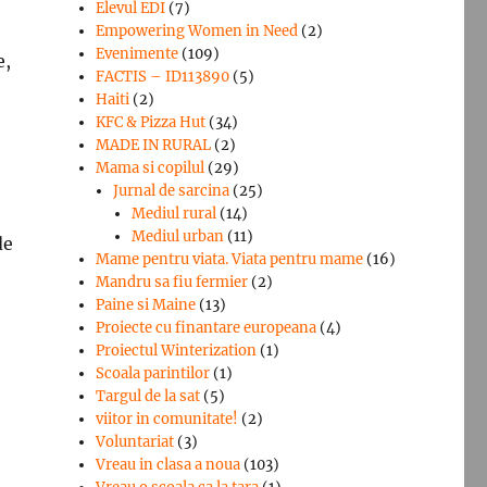
Elevul EDI
(7)
Empowering Women in Need
(2)
Evenimente
(109)
e,
FACTIS – ID113890
(5)
Haiti
(2)
KFC & Pizza Hut
(34)
MADE IN RURAL
(2)
Mama si copilul
(29)
Jurnal de sarcina
(25)
Mediul rural
(14)
Mediul urban
(11)
de
Mame pentru viata. Viata pentru mame
(16)
Mandru sa fiu fermier
(2)
Paine si Maine
(13)
Proiecte cu finantare europeana
(4)
Proiectul Winterization
(1)
Scoala parintilor
(1)
Targul de la sat
(5)
viitor in comunitate!
(2)
Voluntariat
(3)
Vreau in clasa a noua
(103)