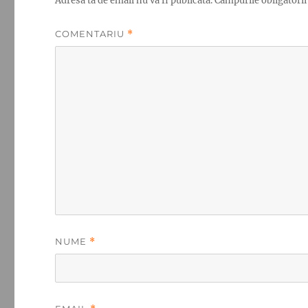
Adresa ta de email nu va fi publicată.
Câmpurile obligatori
COMENTARIU
*
NUME
*