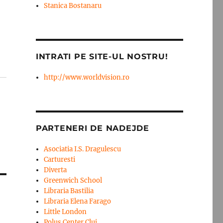
Stanica Bostanaru
INTRATI PE SITE-UL NOSTRU!
http://www.worldvision.ro
PARTENERI DE NADEJDE
Asociatia I.S. Dragulescu
Carturesti
Diverta
Greenwich School
Libraria Bastilia
Libraria Elena Farago
Little London
Polus Center Cluj