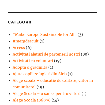
CATEGORII
"Make Europe Sustainable for All"
(3)
#mergdesculţ
(1)
Access
(6)
Activitati alaturi de partenerii nostri
(80)
Activitati cu voluntari
(19)
Adopta o gradinita
(1)
Ajuta copiii refugiati din Siria
(1)
Alege scoala – educatie de calitate, viitor in
comunitate!
(19)
Alege Şcoala – o şansă pentru viitor!
(1)
Alege Școala 106976
(14)