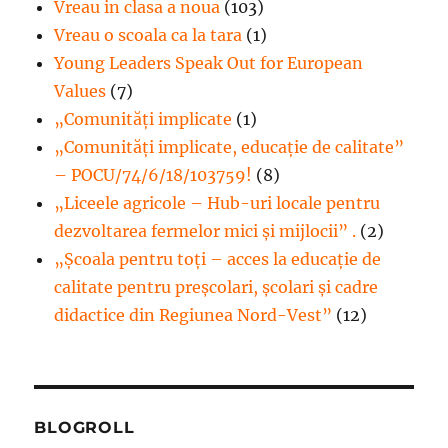
Vreau in clasa a noua
(103)
Vreau o scoala ca la tara
(1)
Young Leaders Speak Out for European
Values
(7)
„Comunități implicate
(1)
„Comunități implicate, educație de calitate”
– POCU/74/6/18/103759!
(8)
„Liceele agricole – Hub-uri locale pentru
dezvoltarea fermelor mici şi mijlocii” .
(2)
„Școala pentru toți – acces la educație de
calitate pentru preșcolari, școlari și cadre
didactice din Regiunea Nord-Vest”
(12)
BLOGROLL