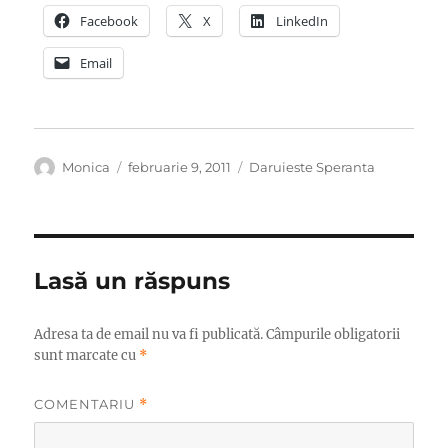
Facebook
X
LinkedIn
Email
Autor
Publicat
Categorii
Monica
februarie 9, 2011
Daruieste Speranta
pe
Lasă un răspuns
Adresa ta de email nu va fi publicată.
Câmpurile obligatorii
sunt marcate cu
*
COMENTARIU
*