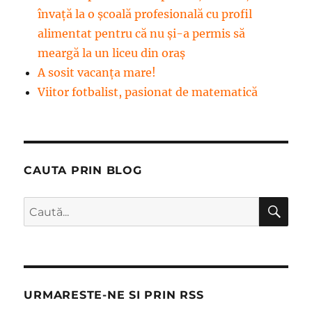
învață la o școală profesională cu profil
alimentat pentru că nu și-a permis să
meargă la un liceu din oraș
A sosit vacanța mare!
Viitor fotbalist, pasionat de matematică
CAUTA PRIN BLOG
CĂ
Caută
după:
URMARESTE-NE SI PRIN RSS