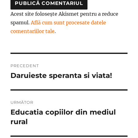
Acest site folosește Akismet pentru a reduce
spamul.
Află cum sunt procesate datele
comentariilor tale
.
Navigare
PRECEDENT
în
Daruieste speranta si viata!
Articolul
anterior:
articole
URMĂTOR
Educatia copiilor din mediul
Articolul
următor:
rural