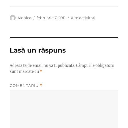
Autor
Publicat
Categorii
Monica
februarie 7, 2011
Alte activitati
pe
Lasă un răspuns
Adresa ta de email nu va fi publicată.
Câmpurile obligatorii
sunt marcate cu
*
COMENTARIU
*