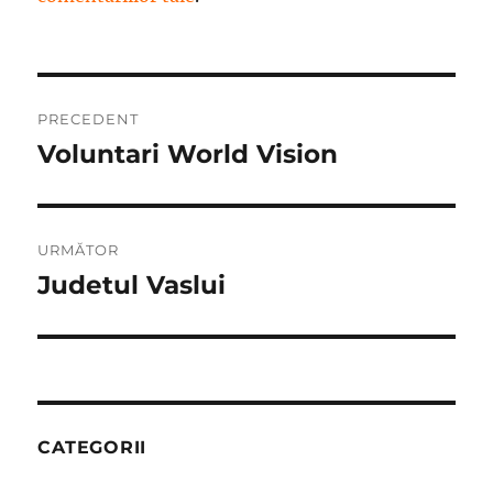
Navigare
PRECEDENT
în
Voluntari World Vision
Articolul
anterior:
articole
URMĂTOR
Judetul Vaslui
Articolul
următor:
CATEGORII