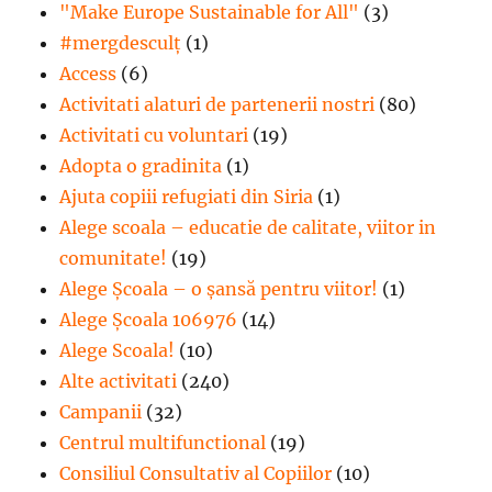
"Make Europe Sustainable for All"
(3)
#mergdesculţ
(1)
Access
(6)
Activitati alaturi de partenerii nostri
(80)
Activitati cu voluntari
(19)
Adopta o gradinita
(1)
Ajuta copiii refugiati din Siria
(1)
Alege scoala – educatie de calitate, viitor in
comunitate!
(19)
Alege Şcoala – o şansă pentru viitor!
(1)
Alege Școala 106976
(14)
Alege Scoala!
(10)
Alte activitati
(240)
Campanii
(32)
Centrul multifunctional
(19)
Consiliul Consultativ al Copiilor
(10)