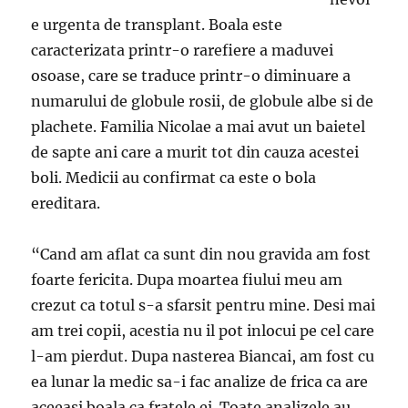
e urgenta de transplant. Boala este
caracterizata printr-o rarefiere a maduvei
osoase, care se traduce printr-o diminuare a
numarului de globule rosii, de globule albe si de
plachete. Familia Nicolae a mai avut un baietel
de sapte ani care a murit tot din cauza acestei
boli. Medicii au confirmat ca este o bola
ereditara.
“Cand am aflat ca sunt din nou gravida am fost
foarte fericita. Dupa moartea fiului meu am
crezut ca totul s-a sfarsit pentru mine. Desi mai
am trei copii, acestia nu il pot inlocui pe cel care
l-am pierdut. Dupa nasterea Biancai, am fost cu
ea lunar la medic sa-i fac analize de frica ca are
aceeasi boala ca fratele ei. Toate analizele au