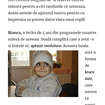
minute pentru a citi randurile ce urmeaza.
Avem nevoie de ajutorul vostru pentru ca
impreuna sa putem darui viata unui copil!
Bianca,
o fetita de 4 ani din programele noastre
suferă de aceeasi boală cumplită care a avut-o
si fratele ei
:
aplazie medulara
.
Aceasta boala
este o
forma
de
leuce
mie
,
care
necesi
ta
nevoi