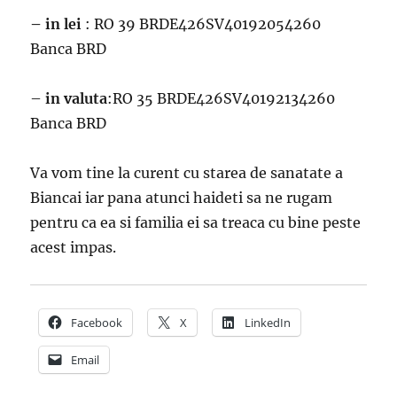
– in lei
: RO 39 BRDE426SV40192054260
Banca BRD
–
in valuta
:RO 35 BRDE426SV40192134260
Banca BRD
Va vom tine la curent cu starea de sanatate a
Biancai iar pana atunci haideti sa ne rugam
pentru ca ea si familia ei sa treaca cu bine peste
acest impas.
Facebook
X
LinkedIn
Email