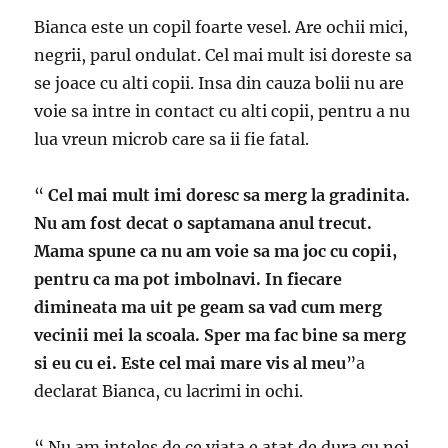
Bianca este un copil foarte vesel. Are ochii mici,
negrii, parul ondulat. Cel mai mult isi doreste sa
se joace cu alti copii. Insa din cauza bolii nu are
voie sa intre in contact cu alti copii, pentru a nu
lua vreun microb care sa ii fie fatal.
“
Cel mai mult imi doresc sa merg la gradinita.
Nu am fost decat o saptamana anul trecut.
Mama spune ca nu am voie sa ma joc cu copii,
pentru ca ma pot imbolnavi. In fiecare
dimineata ma uit pe geam sa vad cum merg
vecinii mei la scoala. Sper ma fac bine sa merg
si eu cu ei. Este cel mai mare vis al meu
”a
declarat Bianca, cu lacrimi in ochi.
“ Nu am inteles de ce viata e atat de dura cu noi.