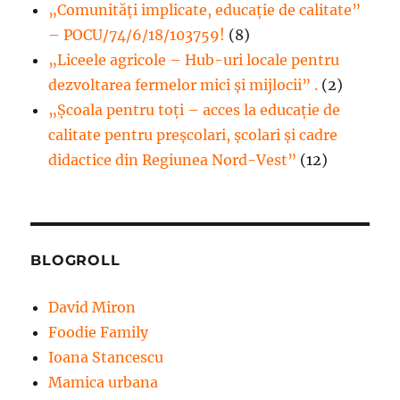
„Comunități implicate, educație de calitate”
– POCU/74/6/18/103759!
(8)
„Liceele agricole – Hub-uri locale pentru
dezvoltarea fermelor mici şi mijlocii” .
(2)
„Școala pentru toți – acces la educație de
calitate pentru preșcolari, școlari și cadre
didactice din Regiunea Nord-Vest”
(12)
BLOGROLL
David Miron
Foodie Family
Ioana Stancescu
Mamica urbana