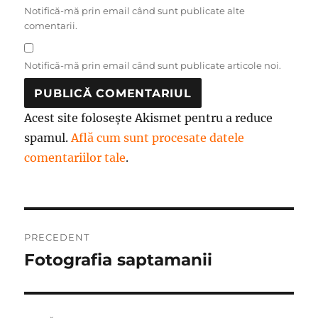
Notifică-mă prin email când sunt publicate alte
comentarii.
Notifică-mă prin email când sunt publicate articole noi.
Acest site folosește Akismet pentru a reduce
spamul.
Află cum sunt procesate datele
comentariilor tale
.
Navigare
PRECEDENT
în
Fotografia saptamanii
Articolul
anterior:
articole