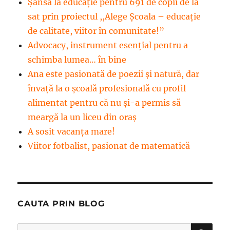
Șansă la educație pentru 691 de copii de la
sat prin proiectul ,,Alege Școala – educație
de calitate, viitor în comunitate!”
Advocacy, instrument esenţial pentru a
schimba lumea… în bine
Ana este pasionată de poezii și natură, dar
învață la o școală profesională cu profil
alimentat pentru că nu și-a permis să
meargă la un liceu din oraș
A sosit vacanța mare!
Viitor fotbalist, pasionat de matematică
CAUTA PRIN BLOG
CĂ