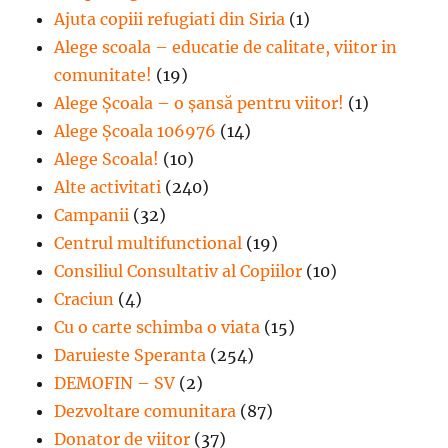
Ajuta copiii refugiati din Siria
(1)
Alege scoala – educatie de calitate, viitor in
comunitate!
(19)
Alege Şcoala – o şansă pentru viitor!
(1)
Alege Școala 106976
(14)
Alege Scoala!
(10)
Alte activitati
(240)
Campanii
(32)
Centrul multifunctional
(19)
Consiliul Consultativ al Copiilor
(10)
Craciun
(4)
Cu o carte schimba o viata
(15)
Daruieste Speranta
(254)
DEMOFIN – SV
(2)
Dezvoltare comunitara
(87)
Donator de viitor
(37)