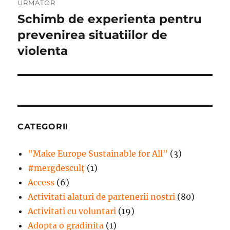
URMĂTOR
Schimb de experienta pentru
Articolul
următor:
prevenirea situatiilor de
violenta
CATEGORII
"Make Europe Sustainable for All"
(3)
#mergdesculţ
(1)
Access
(6)
Activitati alaturi de partenerii nostri
(80)
Activitati cu voluntari
(19)
Adopta o gradinita
(1)