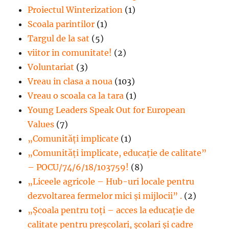
Proiectul Winterization
(1)
Scoala parintilor
(1)
Targul de la sat
(5)
viitor in comunitate!
(2)
Voluntariat
(3)
Vreau in clasa a noua
(103)
Vreau o scoala ca la tara
(1)
Young Leaders Speak Out for European
Values
(7)
„Comunități implicate
(1)
„Comunități implicate, educație de calitate”
– POCU/74/6/18/103759!
(8)
„Liceele agricole – Hub-uri locale pentru
dezvoltarea fermelor mici şi mijlocii” .
(2)
„Școala pentru toți – acces la educație de
calitate pentru preșcolari, școlari și cadre