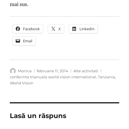
mai sus.
Facebook
X
LinkedIn
Email
Autor
Publicat
Categorii
Etichete
Monica
februarie 11, 2014
Alte activitati
pe
conferinta trianuala world vision international
,
Tanzania
,
World Vision
Lasă un răspuns