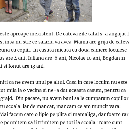
este aproape inexistent. De cateva zile tatal s-a angajat 
as, insa nu stie ce salariu va avea. Mama are grija de catev
reuna cu copiii. In casuta micuta cu doua camere locuiesc
us are 4 ani, Iuliana are 6 ani, Nicolae 10 ani, Bogdan 11
i si Ionut are 13 ani.
i ca ne avem unul pe altul. Casa in care locuim nu este 
cut mila la o vecina si ne-a dat aceasta casuta, pentru ca
grajd. Din pacate, nu avem bani sa le cumparam copiilor
tru scoala, iar de mancat, mancam ce am muncit vara:
. Mai facem cate o lipie pe plita si mamaliga, dar foarte rar
ne permitem sa ii trimitem pe toti la scoala. Toate sunt