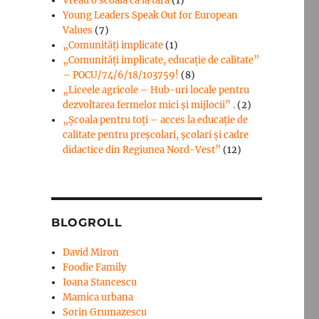
Vreau o scoala ca la tara
(1)
Young Leaders Speak Out for European
Values
(7)
„Comunități implicate
(1)
„Comunități implicate, educație de calitate”
– POCU/74/6/18/103759!
(8)
„Liceele agricole – Hub-uri locale pentru
dezvoltarea fermelor mici şi mijlocii” .
(2)
„Școala pentru toți – acces la educație de
calitate pentru preșcolari, școlari și cadre
didactice din Regiunea Nord-Vest”
(12)
BLOGROLL
David Miron
Foodie Family
Ioana Stancescu
Mamica urbana
Sorin Grumazescu