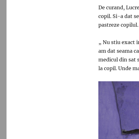
De curand, Lucret
copil. Si-a dat s
pastreze copilul.
„ Nu stiu exact 
am dat seama ca 
medicul din sat 
la copil. Unde m