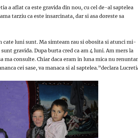
ia a aflat ca este gravida din nou, cu cel de-al saptelea
eama tarziu ca este insarcinata, dar si asa doreste sa
in cate luni sunt. Ma simteam rau si obosita si atunci mi-
sunt gravida. Dupa burta cred ca am 4 luni. Am mers la
sa ma consulte. Chiar daca eram in luna mica nu renunt
ananca cei sase, va manaca si al saptelea.”declara Lucreti