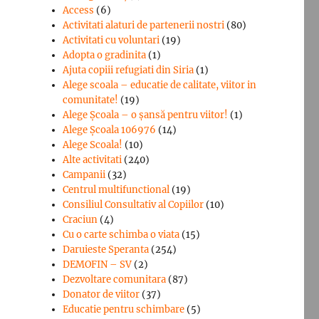
Access
(6)
Activitati alaturi de partenerii nostri
(80)
Activitati cu voluntari
(19)
Adopta o gradinita
(1)
Ajuta copiii refugiati din Siria
(1)
Alege scoala – educatie de calitate, viitor in
comunitate!
(19)
Alege Şcoala – o şansă pentru viitor!
(1)
Alege Școala 106976
(14)
Alege Scoala!
(10)
Alte activitati
(240)
Campanii
(32)
Centrul multifunctional
(19)
Consiliul Consultativ al Copiilor
(10)
Craciun
(4)
Cu o carte schimba o viata
(15)
Daruieste Speranta
(254)
DEMOFIN – SV
(2)
Dezvoltare comunitara
(87)
Donator de viitor
(37)
Educatie pentru schimbare
(5)