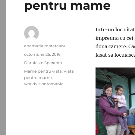
pentru mame
Intr-un loc uita
impreuna cu cei s
Autor
anamaria.motateanu
doua camere. Casa
Publicat
octombrie 26, 2016
lasat sa locuiasc
pe
Categorii
Daruieste Speranta
Etichete
Mame pentru viata. Viata
pentru mame
,
worldvisionromania