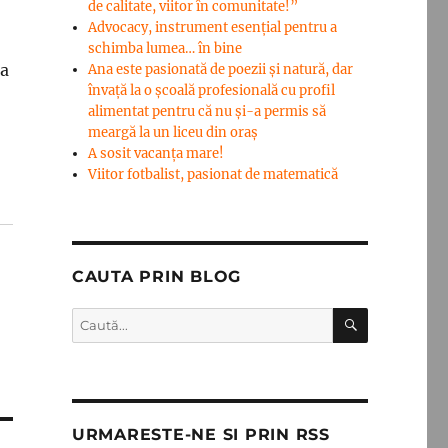
de calitate, viitor în comunitate!”
Advocacy, instrument esenţial pentru a
schimba lumea… în bine
ta
Ana este pasionată de poezii și natură, dar
învață la o școală profesională cu profil
alimentat pentru că nu și-a permis să
meargă la un liceu din oraș
A sosit vacanța mare!
Viitor fotbalist, pasionat de matematică
CAUTA PRIN BLOG
CĂUTARE
Caută
după:
URMARESTE-NE SI PRIN RSS