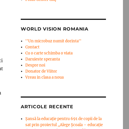
WORLD VISION ROMANIA
''Un microbuz numit dorinta''
Contact
Cu o carte schimba o viata
Daruieste speranta
ti
Despre noi
ut
Donator de Viitor
Vreau in clasa a noua
m
ARTICOLE RECENTE
Șansă la educație pentru 691 de copii de la
sat prin proiectul ,,Alege Școala – educație