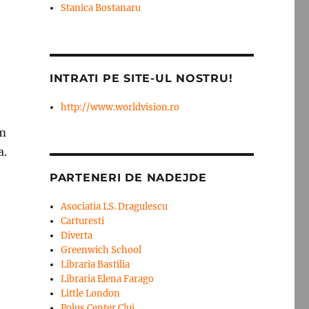
Stanica Bostanaru
INTRATI PE SITE-UL NOSTRU!
http://www.worldvision.ro
am
a.
PARTENERI DE NADEJDE
Asociatia I.S. Dragulescu
Carturesti
Diverta
Greenwich School
Libraria Bastilia
Libraria Elena Farago
Little London
Polus Center Cluj