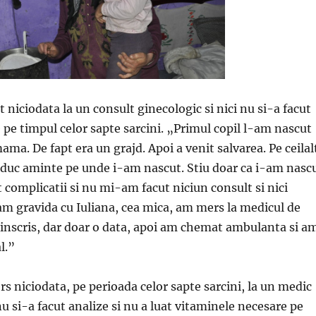
t niciodata la un consult ginecologic si nici nu si-a facut
 pe timpul celor sapte sarcini. „Primul copil l-am nascut
ma. De fapt era un grajd. Apoi a venit salvarea. Pe ceilal
aduc aminte pe unde i-am nascut. Stiu doar ca i-am nasc
 complicatii si nu mi-am facut niciun consult si nici
am gravida cu Iuliana, cea mica, am mers la medicul de
inscris, dar doar o data, apoi am chemat ambulanta si a
l.”
rs niciodata, pe perioada celor sapte sarcini, la un medic
nu si-a facut analize si nu a luat vitaminele necesare pe