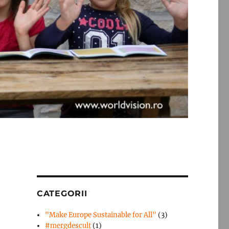
CATEGORII
"Make Europe Sustainable for All"
(3)
#mergdesculţ
(1)