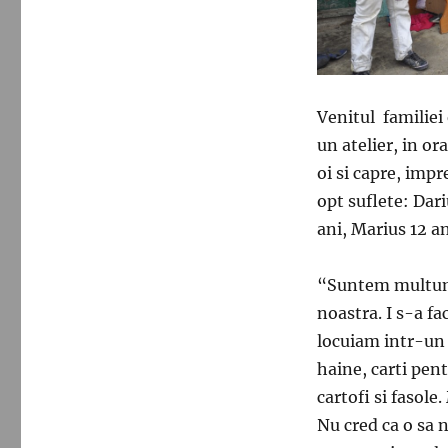
Venitul familiei 
un atelier, in or
oi si capre, imp
opt suflete: Dari
ani, Marius 12 an
“Suntem multumit
noastra. I s-a fa
locuiam intr-un 
haine, carti pen
cartofi si fasole
Nu cred ca o sa 