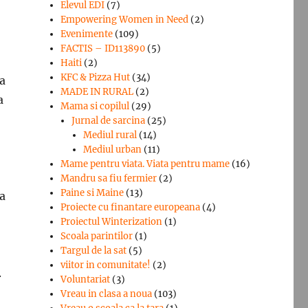
Elevul EDI
(7)
Empowering Women in Need
(2)
Evenimente
(109)
FACTIS – ID113890
(5)
Haiti
(2)
KFC & Pizza Hut
(34)
la
MADE IN RURAL
(2)
a
Mama si copilul
(29)
Jurnal de sarcina
(25)
Mediul rural
(14)
Mediul urban
(11)
Mame pentru viata. Viata pentru mame
(16)
Mandru sa fiu fermier
(2)
Paine si Maine
(13)
a
Proiecte cu finantare europeana
(4)
Proiectul Winterization
(1)
Scoala parintilor
(1)
Targul de la sat
(5)
viitor in comunitate!
(2)
.
Voluntariat
(3)
Vreau in clasa a noua
(103)