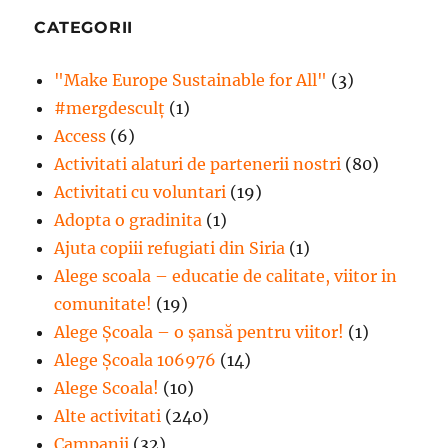
CATEGORII
"Make Europe Sustainable for All"
(3)
#mergdesculţ
(1)
Access
(6)
Activitati alaturi de partenerii nostri
(80)
Activitati cu voluntari
(19)
Adopta o gradinita
(1)
Ajuta copiii refugiati din Siria
(1)
Alege scoala – educatie de calitate, viitor in
comunitate!
(19)
Alege Şcoala – o şansă pentru viitor!
(1)
Alege Școala 106976
(14)
Alege Scoala!
(10)
Alte activitati
(240)
Campanii
(32)