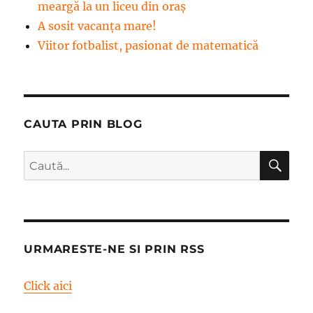
meargă la un liceu din oraș
A sosit vacanța mare!
Viitor fotbalist, pasionat de matematică
CAUTA PRIN BLOG
CĂ
Caută
după:
URMARESTE-NE SI PRIN RSS
Click aici