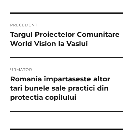
Navigare
PRECEDENT
în
Targul Proiectelor Comunitare
Articolul
anterior:
World Vision la Vaslui
articole
URMĂTOR
Romania impartaseste altor
Articolul
următor:
tari bunele sale practici din
protectia copilului