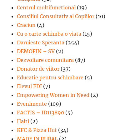
Centrul multifunctional
(19)
Consiliul Consultativ al Copiilor
(10)
Craciun
(4)
Cu o carte schimba o viata
(15)
Daruieste Speranta
(254)
DEMOFIN – SV
(2)
Dezvoltare comunitara
(87)
Donator de viitor
(37)
Educatie pentru schimbare
(5)
Elevul EDI
(7)
Empowering Women in Need
(2)
Evenimente
(109)
FACTIS – ID113890
(5)
Haiti
(2)
KFC & Pizza Hut
(34)
MADE IN RURAL
(2)