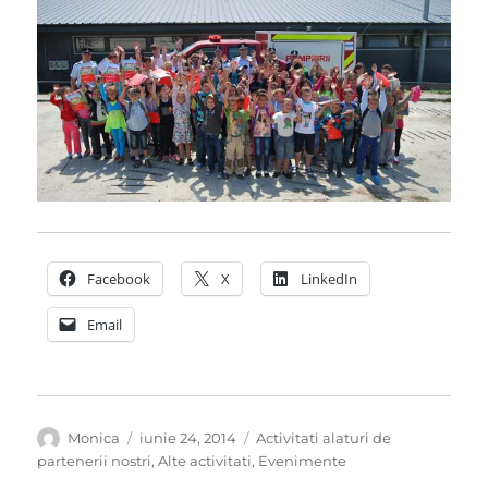
Facebook
X
LinkedIn
Email
Autor
Publicat
Categorii
Monica
iunie 24, 2014
Activitati alaturi de
pe
partenerii nostri
,
Alte activitati
,
Evenimente