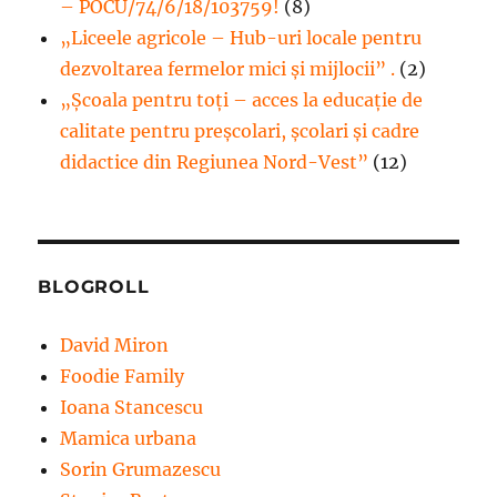
– POCU/74/6/18/103759!
(8)
„Liceele agricole – Hub-uri locale pentru
dezvoltarea fermelor mici şi mijlocii” .
(2)
„Școala pentru toți – acces la educație de
calitate pentru preșcolari, școlari și cadre
didactice din Regiunea Nord-Vest”
(12)
BLOGROLL
David Miron
Foodie Family
Ioana Stancescu
Mamica urbana
Sorin Grumazescu