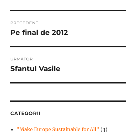
Navigare
PRECEDENT
în
Pe final de 2012
Articolul
anterior:
articole
URMĂTOR
Sfantul Vasile
Articolul
următor:
CATEGORII
"Make Europe Sustainable for All"
(3)