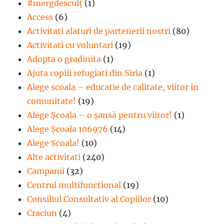
#mergdesculţ
(1)
Access
(6)
Activitati alaturi de partenerii nostri
(80)
Activitati cu voluntari
(19)
Adopta o gradinita
(1)
Ajuta copiii refugiati din Siria
(1)
Alege scoala – educatie de calitate, viitor in
comunitate!
(19)
Alege Şcoala – o şansă pentru viitor!
(1)
Alege Școala 106976
(14)
Alege Scoala!
(10)
Alte activitati
(240)
Campanii
(32)
Centrul multifunctional
(19)
Consiliul Consultativ al Copiilor
(10)
Craciun
(4)