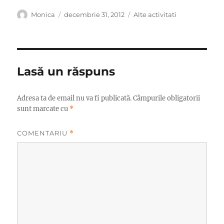
Autor
Publicat
Categorii
Monica
decembrie 31, 2012
Alte activitati
pe
Lasă un răspuns
Adresa ta de email nu va fi publicată.
Câmpurile obligatorii
sunt marcate cu
*
COMENTARIU
*