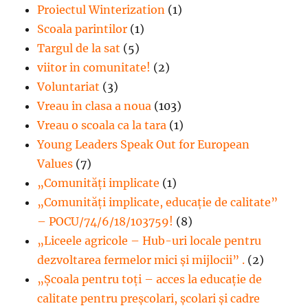
Proiectul Winterization
(1)
Scoala parintilor
(1)
Targul de la sat
(5)
viitor in comunitate!
(2)
Voluntariat
(3)
Vreau in clasa a noua
(103)
Vreau o scoala ca la tara
(1)
Young Leaders Speak Out for European
Values
(7)
„Comunități implicate
(1)
„Comunități implicate, educație de calitate”
– POCU/74/6/18/103759!
(8)
„Liceele agricole – Hub-uri locale pentru
dezvoltarea fermelor mici şi mijlocii” .
(2)
„Școala pentru toți – acces la educație de
calitate pentru preșcolari, școlari și cadre