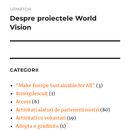
URMĂTOR
Despre proiectele World
Articolul
următor:
Vision
CATEGORII
"Make Europe Sustainable for All"
(3)
#mergdesculţ
(1)
Access
(6)
Activitati alaturi de partenerii nostri
(80)
Activitati cu voluntari
(19)
Adopta o gradinita
(1)