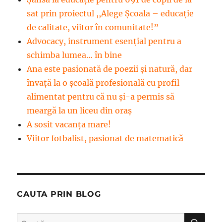
sat prin proiectul ,,Alege Școala – educație
de calitate, viitor în comunitate!”
Advocacy, instrument esenţial pentru a
schimba lumea… în bine
Ana este pasionată de poezii și natură, dar
învață la o școală profesională cu profil
alimentat pentru că nu și-a permis să
meargă la un liceu din oraș
A sosit vacanța mare!
Viitor fotbalist, pasionat de matematică
CAUTA PRIN BLOG
CĂ
Caută