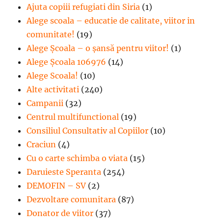
Ajuta copiii refugiati din Siria
(1)
Alege scoala – educatie de calitate, viitor in
comunitate!
(19)
Alege Şcoala – o şansă pentru viitor!
(1)
Alege Școala 106976
(14)
Alege Scoala!
(10)
Alte activitati
(240)
Campanii
(32)
Centrul multifunctional
(19)
Consiliul Consultativ al Copiilor
(10)
Craciun
(4)
Cu o carte schimba o viata
(15)
Daruieste Speranta
(254)
DEMOFIN – SV
(2)
Dezvoltare comunitara
(87)
Donator de viitor
(37)