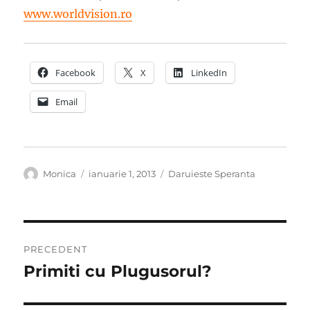
www.worldvision.ro
Facebook
X
LinkedIn
Email
Autor
Publicat
Categorii
Monica
ianuarie 1, 2013
Daruieste Speranta
pe
Navigare
PRECEDENT
în
Primiti cu Plugusorul?
Articolul
anterior:
articole