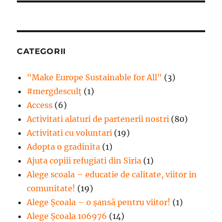
CATEGORII
"Make Europe Sustainable for All"
(3)
#mergdesculţ
(1)
Access
(6)
Activitati alaturi de partenerii nostri
(80)
Activitati cu voluntari
(19)
Adopta o gradinita
(1)
Ajuta copiii refugiati din Siria
(1)
Alege scoala – educatie de calitate, viitor in
comunitate!
(19)
Alege Şcoala – o şansă pentru viitor!
(1)
Alege Școala 106976
(14)