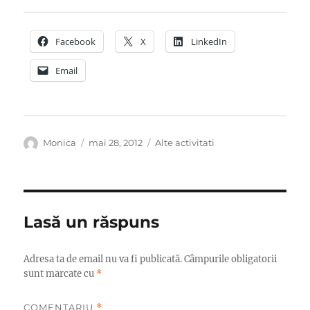
Facebook
X
LinkedIn
Email
Autor
Publicat
Categorii
Monica
mai 28, 2012
Alte activitati
pe
Lasă un răspuns
Adresa ta de email nu va fi publicată.
Câmpurile obligatorii
sunt marcate cu
*
COMENTARIU
*