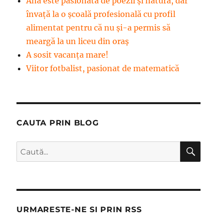
Ana este pasionată de poezii și natură, dar
învață la o școală profesională cu profil
alimentat pentru că nu și-a permis să
meargă la un liceu din oraș
A sosit vacanța mare!
Viitor fotbalist, pasionat de matematică
CAUTA PRIN BLOG
CĂ
Caută
după:
URMARESTE-NE SI PRIN RSS