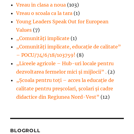
Vreau in clasa a noua
(103)
Vreau o scoala ca la tara
(1)
Young Leaders Speak Out for European
Values
(7)
„Comunități implicate
(1)
„Comunități implicate, educație de calitate”
– POCU/74/6/18/103759!
(8)
„Liceele agricole – Hub-uri locale pentru
dezvoltarea fermelor mici şi mijlocii” .
(2)
„Școala pentru toți – acces la educație de
calitate pentru preșcolari, școlari și cadre
didactice din Regiunea Nord-Vest”
(12)
BLOGROLL