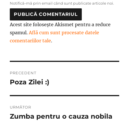
Notifică-mă prin email când sunt publicate articole noi.
Acest site folosește Akismet pentru a reduce
spamul.
Află cum sunt procesate datele
comentariilor tale
.
Navigare
PRECEDENT
în
Poza Zilei :)
Articolul
anterior:
articole
URMĂTOR
Zumba pentru o cauza nobila
Articolul
următor: