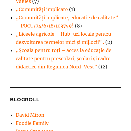
Values
(7)
„Comunități implicate
(1)
„Comunități implicate, educație de calitate”
– POCU/74/6/18/103759!
(8)
„Liceele agricole – Hub-uri locale pentru
dezvoltarea fermelor mici şi mijlocii” .
(2)
„Școala pentru toți – acces la educație de
calitate pentru preșcolari, școlari și cadre
didactice din Regiunea Nord-Vest”
(12)
BLOGROLL
David Miron
Foodie Family