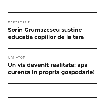
pe
Navigare
PRECEDENT
în
Sorin Grumazescu sustine
Articolul
anterior:
educatia copiilor de la tara
articole
URMĂTOR
Un vis devenit realitate: apa
Articolul
următor:
curenta in propria gospodarie!