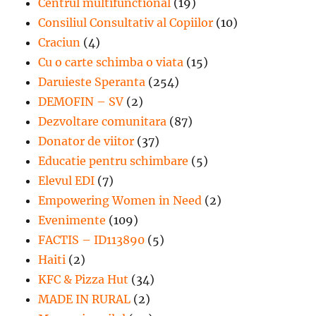
Centrul multifunctional
(19)
Consiliul Consultativ al Copiilor
(10)
Craciun
(4)
Cu o carte schimba o viata
(15)
Daruieste Speranta
(254)
DEMOFIN – SV
(2)
Dezvoltare comunitara
(87)
Donator de viitor
(37)
Educatie pentru schimbare
(5)
Elevul EDI
(7)
Empowering Women in Need
(2)
Evenimente
(109)
FACTIS – ID113890
(5)
Haiti
(2)
KFC & Pizza Hut
(34)
MADE IN RURAL
(2)