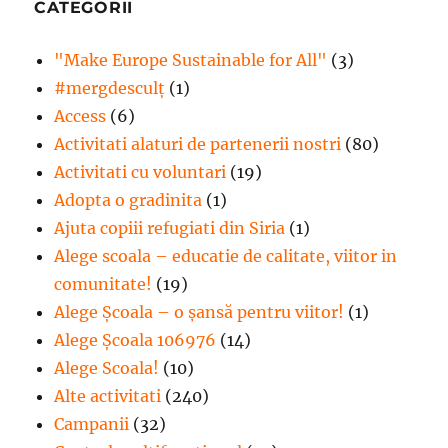
CATEGORII
"Make Europe Sustainable for All"
(3)
#mergdesculţ
(1)
Access
(6)
Activitati alaturi de partenerii nostri
(80)
Activitati cu voluntari
(19)
Adopta o gradinita
(1)
Ajuta copiii refugiati din Siria
(1)
Alege scoala – educatie de calitate, viitor in
comunitate!
(19)
Alege Şcoala – o şansă pentru viitor!
(1)
Alege Școala 106976
(14)
Alege Scoala!
(10)
Alte activitati
(240)
Campanii
(32)