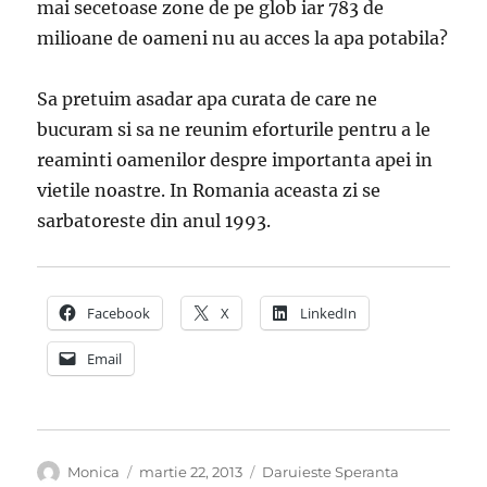
mai secetoase zone de pe glob iar 783 de
milioane de oameni nu au acces la apa potabila?
Sa pretuim asadar apa curata de care ne
bucuram si sa ne reunim eforturile pentru a le
reaminti oamenilor despre importanta apei in
vietile noastre. In Romania aceasta zi se
sarbatoreste din anul 1993.
Facebook
X
LinkedIn
Email
Autor
Publicat
Categorii
Monica
martie 22, 2013
Daruieste Speranta