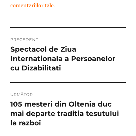
comentariilor tale
.
Navigare
PRECEDENT
în
Spectacol de Ziua
Articolul
anterior:
Internationala a Persoanelor
articole
cu Dizabilitati
URMĂTOR
105 mesteri din Oltenia duc
Articolul
următor:
mai departe traditia tesutului
la razboi