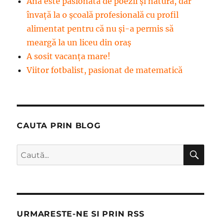
Ana este pasionată de poezii și natură, dar
învață la o școală profesională cu profil
alimentat pentru că nu și-a permis să
meargă la un liceu din oraș
A sosit vacanța mare!
Viitor fotbalist, pasionat de matematică
CAUTA PRIN BLOG
CĂ
Caută
după:
URMARESTE-NE SI PRIN RSS