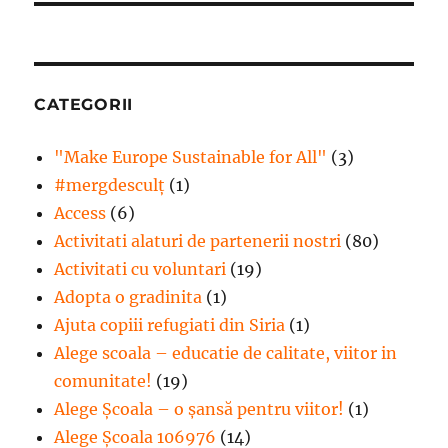
CATEGORII
"Make Europe Sustainable for All"
(3)
#mergdesculţ
(1)
Access
(6)
Activitati alaturi de partenerii nostri
(80)
Activitati cu voluntari
(19)
Adopta o gradinita
(1)
Ajuta copiii refugiati din Siria
(1)
Alege scoala – educatie de calitate, viitor in
comunitate!
(19)
Alege Şcoala – o şansă pentru viitor!
(1)
Alege Școala 106976
(14)