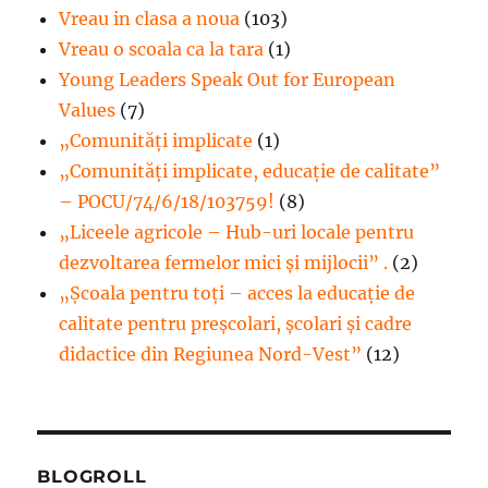
Vreau in clasa a noua
(103)
Vreau o scoala ca la tara
(1)
Young Leaders Speak Out for European
Values
(7)
„Comunități implicate
(1)
„Comunități implicate, educație de calitate”
– POCU/74/6/18/103759!
(8)
„Liceele agricole – Hub-uri locale pentru
dezvoltarea fermelor mici şi mijlocii” .
(2)
„Școala pentru toți – acces la educație de
calitate pentru preșcolari, școlari și cadre
didactice din Regiunea Nord-Vest”
(12)
BLOGROLL