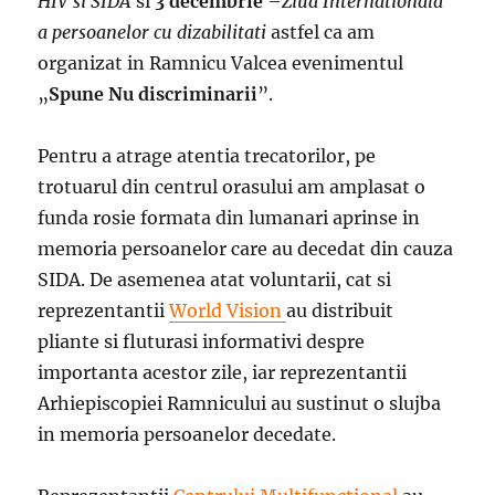
HIV si SIDA
si
3 decembrie
–
Ziua Internationala
a persoanelor cu dizabilitati
astfel ca am
organizat in Ramnicu Valcea evenimentul
„
Spune Nu discriminarii
”.
Pentru a atrage atentia trecatorilor, pe
trotuarul din centrul orasului am amplasat o
funda rosie formata din lumanari aprinse in
memoria persoanelor care au decedat din cauza
SIDA. De asemenea atat voluntarii, cat si
reprezentantii
World Vision
au distribuit
pliante si fluturasi informativi despre
importanta acestor zile, iar reprezentantii
Arhiepiscopiei Ramnicului au sustinut o slujba
in memoria persoanelor decedate.