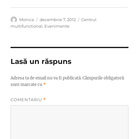
Autor
Publicat
Categorii
Monica
decembrie 7, 2012
Centrul
pe
multifunctional
,
Evenimente
Lasă un răspuns
Adresa ta de email nu va fi publicată.
Câmpurile obligatorii
sunt marcate cu
*
COMENTARIU
*