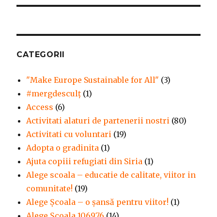
CATEGORII
"Make Europe Sustainable for All"
(3)
#mergdesculţ
(1)
Access
(6)
Activitati alaturi de partenerii nostri
(80)
Activitati cu voluntari
(19)
Adopta o gradinita
(1)
Ajuta copiii refugiati din Siria
(1)
Alege scoala – educatie de calitate, viitor in
comunitate!
(19)
Alege Şcoala – o şansă pentru viitor!
(1)
Alege Școala 106976
(14)