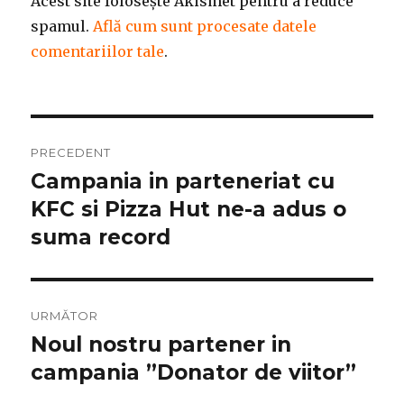
Acest site folosește Akismet pentru a reduce
spamul.
Află cum sunt procesate datele
comentariilor tale
.
Navigare
PRECEDENT
în
Campania in parteneriat cu
Articolul
anterior:
KFC si Pizza Hut ne-a adus o
articole
suma record
URMĂTOR
Noul nostru partener in
Articolul
următor:
campania ”Donator de viitor”