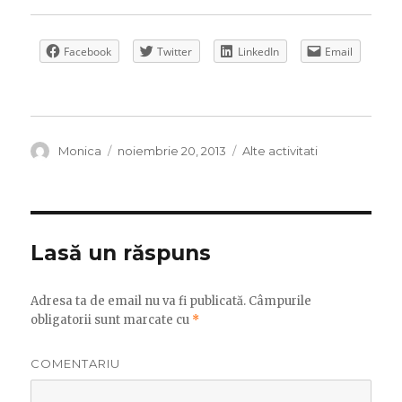
Facebook
Twitter
LinkedIn
Email
Autor
Publicat
Categorii
Monica
noiembrie 20, 2013
Alte activitati
pe
Lasă un răspuns
Adresa ta de email nu va fi publicată.
Câmpurile
obligatorii sunt marcate cu
*
COMENTARIU