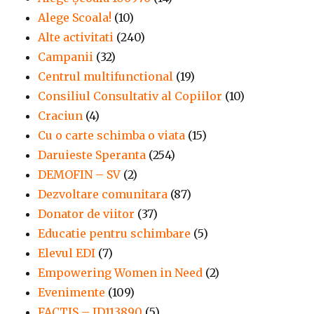
Alege Scoala!
(10)
Alte activitati
(240)
Campanii
(32)
Centrul multifunctional
(19)
Consiliul Consultativ al Copiilor
(10)
Craciun
(4)
Cu o carte schimba o viata
(15)
Daruieste Speranta
(254)
DEMOFIN – SV
(2)
Dezvoltare comunitara
(87)
Donator de viitor
(37)
Educatie pentru schimbare
(5)
Elevul EDI
(7)
Empowering Women in Need
(2)
Evenimente
(109)
FACTIS – ID113890
(5)