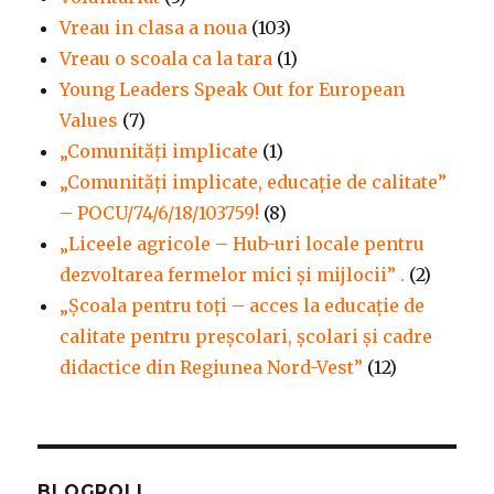
Vreau in clasa a noua
(103)
Vreau o scoala ca la tara
(1)
Young Leaders Speak Out for European
Values
(7)
„Comunități implicate
(1)
„Comunități implicate, educație de calitate”
– POCU/74/6/18/103759!
(8)
„Liceele agricole – Hub-uri locale pentru
dezvoltarea fermelor mici şi mijlocii” .
(2)
„Școala pentru toți – acces la educație de
calitate pentru preșcolari, școlari și cadre
didactice din Regiunea Nord-Vest”
(12)
BLOGROLL