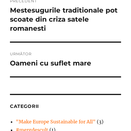
PRECEDENT
în
Mestesugurile traditionale pot
Articolul
anterior:
scoate din criza satele
articole
romanesti
URMĂTOR
Oameni cu suflet mare
Articolul
următor:
CATEGORII
"Make Europe Sustainable for All"
(3)
#mergdesculţ
(1)