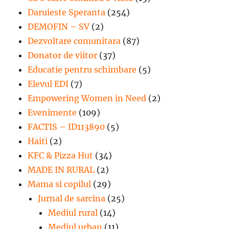
Daruieste Speranta
(254)
DEMOFIN – SV
(2)
Dezvoltare comunitara
(87)
Donator de viitor
(37)
Educatie pentru schimbare
(5)
Elevul EDI
(7)
Empowering Women in Need
(2)
Evenimente
(109)
FACTIS – ID113890
(5)
Haiti
(2)
KFC & Pizza Hut
(34)
MADE IN RURAL
(2)
Mama si copilul
(29)
Jurnal de sarcina
(25)
Mediul rural
(14)
Mediul urban
(11)