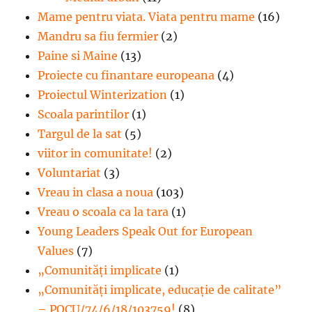
Mame pentru viata. Viata pentru mame
(16)
Mandru sa fiu fermier
(2)
Paine si Maine
(13)
Proiecte cu finantare europeana
(4)
Proiectul Winterization
(1)
Scoala parintilor
(1)
Targul de la sat
(5)
viitor in comunitate!
(2)
Voluntariat
(3)
Vreau in clasa a noua
(103)
Vreau o scoala ca la tara
(1)
Young Leaders Speak Out for European
Values
(7)
„Comunități implicate
(1)
„Comunități implicate, educație de calitate”
– POCU/74/6/18/103759!
(8)