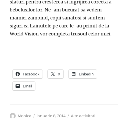
sfaturi pentru cresterea si ingrijirea corecta a
bebelusilor lor. Ne-am bucurat sa vedem
mamici zambind, copii sanatosi si suntem
siguri ca hainutele pe care le-au primit de la
World Vision vor completa trusoul celor mici.
Facebook
X
LinkedIn
Email
Autor
Publicat
Categorii
Monica
ianuarie 8, 2014
Alte activitati
pe