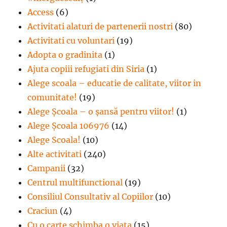
Access
(6)
Activitati alaturi de partenerii nostri
(80)
Activitati cu voluntari
(19)
Adopta o gradinita
(1)
Ajuta copiii refugiati din Siria
(1)
Alege scoala – educatie de calitate, viitor in
comunitate!
(19)
Alege Şcoala – o şansă pentru viitor!
(1)
Alege Școala 106976
(14)
Alege Scoala!
(10)
Alte activitati
(240)
Campanii
(32)
Centrul multifunctional
(19)
Consiliul Consultativ al Copiilor
(10)
Craciun
(4)
Cu o carte schimba o viata
(15)