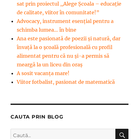
sat prin proiectul ,,Alege Școala – educație
de calitate, viitor în comunitate!”
Advocacy, instrument esenţial pentru a
schimba lumea… în bine
Ana este pasionată de poezii și natură, dar
învață la o școală profesională cu profil
alimentat pentru că nu și-a permis să
meargă la un liceu din oraș
A sosit vacanța mare!
Viitor fotbalist, pasionat de matematică
CAUTA PRIN BLOG
CĂ
Caută