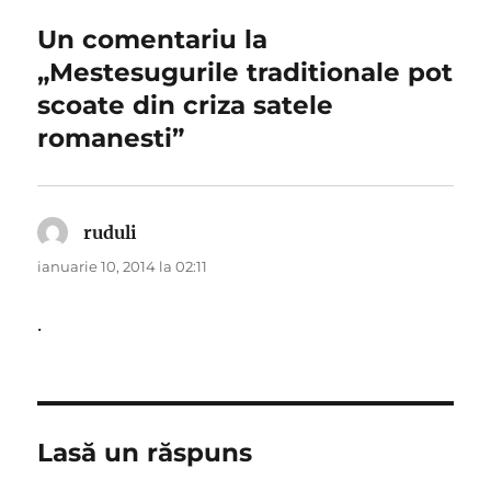
Un comentariu la
„Mestesugurile traditionale pot
scoate din criza satele
romanesti”
ruduli
spune:
ianuarie 10, 2014 la 02:11
.
Lasă un răspuns