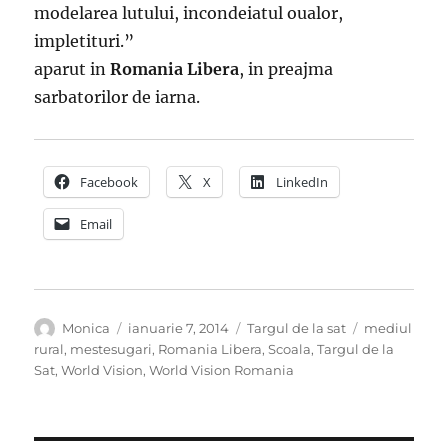
modelarea lutului, incondeiatul oualor,
impletituri.”
aparut in
Romania Libera
, in preajma
sarbatorilor de iarna.
Facebook
X
LinkedIn
Email
Autor
Publicat
Categorii
Etichete
Monica
ianuarie 7, 2014
Targul de la sat
mediul
pe
rural
,
mestesugari
,
Romania Libera
,
Scoala
,
Targul de la
Sat
,
World Vision
,
World Vision Romania