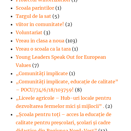
Scoala parintilor
(1)
Targul de la sat
(5)
viitor in comunitate!
(2)
Voluntariat
(3)
Vreau in clasa a noua
(103)
Vreau o scoala ca la tara
(1)
Young Leaders Speak Out for European
Values
(7)
„Comunități implicate
(1)
„Comunități implicate, educație de calitate”
– POCU/74/6/18/103759!
(8)
„Liceele agricole – Hub-uri locale pentru
dezvoltarea fermelor mici şi mijlocii” .
(2)
„Școala pentru toți – acces la educație de
calitate pentru preșcolari, școlari și cadre
didactice din Regiunea Nord-Vest”
(12)