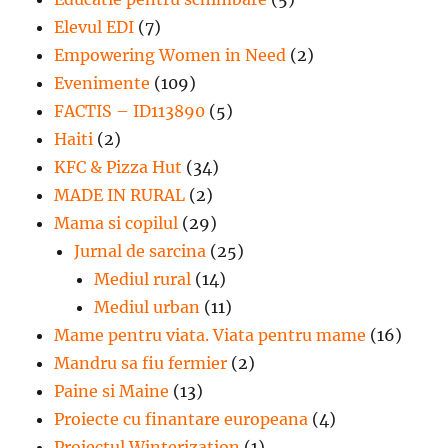
Elevul EDI
(7)
Empowering Women in Need
(2)
Evenimente
(109)
FACTIS – ID113890
(5)
Haiti
(2)
KFC & Pizza Hut
(34)
MADE IN RURAL
(2)
Mama si copilul
(29)
Jurnal de sarcina
(25)
Mediul rural
(14)
Mediul urban
(11)
Mame pentru viata. Viata pentru mame
(16)
Mandru sa fiu fermier
(2)
Paine si Maine
(13)
Proiecte cu finantare europeana
(4)
Proiectul Winterization
(1)