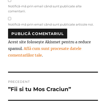
Notifică-mă prin email când sunt publicate alte
comentarii.
Notifică-mă prin email când sunt publicate articole noi.
Acest site folosește Akismet pentru a reduce
spamul.
Află cum sunt procesate datele
comentariilor tale
.
Navigare
PRECEDENT
în
”Fii si tu Mos Craciun”
Articolul
anterior:
articole