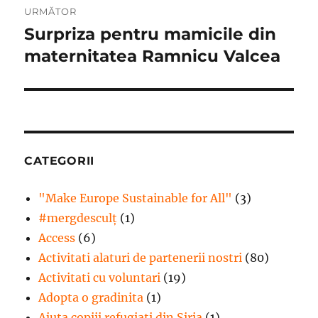
URMĂTOR
Surpriza pentru mamicile din
Articolul
următor:
maternitatea Ramnicu Valcea
CATEGORII
"Make Europe Sustainable for All"
(3)
#mergdesculţ
(1)
Access
(6)
Activitati alaturi de partenerii nostri
(80)
Activitati cu voluntari
(19)
Adopta o gradinita
(1)
Ajuta copiii refugiati din Siria
(1)