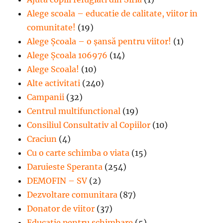
Alege scoala – educatie de calitate, viitor in
comunitate!
(19)
Alege Şcoala – o şansă pentru viitor!
(1)
Alege Școala 106976
(14)
Alege Scoala!
(10)
Alte activitati
(240)
Campanii
(32)
Centrul multifunctional
(19)
Consiliul Consultativ al Copiilor
(10)
Craciun
(4)
Cu o carte schimba o viata
(15)
Daruieste Speranta
(254)
DEMOFIN – SV
(2)
Dezvoltare comunitara
(87)
Donator de viitor
(37)
Educatie pentru schimbare
(5)