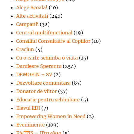
Alege Scoala!
(10)
Alte activitati
(240)
Campanii
(32)
Centrul multifunctional
(19)
Consiliul Consultativ al Copiilor
(10)
Craciun
(4)
Cu o carte schimba o viata
(15)
Daruieste Speranta
(254)
DEMOFIN – SV
(2)
Dezvoltare comunitara
(87)
Donator de viitor
(37)
Educatie pentru schimbare
(5)
Elevul EDI
(7)
Empowering Women in Need
(2)
Evenimente
(109)
FACTIS – ID113890
(5)