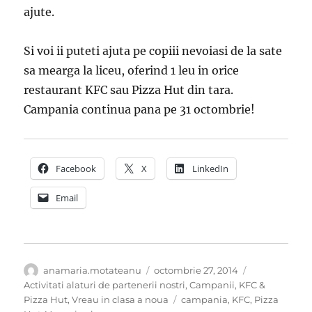
ajute.
Si voi ii puteti ajuta pe copiii nevoiasi de la sate
sa mearga la liceu, oferind 1 leu in orice
restaurant KFC sau Pizza Hut din tara.
Campania continua pana pe 31 octombrie!
Facebook
X
LinkedIn
Email
Autor
Publicat
Categorii
anamaria.motateanu
octombrie 27, 2014
pe
Activitati alaturi de partenerii nostri
,
Campanii
,
KFC &
Etichete
Pizza Hut
,
Vreau in clasa a noua
campania
,
KFC
,
Pizza