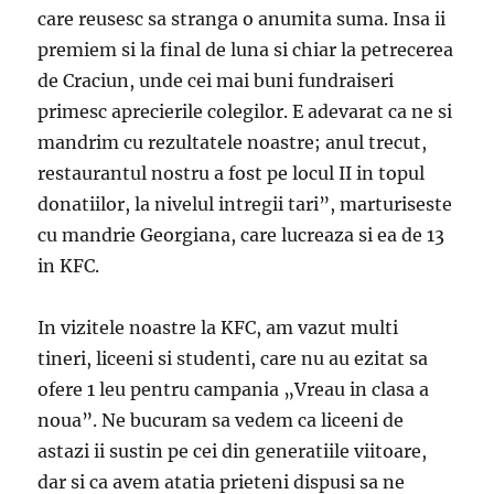
care reusesc sa stranga o anumita suma. Insa ii
premiem si la final de luna si chiar la petrecerea
de Craciun, unde cei mai buni fundraiseri
primesc aprecierile colegilor. E adevarat ca ne si
mandrim cu rezultatele noastre; anul trecut,
restaurantul nostru a fost pe locul II in topul
donatiilor, la nivelul intregii tari”, marturiseste
cu mandrie Georgiana, care lucreaza si ea de 13
in KFC.
In vizitele noastre la KFC, am vazut multi
tineri, liceeni si studenti, care nu au ezitat sa
ofere 1 leu pentru campania „Vreau in clasa a
noua”. Ne bucuram sa vedem ca liceeni de
astazi ii sustin pe cei din generatiile viitoare,
dar si ca avem atatia prieteni dispusi sa ne