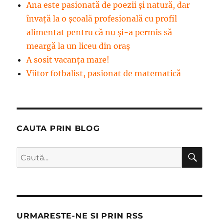
Ana este pasionată de poezii și natură, dar
învață la o școală profesională cu profil
alimentat pentru că nu și-a permis să
meargă la un liceu din oraș
A sosit vacanța mare!
Viitor fotbalist, pasionat de matematică
CAUTA PRIN BLOG
CĂ
Caută
după:
URMARESTE-NE SI PRIN RSS