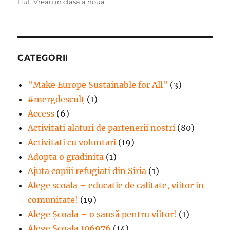
Hut
,
Vreau in clasa a noua
CATEGORII
"Make Europe Sustainable for All"
(3)
#mergdesculţ
(1)
Access
(6)
Activitati alaturi de partenerii nostri
(80)
Activitati cu voluntari
(19)
Adopta o gradinita
(1)
Ajuta copiii refugiati din Siria
(1)
Alege scoala – educatie de calitate, viitor in
comunitate!
(19)
Alege Şcoala – o şansă pentru viitor!
(1)
Alege Școala 106976
(14)