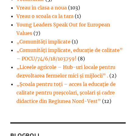
Vreau in clasa a noua
(103)
Vreau o scoala ca la tara
(1)
Young Leaders Speak Out for European
Values
(7)
„Comunități implicate
(1)
„Comunități implicate, educație de calitate”
– POCU/74/6/18/103759!
(8)
„Liceele agricole – Hub-uri locale pentru
dezvoltarea fermelor mici şi mijlocii” .
(2)
„Școala pentru toți – acces la educație de
calitate pentru preșcolari, școlari și cadre
didactice din Regiunea Nord-Vest”
(12)
BLOGROLL