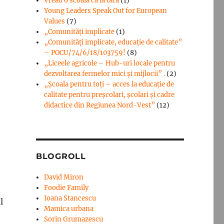
Vreau o scoala ca la tara
(1)
Young Leaders Speak Out for European
Values
(7)
„Comunități implicate
(1)
„Comunități implicate, educație de calitate”
– POCU/74/6/18/103759!
(8)
„Liceele agricole – Hub-uri locale pentru
dezvoltarea fermelor mici şi mijlocii” .
(2)
„Școala pentru toți – acces la educație de
calitate pentru preșcolari, școlari și cadre
didactice din Regiunea Nord-Vest”
(12)
BLOGROLL
David Miron
Foodie Family
Ioana Stancescu
l
Mamica urbana
Sorin Grumazescu