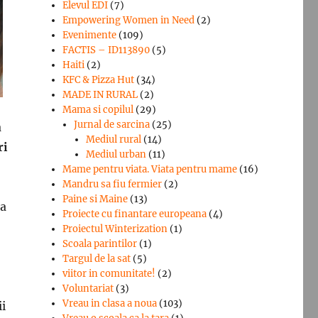
Elevul EDI
(7)
Empowering Women in Need
(2)
Evenimente
(109)
FACTIS – ID113890
(5)
Haiti
(2)
KFC & Pizza Hut
(34)
MADE IN RURAL
(2)
Mama si copilul
(29)
Jurnal de sarcina
(25)
a
Mediul rural
(14)
ri
Mediul urban
(11)
Mame pentru viata. Viata pentru mame
(16)
Mandru sa fiu fermier
(2)
Paine si Maine
(13)
na
Proiecte cu finantare europeana
(4)
Proiectul Winterization
(1)
Scoala parintilor
(1)
Targul de la sat
(5)
viitor in comunitate!
(2)
Voluntariat
(3)
Vreau in clasa a noua
(103)
ii