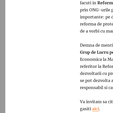
facuti in
Reforma
prin ONG-urile p
importante: pe d
reforma de protec
de a vorbi cu ma
Demna de mentio
Grup de Lucru p
Economica la Mar
referitor la Refo
dezvoltarii cu pr
se pot dezvolta a
responsabil si c
Va invitam sa cit
gasiti
aici
.