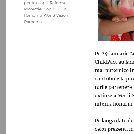
pentru copii
,
Reforma
Protectiei Copilului in
Romania
,
World Vision
Romania
Pe 29 ianuarie 2
ChildPact au lan
mai puternice i
contribuie la pr
tarile partenere,
extinsa a Marii 
international in
Pe langa date des
celor prezenti i