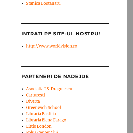
Stanica Bostanaru
INTRATI PE SITE-UL NOSTRU!
http://www.worldvision.ro
PARTENERI DE NADEJDE
Asociatia I.S. Dragulescu
Carturesti
Diverta
Greenwich School
Libraria Bastilia
Libraria Elena Farago
Little London
Polus Center Cluj