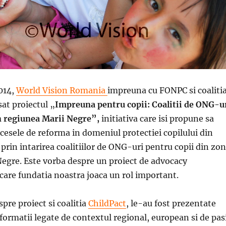
014,
World Vision Romania
impreuna cu FONPC si coaliti
sat proiectul „
Impreuna pentru copii: Coalitii de ONG-u
n regiunea Marii Negre”,
initiativa
care
isi propune sa
ocesele de reforma in domeniul protectiei copilului din
 prin intarirea coalitiilor de ONG-uri pentru copii din zo
Negre. Este vorba despre un proiect de advocacy
 care fundatia noastra joaca un rol important.
pre proiect si coalitia
ChildPact
, le-au fost prezentate
nformatii legate de contextul regional, european si de pas