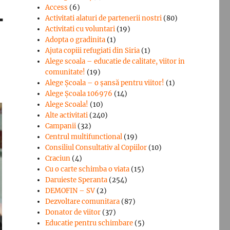
Access
(6)
-
Activitati alaturi de partenerii nostri
(80)
Activitati cu voluntari
(19)
Adopta o gradinita
(1)
Ajuta copiii refugiati din Siria
(1)
Alege scoala – educatie de calitate, viitor in
comunitate!
(19)
Alege Şcoala – o şansă pentru viitor!
(1)
Alege Școala 106976
(14)
Alege Scoala!
(10)
Alte activitati
(240)
Campanii
(32)
Centrul multifunctional
(19)
Consiliul Consultativ al Copiilor
(10)
Craciun
(4)
Cu o carte schimba o viata
(15)
Daruieste Speranta
(254)
DEMOFIN – SV
(2)
Dezvoltare comunitara
(87)
Donator de viitor
(37)
Educatie pentru schimbare
(5)