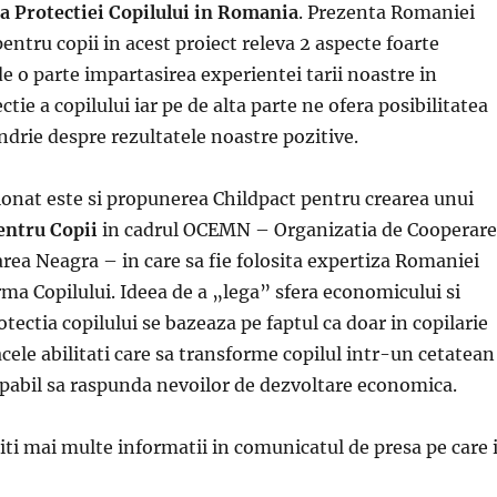
 Protectiei Copilului in Romania
. Prezenta Romaniei
entru copii in acest proiect releva 2 aspecte foarte
e o parte impartasirea experientei tarii noastre in
tie a copilului iar pe de alta parte ne ofera posibilitatea
ndrie despre rezultatele noastre pozitive.
nat este si propunerea Childpact pentru crearea unui
entru Copii
in cadrul OCEMN – Organizatia de Cooperare
ea Neagra – in care sa fie folosita expertiza Romaniei
rma Copilului. Ideea de a „lega” sfera economicului si
otectia copilului se bazeaza pe faptul ca doar in copilarie
cele abilitati care sa transforme copilul intr-un cetatean
apabil sa raspunda nevoilor de dezvoltare economica.
iti mai multe informatii in comunicatul de presa pe care i