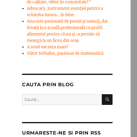
de calitate, viitor în comunitate!”
Advocacy, instrument esenţial pentru a
schimba lumea… în bine
Ana este pasionată de poezii și natură, dar
învață la o școală profesională cu profil
alimentat pentru că nu și-a permis să
meargă la un liceu din oraș
A sosit vacanța mare!
Viitor fotbalist, pasionat de matematică
CAUTA PRIN BLOG
CĂUTARE
Caută
după:
URMARESTE-NE SI PRIN RSS