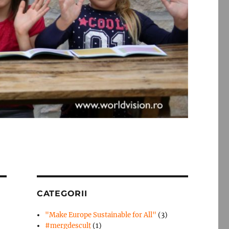
CATEGORII
"Make Europe Sustainable for All"
(3)
#mergdesculţ
(1)