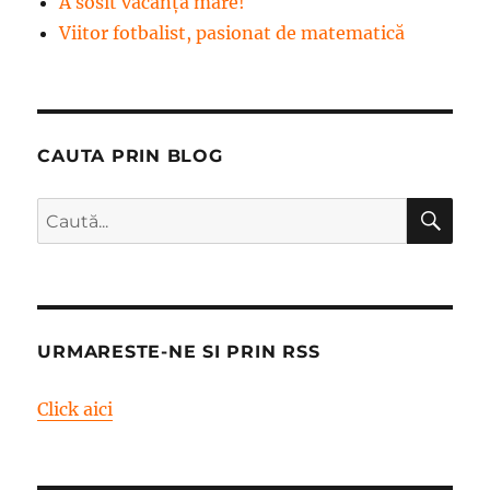
A sosit vacanța mare!
Viitor fotbalist, pasionat de matematică
CAUTA PRIN BLOG
CĂ
Caută
după:
URMARESTE-NE SI PRIN RSS
Click aici