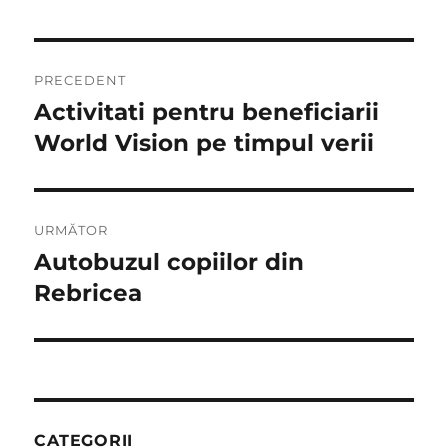
Navigare
PRECEDENT
în
Activitati pentru beneficiarii
Articolul
anterior:
World Vision pe timpul verii
articole
URMĂTOR
Autobuzul copiilor din
Articolul
următor:
Rebricea
CATEGORII