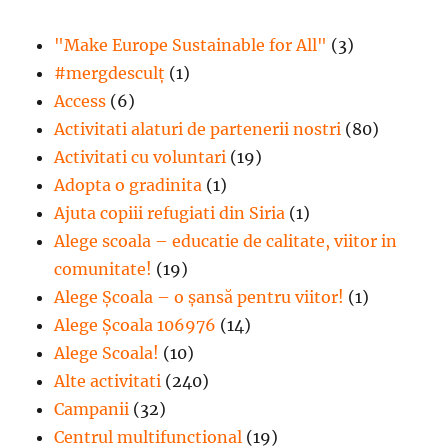
"Make Europe Sustainable for All"
(3)
#mergdesculţ
(1)
Access
(6)
Activitati alaturi de partenerii nostri
(80)
Activitati cu voluntari
(19)
Adopta o gradinita
(1)
Ajuta copiii refugiati din Siria
(1)
Alege scoala – educatie de calitate, viitor in
comunitate!
(19)
Alege Şcoala – o şansă pentru viitor!
(1)
Alege Școala 106976
(14)
Alege Scoala!
(10)
Alte activitati
(240)
Campanii
(32)
Centrul multifunctional
(19)