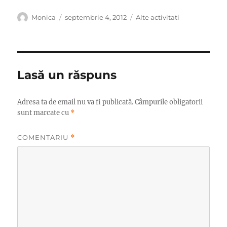
Autor
Publicat
Categorii
Monica
septembrie 4, 2012
Alte activitati
pe
Lasă un răspuns
Adresa ta de email nu va fi publicată.
Câmpurile obligatorii
sunt marcate cu
*
COMENTARIU
*