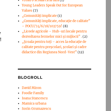
Vreau o scoala ca la tara
(1)
Young Leaders Speak Out for European
Values
(7)
„Comunități implicate
(1)
„Comunități implicate, educație de calitate”
– POCU/74/6/18/103759!
(8)
„Liceele agricole – Hub-uri locale pentru
e
dezvoltarea fermelor mici şi mijlocii” .
(2)
!
„Școala pentru toți – acces la educație de
calitate pentru preșcolari, școlari și cadre
didactice din Regiunea Nord-Vest”
(12)
BLOGROLL
David Miron
Foodie Family
Ioana Stancescu
Mamica urbana
Sorin Grumazescu