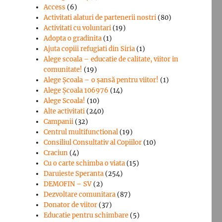
Access
(6)
Activitati alaturi de partenerii nostri
(80)
Activitati cu voluntari
(19)
Adopta o gradinita
(1)
Ajuta copiii refugiati din Siria
(1)
Alege scoala – educatie de calitate, viitor in
comunitate!
(19)
Alege Şcoala – o şansă pentru viitor!
(1)
Alege Școala 106976
(14)
Alege Scoala!
(10)
Alte activitati
(240)
Campanii
(32)
Centrul multifunctional
(19)
Consiliul Consultativ al Copiilor
(10)
Craciun
(4)
Cu o carte schimba o viata
(15)
Daruieste Speranta
(254)
DEMOFIN – SV
(2)
Dezvoltare comunitara
(87)
Donator de viitor
(37)
Educatie pentru schimbare
(5)