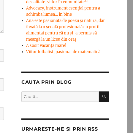
de calitate, viitor în comunitate!”
Advocacy, instrument esenţial pentru a
schimba lumea… în bine
Ana este pasionată de poezii și natură, dar
învață la o școală profesională cu profil
alimentat pentru că nu și-a permis să
meargă la un liceu din oraș
A sosit vacanța mare!
Viitor fotbalist, pasionat de matematică
CAUTA PRIN BLOG
CĂUTARE
Caută
după:
URMARESTE-NE SI PRIN RSS