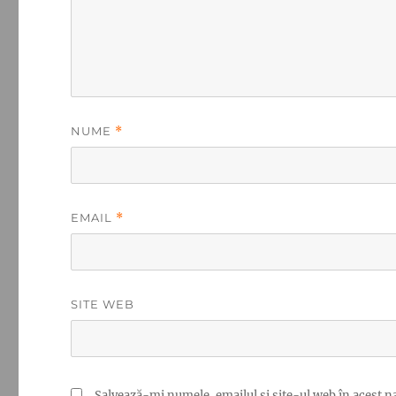
NUME
*
EMAIL
*
SITE WEB
Salvează-mi numele, emailul și site-ul web în acest n