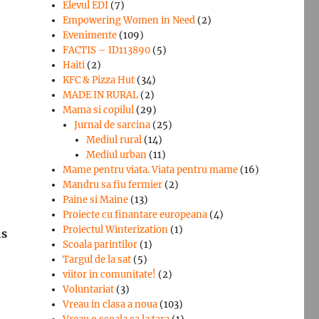
Elevul EDI
(7)
Empowering Women in Need
(2)
Evenimente
(109)
FACTIS – ID113890
(5)
Haiti
(2)
KFC & Pizza Hut
(34)
MADE IN RURAL
(2)
Mama si copilul
(29)
Jurnal de sarcina
(25)
Mediul rural
(14)
Mediul urban
(11)
Mame pentru viata. Viata pentru mame
(16)
Mandru sa fiu fermier
(2)
Paine si Maine
(13)
Proiecte cu finantare europeana
(4)
Proiectul Winterization
(1)
is
Scoala parintilor
(1)
Targul de la sat
(5)
viitor in comunitate!
(2)
Voluntariat
(3)
Vreau in clasa a noua
(103)