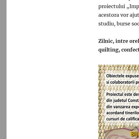
proiectului „Imp
acestora vor ajut
studiu, burse soci
Zilnic, intre ore
quilting, confect