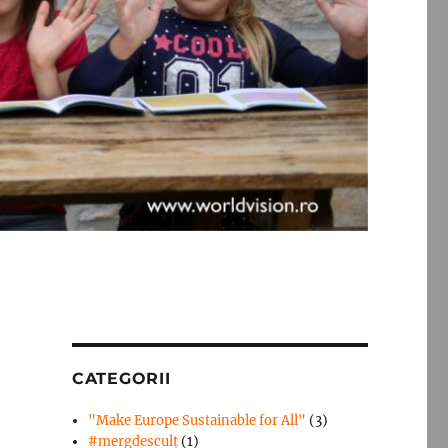
CATEGORII
"Make Europe Sustainable for All"
(3)
#mergdesculţ
(1)