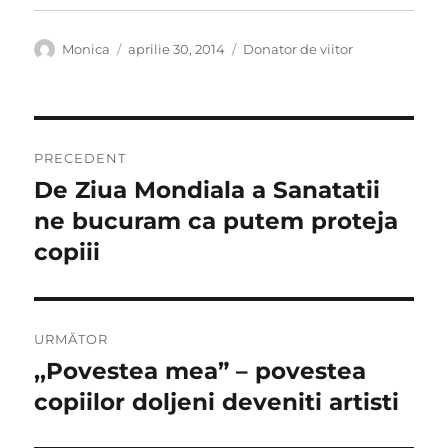
Autor
Publicat
Categorii
Monica
aprilie 30, 2014
Donator de viitor
pe
Navigare
PRECEDENT
în
De Ziua Mondiala a Sanatatii
Articolul
anterior:
ne bucuram ca putem proteja
articole
copiii
URMĂTOR
,,Povestea mea” – povestea
Articolul
următor:
copiilor doljeni deveniti artisti