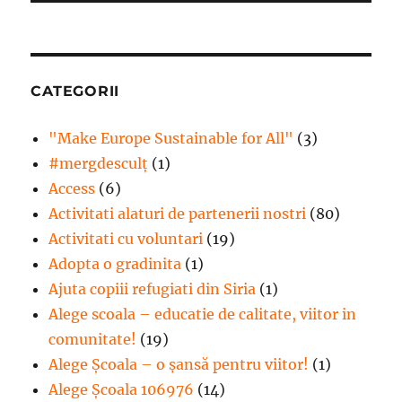
CATEGORII
"Make Europe Sustainable for All"
(3)
#mergdesculţ
(1)
Access
(6)
Activitati alaturi de partenerii nostri
(80)
Activitati cu voluntari
(19)
Adopta o gradinita
(1)
Ajuta copiii refugiati din Siria
(1)
Alege scoala – educatie de calitate, viitor in
comunitate!
(19)
Alege Şcoala – o şansă pentru viitor!
(1)
Alege Școala 106976
(14)