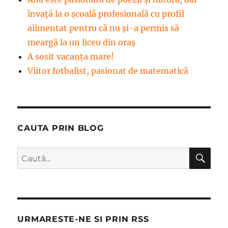
învață la o școală profesională cu profil
alimentat pentru că nu și-a permis să
meargă la un liceu din oraș
A sosit vacanța mare!
Viitor fotbalist, pasionat de matematică
CAUTA PRIN BLOG
CĂ
Caută
după:
URMARESTE-NE SI PRIN RSS