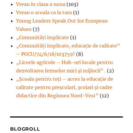
Vreau in clasa a noua
(103)
Vreau o scoala ca la tara
(1)
Young Leaders Speak Out for European
Values
(7)
„Comunități implicate
(1)
„Comunități implicate, educație de calitate”
– POCU/74/6/18/103759!
(8)
„Liceele agricole – Hub-uri locale pentru
dezvoltarea fermelor mici şi mijlocii” .
(2)
„Școala pentru toți – acces la educație de
calitate pentru preșcolari, școlari și cadre
didactice din Regiunea Nord-Vest”
(12)
BLOGROLL